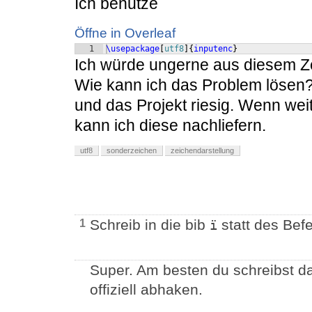
Ich benutze
Öffne in Overleaf
1
\usepackage
[
utf8
]
{
inputenc
}
Ich würde ungerne aus diesem Ze
Wie kann ich das Problem lösen?
und das Projekt riesig. Wenn wei
kann ich diese nachliefern.
utf8
sonderzeichen
zeichendarstellung
Schreib in die bib
statt des Befe
1
ï
Super. Am besten du schreibst da
offiziell abhaken.