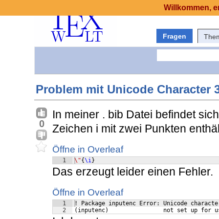
Willkommen, er
Fragen
The
Problem mit Unicode Character 
In meiner . bib Datei befindet si
0
Zeichen i mit zwei Punkten enthäl
Öffne in Overleaf
1
\"
{
\i
}
Das erzeugt leider einen Fehler.
Öffne in Overleaf
1
! Package inputenc Error: Unicode character
2
(inputenc)                not set up for u