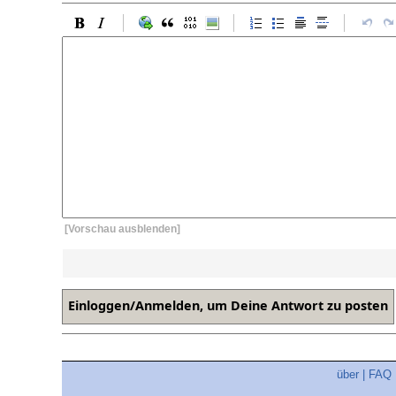
[Vorschau ausblenden]
über
|
FAQ