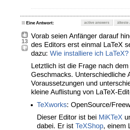
Eine Antwort:
active answers
älteste
Vorab seien Anfänger darauf hi
13
des Editors erst einmal LaTeX sel
dazu:
Wie installiere ich LaTeX?
Letztlich ist die Frage nach dem
Geschmacks. Unterschiedliche 
Voraussetzungen und unterschied
kleine Auflistung von LaTeX-Edit
TeXworks
: OpenSource/Freew
Dieser Editor ist bei
MiKTeX
u
dabei. Er ist
TeXShop
, einem 