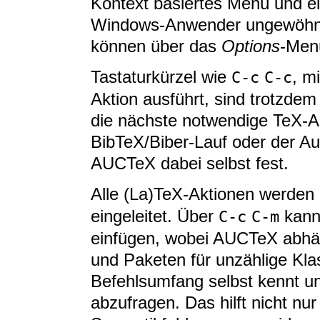
Kontext basiertes Menü und ei
Windows-Anwender ungewöhnlic
können über das
Options
-Men
Tastaturkürzel wie
, m
C-c
C-c
Aktion ausführt, sind trotzdem 
die nächste notwendige TeX-Ak
BibTeX/Biber-Lauf oder der Aufr
AUCTeX dabei selbst fest.
Alle (La)TeX-Aktionen werden
eingeleitet. Über
kann
C-c
C-m
einfügen, wobei AUCTeX abhä
und Paketen für unzählige Kl
Befehlsumfang selbst kennt un
abzufragen. Das hilft nicht nu