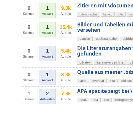
Zitieren mit \document
0
1
9.0k
Stimmen
Antwort
Aufrufe
bibliographie
bibtex
cite
na
Bilder und Tabellen m
0
1
15.4k
versehen
Stimmen
Antwort
Aufrufe
caption
quellenangabe
abbild
Die Literaturangaben 
0
1
5.4k
gefunden
Stimmen
Antwort
Aufrufe
biblatex
literaturverzeichnis
ci
Quelle aus meiner .bib 
0
1
3.8k
Stimmen
Antwort
Aufrufe
latex
overleaf
cite
biblatex
APA apacite zeigt bei 
1
2
7.8k
Stimme
Antworten
Aufrufe
apa6
apa
cite
bibliography