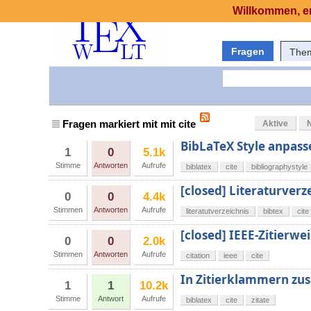
Willkommen, er
Fragen
The
Fragen markiert mit mit cite
Aktive
BibLaTeX Style anpas
1
0
5.1k
Stimme
Antworten
Aufrufe
biblatex
cite
bibliographystyle
[closed] Literaturverz
0
0
4.4k
Stimmen
Antworten
Aufrufe
literatutverzeichnis
bibtex
cite
[closed] IEEE-Zitierw
0
0
2.0k
Stimmen
Antworten
Aufrufe
citation
ieee
cite
In Zitierklammern zus
1
1
10.2k
Stimme
Antwort
Aufrufe
biblatex
cite
zitate