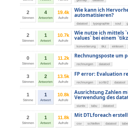
getmap
datatool
Wie kann ich Hervorhe
2
4
19.4k
automatisieren?
Stimmen
Antworten
Aufrufe
datatool
typographie
soul
g
Wie nutze ich mittels `
2
1
10.7k
values` bei einem `tikz
Stimmen
Antwort
Aufrufe
konvertierung
tikz
einlesen
Rechnungsposte um pa
0
1
11.2k
Stimmen
Antwort
Aufrufe
rechnungen
datatool
FP error: Evaluation re
3
2
13.5k
Stimmen
Antworten
Aufrufe
rechnungen
scrlttr2
datatool
Ausrichtung Zahlen mit
1
1
10.8k
Verwendung des datat
Stimme
Antwort
Aufrufe
siunitx
tabu
datatool
Mit DTLforeach erstell
2
1
11.8k
Stimmen
Antwort
Aufrufe
csv
schleifen
datatool
tabe