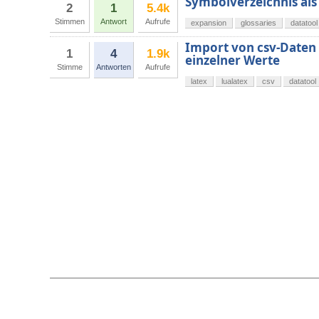
Symbolverzeichnis als 
2
1
5.4k
Stimmen
Antwort
Aufrufe
expansion
glossaries
datatool
Import von csv-Daten 
1
4
1.9k
einzelner Werte
Stimme
Antworten
Aufrufe
latex
lualatex
csv
datatool