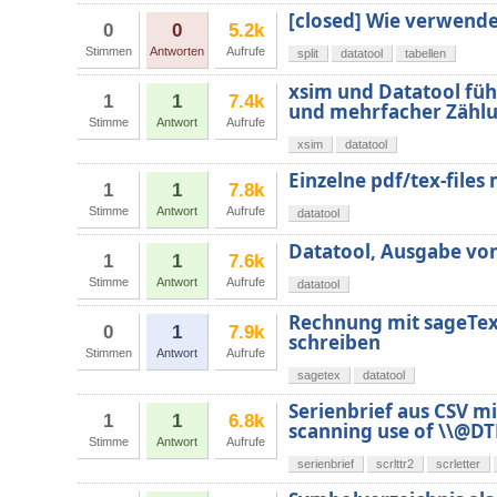
[closed] Wie verwende
0
0
5.2k
Stimmen
Antworten
Aufrufe
split
datatool
tabellen
xsim und Datatool fü
1
1
7.4k
und mehrfacher Zähl
Stimme
Antwort
Aufrufe
xsim
datatool
Einzelne pdf/tex-files 
1
1
7.8k
Stimme
Antwort
Aufrufe
datatool
Datatool, Ausgabe von 
1
1
7.6k
Stimme
Antwort
Aufrufe
datatool
Rechnung mit sageTex
0
1
7.9k
schreiben
Stimmen
Antwort
Aufrufe
sagetex
datatool
Serienbrief aus CSV mi
1
1
6.8k
scanning use of \\@DT
Stimme
Antwort
Aufrufe
serienbrief
scrlttr2
scrletter