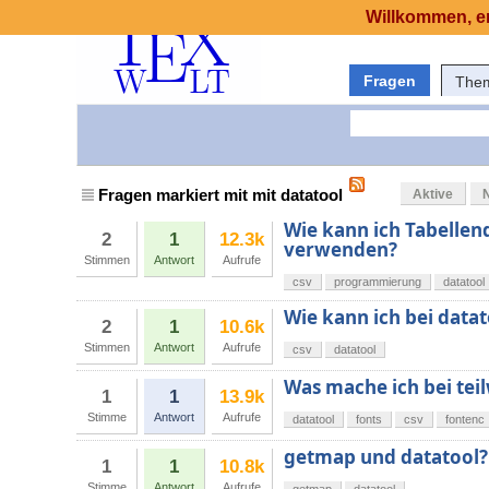
Willkommen, er
Fragen
The
Fragen markiert mit mit datatool
Aktive
Wie kann ich Tabellen
2
1
12.3k
verwenden?
Stimmen
Antwort
Aufrufe
csv
programmierung
datatool
Wie kann ich bei data
2
1
10.6k
Stimmen
Antwort
Aufrufe
csv
datatool
Was mache ich bei tei
1
1
13.9k
Stimme
Antwort
Aufrufe
datatool
fonts
csv
fontenc
getmap und datatool?
1
1
10.8k
Stimme
Antwort
Aufrufe