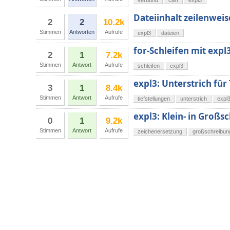
verbund
clist
expl3
Dateiinhalt zeilenweis
2
2
10.2k
Stimmen
Antworten
Aufrufe
expl3
dateien
for-Schleifen mit expl
2
1
7.2k
Stimmen
Antwort
Aufrufe
schleifen
expl3
expl3: Unterstrich fü
3
1
8.4k
Stimmen
Antwort
Aufrufe
tiefstellungen
unterstrich
expl
expl3: Klein- in Groß
0
1
9.2k
Stimmen
Antwort
Aufrufe
zeichenersetzung
großschreibun