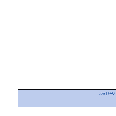
über
|
FAQ