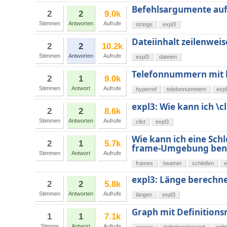
Befehlsargumente auf
2
2
9.0k
Stimmen
Antworten
Aufrufe
strings
expl3
Dateiinhalt zeilenweis
2
2
10.2k
Stimmen
Antworten
Aufrufe
expl3
dateien
Telefonnummern mit h
2
1
9.0k
Stimmen
Antwort
Aufrufe
hyperref
telefonnummern
expl
expl3: Wie kann ich \c
2
2
8.6k
Stimmen
Antworten
Aufrufe
clist
expl3
Wie kann ich eine Schl
2
1
5.7k
frame-Umgebung ben
Stimmen
Antwort
Aufrufe
frames
beamer
schleifen
e
expl3: Länge berechn
2
2
5.8k
Stimmen
Antworten
Aufrufe
längen
expl3
Graph mit Definitions
1
1
7.1k
Stimme
Antwort
Aufrufe