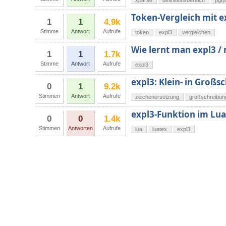
xparse
definitionsbereich
pgfp
Token-Vergleich mit e
1
1
4.9k
Stimme
Antwort
Aufrufe
token
expl3
vergleichen
Wie lernt man expl3 
1
1
1.7k
Stimme
Antwort
Aufrufe
expl3
expl3: Klein- in Groß
0
1
9.2k
Stimmen
Antwort
Aufrufe
zeichenersetzung
großschreibun
expl3-Funktion im Lu
0
0
1.4k
Stimmen
Antworten
Aufrufe
lua
luatex
expl3