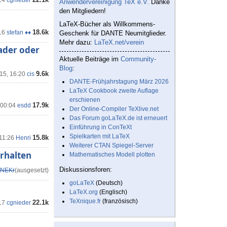
14
cgnieder
Anwendervereinigung TeX e.V.
Danke
den Mitgliedern!
LaTeX-Bücher als Willkommens-
18.6k
16
stefan ♦♦
Geschenk für DANTE Neumitglieder.
Mehr dazu:
LaTeX.net/verein
ader oder
Aktuelle Beiträge im
Community-
Blog
:
9.6k
15, 16:20
cis
DANTE-Frühjahrstagung März 2026
LaTeX Cookbook zweite Auflage
erschienen
17.9k
 00:04
esdd
Der Online-Compiler TeXlive.net
Das Forum goLaTeX.de ist erneuert
Einführung in ConTeXt
Spielkarten mit LaTeX
15.8k
 11:26
Henri
Weiterer CTAN Spiegel-Server
erhalten
Mathematisches Modell plotten
Diskussionsforen:
NEKr
(ausgesetzt)
goLaTeX
(Deutsch)
LaTeX.org
(Englisch)
TeXnique.fr
(französisch)
22.1k
17
cgnieder