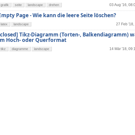
03 Aug '16, 08:
grafik
seite
landscape
drehen
Empty Page - Wie kann die leere Seite löschen?
27 Feb '18,
latex
landscape
[closed] Tikz-Diagramm (Torten-, Balkendiagramm) w
im Hoch- oder Querformat
14 Mär '18, 09:
tikz
diagramme
landscape