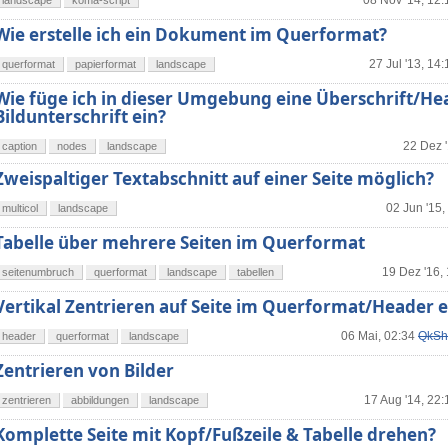
08 Nov '14, 12:
landscape
koma-script
Wie erstelle ich ein Dokument im Querformat?
27 Jul '13, 14:
querformat
papierformat
landscape
Wie füge ich in dieser Umgebung eine Überschrift/He
Bildunterschrift ein?
22 Dez '
caption
nodes
landscape
Zweispaltiger Textabschnitt auf einer Seite möglich?
02 Jun '15,
multicol
landscape
Tabelle über mehrere Seiten im Querformat
19 Dez '16,
seitenumbruch
querformat
landscape
tabellen
Vertikal Zentrieren auf Seite im Querformat/Header 
06 Mai, 02:34
QkSh
header
querformat
landscape
Zentrieren von Bilder
17 Aug '14, 22:
zentrieren
abbildungen
landscape
Komplette Seite mit Kopf/Fußzeile & Tabelle drehen?