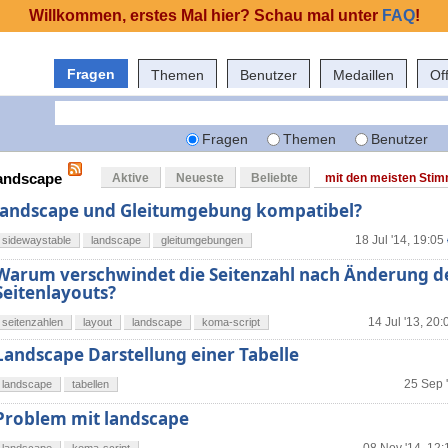
Willkommen, erstes Mal hier? Schau mal unter
FAQ
!
Fragen
Themen
Benutzer
Medaillen
Of
Fragen
Themen
Benutzer
landscape
Aktive
Neueste
Beliebte
mit den meisten Sti
landscape und Gleitumgebung kompatibel?
18 Jul '14, 19:05
sidewaystable
landscape
gleitumgebungen
Warum verschwindet die Seitenzahl nach Änderung d
Seitenlayouts?
14 Jul '13, 20:
seitenzahlen
layout
landscape
koma-script
Landscape Darstellung einer Tabelle
25 Sep 
landscape
tabellen
Problem mit landscape