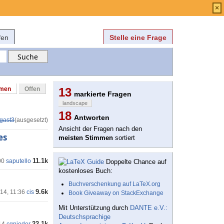
Anmelden
über
FAQ
×
fen
Stelle eine Frage
mmen
Offen
13
markierte Fragen
landscape
18
Antworten
gast3
(ausgesetzt)
Ansicht der Fragen nach den
es
meisten Stimmen
sortiert
11.1k
00
saputello
Doppelte Chance auf
kostenloses Buch:
Buchverschenkung auf LaTeX.org
9.6k
'14, 11:36
cis
Book Giveaway on StackExchange
Mit Unterstützung durch
DANTE e.V.:
Deutschsprachige
22.1k