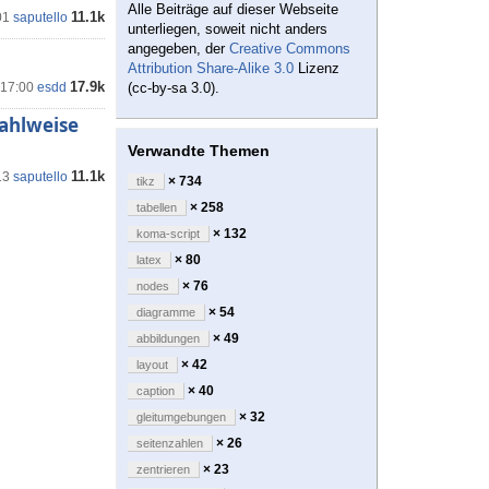
Alle Beiträge auf dieser Webseite
11.1k
01
saputello
unterliegen, soweit nicht anders
angegeben, der
Creative Commons
Attribution Share-Alike 3.0
Lizenz
17.9k
 17:00
esdd
(cc-by-sa 3.0).
ahlweise
Verwandte Themen
11.1k
13
saputello
× 734
tikz
× 258
tabellen
× 132
koma-script
× 80
latex
× 76
nodes
× 54
diagramme
× 49
abbildungen
× 42
layout
× 40
caption
× 32
gleitumgebungen
× 26
seitenzahlen
× 23
zentrieren