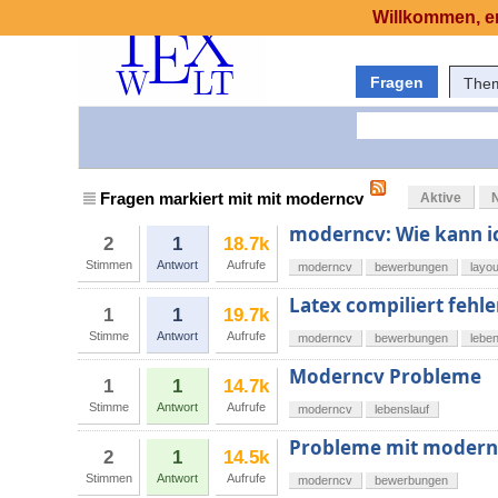
Willkommen, er
Fragen
The
Fragen markiert mit mit moderncv
Aktive
moderncv: Wie kann ic
2
1
18.7k
Stimmen
Antwort
Aufrufe
moderncv
bewerbungen
layou
Latex compiliert fehler
1
1
19.7k
Stimme
Antwort
Aufrufe
moderncv
bewerbungen
leben
Moderncv Probleme
1
1
14.7k
Stimme
Antwort
Aufrufe
moderncv
lebenslauf
Probleme mit modern
2
1
14.5k
Stimmen
Antwort
Aufrufe
moderncv
bewerbungen