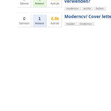
verwenden?
Stimme
Antwort
Aufrufe
moderncv
archiv
farben
Moderncv/ Cover lette
0
1
6.8k
Stimmen
Antwort
Aufrufe
header
moderncv