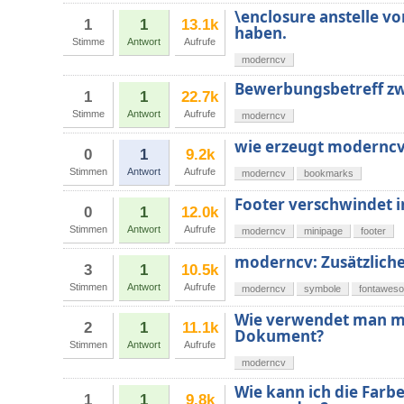
\enclosure anstelle v
1
1
13.1k
haben.
Stimme
Antwort
Aufrufe
moderncv
Bewerbungsbetreff zw
1
1
22.7k
Stimme
Antwort
Aufrufe
moderncv
wie erzeugt modernc
0
1
9.2k
Stimmen
Antwort
Aufrufe
moderncv
bookmarks
Footer verschwindet 
0
1
12.0k
Stimmen
Antwort
Aufrufe
moderncv
minipage
footer
moderncv: Zusätzliche 
3
1
10.5k
Stimmen
Antwort
Aufrufe
moderncv
symbole
fontawes
Wie verwendet man mo
2
1
11.1k
Dokument?
Stimmen
Antwort
Aufrufe
moderncv
Wie kann ich die Farb
1
1
9.8k