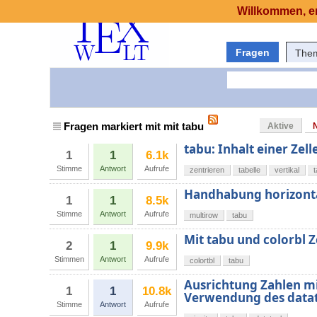
Willkommen, er
Fragen
The
Fragen markiert mit mit tabu
Aktive
tabu: Inhalt einer Zell
1
1
6.1k
Stimme
Antwort
Aufrufe
zentrieren
tabelle
vertikal
Handhabung horizontal
1
1
8.5k
Stimme
Antwort
Aufrufe
multirow
tabu
Mit tabu und colorbl Z
2
1
9.9k
Stimmen
Antwort
Aufrufe
colortbl
tabu
Ausrichtung Zahlen mit
1
1
10.8k
Verwendung des datat
Stimme
Antwort
Aufrufe