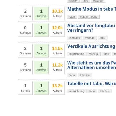
siunitx
tabu
datatool
Mathe Modus in tabu 
2
1
10.1k
Stimmen
Antwort
Aufrufe
tabu
mathe-modus
Abstand vor longtabu 
0
1
12.0k
verringern?
Stimmen
Antwort
Aufrufe
longtabu
vspace
tabu
Vertikale Ausrichtung 
2
1
14.5k
Stimmen
Antwort
Aufrufe
ausrichtung
vertikal
tabu
t
Wie steht es um das Pa
5
1
11.2k
Alternativen umsehen
Stimmen
Antwort
Aufrufe
tabu
tabellen
Tabelle mit tabu: War
1
1
13.2k
Stimme
Antwort
Aufrufe
ausrichtung
tabu
tabellen