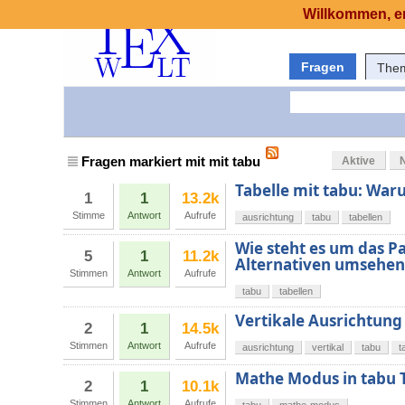
Willkommen, er
Fragen
The
Fragen markiert mit mit tabu
Aktive
Tabelle mit tabu: War
1
1
13.2k
Stimme
Antwort
Aufrufe
ausrichtung
tabu
tabellen
Wie steht es um das Pa
5
1
11.2k
Alternativen umsehen
Stimmen
Antwort
Aufrufe
tabu
tabellen
Vertikale Ausrichtung 
2
1
14.5k
Stimmen
Antwort
Aufrufe
ausrichtung
vertikal
tabu
t
Mathe Modus in tabu 
2
1
10.1k
Stimmen
Antwort
Aufrufe