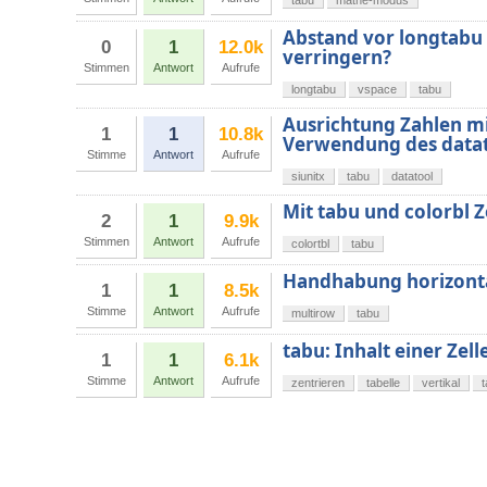
tabu
mathe-modus
Abstand vor longtabu 
0
1
12.0k
verringern?
Stimmen
Antwort
Aufrufe
longtabu
vspace
tabu
Ausrichtung Zahlen mit
1
1
10.8k
Verwendung des datat
Stimme
Antwort
Aufrufe
siunitx
tabu
datatool
Mit tabu und colorbl Z
2
1
9.9k
Stimmen
Antwort
Aufrufe
colortbl
tabu
Handhabung horizontal
1
1
8.5k
Stimme
Antwort
Aufrufe
multirow
tabu
tabu: Inhalt einer Zell
1
1
6.1k
Stimme
Antwort
Aufrufe
zentrieren
tabelle
vertikal