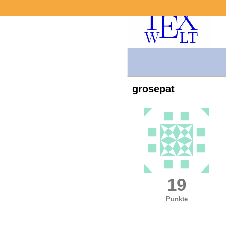
grosepat
19
Punkte