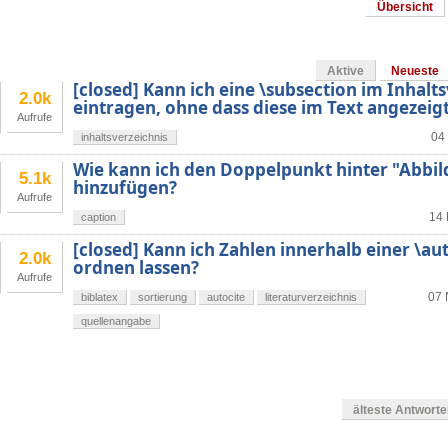
Übersicht
Aktive
Neueste
[closed] Kann ich eine \subsection im Inhalt
2.0k
eintragen, ohne dass diese im Text angezeig
Aufrufe
04 
inhaltsverzeichnis
Wie kann ich den Doppelpunkt hinter "Abbil
5.1k
hinzufügen?
Aufrufe
14 
caption
[closed] Kann ich Zahlen innerhalb einer \au
2.0k
ordnen lassen?
Aufrufe
07 
biblatex
sortierung
autocite
literaturverzeichnis
quellenangabe
älteste Antwort