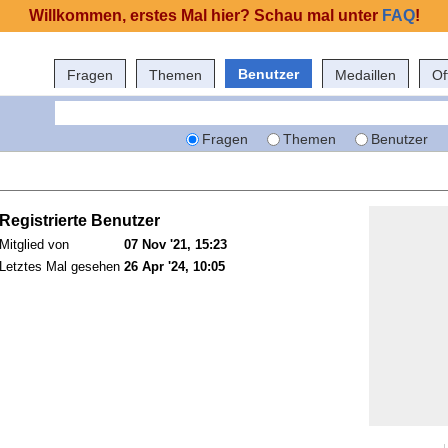
Willkommen, erstes Mal hier? Schau mal unter
FAQ
!
Benutzer
Fragen
Themen
Medaillen
Of
Fragen
Themen
Benutzer
Registrierte Benutzer
Mitglied von
07 Nov '21, 15:23
Letztes Mal gesehen
26 Apr '24, 10:05