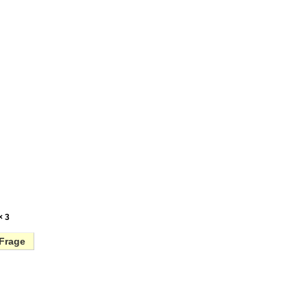
en
× 3
Frage