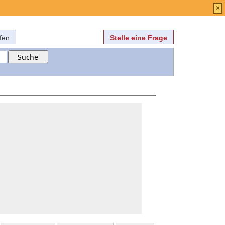
Anmelden
über
FAQ
×
fen
Stelle eine Frage