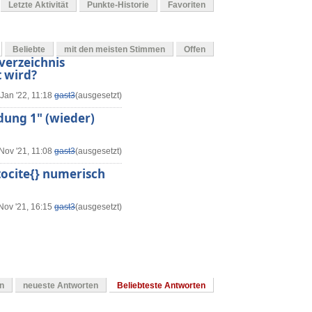
Letzte Aktivität
Punkte-Historie
Favoriten
Beliebte
mit den meisten Stimmen
Offen
sverzeichnis
t wird?
Jan '22, 11:18
gast3
(ausgesetzt)
dung 1" (wieder)
Nov '21, 11:08
gast3
(ausgesetzt)
tocite{} numerisch
Nov '21, 16:15
gast3
(ausgesetzt)
en
neueste Antworten
Beliebteste Antworten