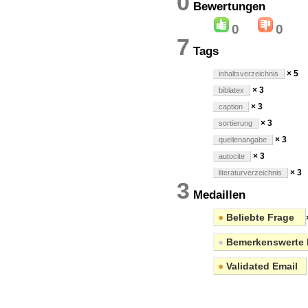
0
Bewertung
0
0
7
Tags
× 5
inhaltsverzeichnis
× 3
biblatex
× 3
caption
× 3
sortierung
× 3
quellenangabe
× 3
autocite
× 3
literaturverzeichnis
3
Medaillen
●
Beliebte Frage
●
Bemerkenswerte 
●
Validated Email