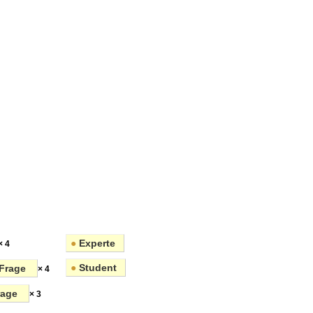
en
●
Experte
× 4
●
Student
Frage
× 4
rage
× 3