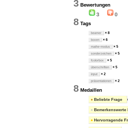
3
Bewertung
3
0
8
Tags
× 8
beamer
× 6
boxen
× 5
mathe-modus
× 5
sonderzeichen
× 5
fcolorbox
× 5
überschriften
× 2
input
× 2
präsentationen
8
Medaillen
●
Beliebte Frage
●
Bemerkenswerte 
●
Hervorragende F