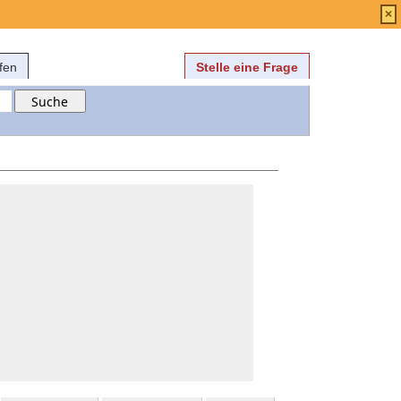
Anmelden
über
FAQ
×
fen
Stelle eine Frage