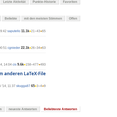
Letzte Aktivität
Punkte-Historie
Favoriten
Beliebte
mit den meisten Stimmen
Offen
11.1k
09:42
saputello
●
21
●
43
●
65
22.1k
00:51
cgnieder
●
26
●
34
●
63
9.6k
14, 14:04
cis
●
158
●
477
●
493
em anderen LaTeX-File
65
 '14, 11:37
skugga87
●
3
●
4
●
9
en
neueste Antworten
Beliebteste Antworten