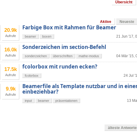
Übersicht
Aktive
Neueste
Farbige Box mit Rahmen für Beamer
20.9k
Aufrufe
21 Jun '17, 
beamer
boxen
Sonderzeichen im section-Befehl
16.0k
Aufrufe
04 Mär '15, 
sonderzeichen
überschriften
mathe-modus
fcolorbox mit runden ecken?
17.5k
Aufrufe
24 Jul '
fcolorbox
Beamerfile als Template nutzbar und in ein
9.9k
einbeziehbar?
Aufrufe
13 Mai
input
beamer
präsentationen
älteste Antwort