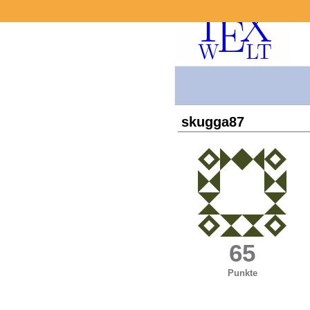
skugga87
65
Punkte