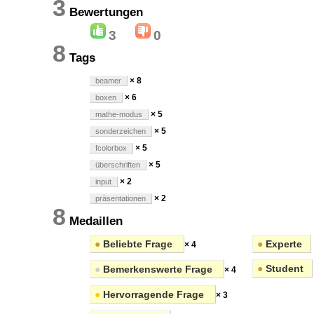
3
Bewertungen
3
0
8
Tags
× 8
beamer
× 6
boxen
× 5
mathe-modus
× 5
sonderzeichen
× 5
fcolorbox
× 5
überschriften
× 2
input
× 2
präsentationen
8
Medaillen
●
Beliebte Frage
●
Experte
× 4
●
Student
●
Bemerkenswerte Frage
× 4
●
Hervorragende Frage
× 3