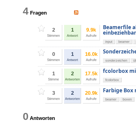
4
Fragen
Beamerfile a
2
1
9.9k
einbeziehbar
Stimmen
Antwort
Aufrufe
input
beamer
Sonderzeiche
0
1
16.0k
Stimmen
Antwort
Aufrufe
sonderzeichen
ü
fcolorbox mi
1
2
17.5k
Stimme
Antworten
Aufrufe
fcolorbox
Farbige Box
3
2
20.9k
Stimmen
Antworten
Aufrufe
beamer
boxen
0
Antworten