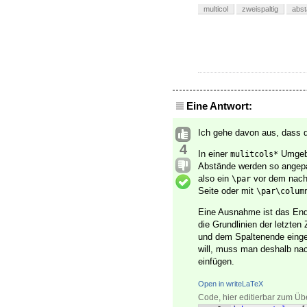
multicol
zweispaltig
abs
Eine Antwort:
Ich gehe davon aus, dass d
4
In einer
Umgebu
mulitcols*
Abstände werden so angepass
also ein
vor dem nach
\par
Seite oder mit
\par\colum
Eine Ausnahme ist das En
die Grundlinien der letzten
und dem Spaltenende eing
will, muss man deshalb n
einfügen.
Open in writeLaTeX
Code, hier editierbar zum Üb