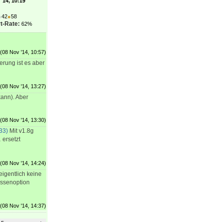
'14, 10:19
●
42
●
58
t-Rate:
62%
(08 Nov '14, 10:57)
erung ist es aber
(08 Nov '14, 13:27)
kann). Aber
(08 Nov '14, 13:30)
33)
Mit v1.8g
ersetzt
l
(08 Nov '14, 14:24)
igentlich keine
assenoption
(08 Nov '14, 14:37)