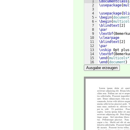
1
\documentclass
[
2
\usepackage
{
mul
3
4
\usepackage
{
bli
5
\begin
{
document
6
\begin
{
multicol
7
\blindtext
[
2
]
8
\par
9
\textbf
{
Bemerku
10
\clearpage
11
\blindtext
[
2
]
12
\par
13
\vskip
 0pt plus
14
\textbf
{
Bemerku
15
\end
{
multicols*
16
\end
{
document
}
Ausgabe erzeugen