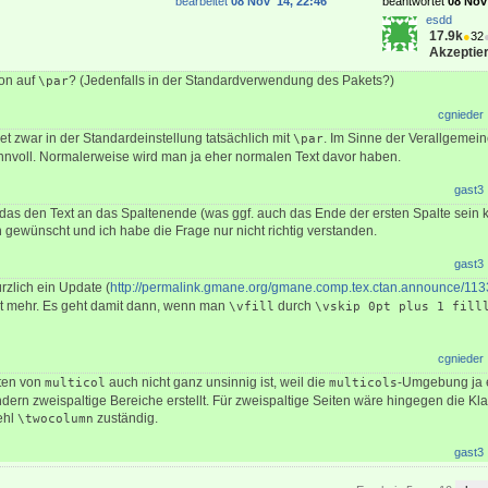
bearbeitet
08 Nov '14, 22:46
beantwortet
08 Nov 
esdd
17.9k
●
32
Akzeptier
on auf
? (Jedenfalls in der Standardverwendung des Pakets?)
\par
cgnieder
t zwar in der Standardeinstellung tatsächlich mit
. Im Sinne der Verallgemein
\par
innvoll. Normalerweise wird man ja eher normalen Text davor haben.
gast3
gt das den Text an das Spaltenende (was ggf. auch das Ende der ersten Spalte sein 
h gewünscht und ich habe die Frage nur nicht richtig verstanden.
gast3
rzlich ein Update (
http://permalink.gmane.org/gmane.comp.tex.ctan.announce/113
cht mehr. Es geht damit dann, wenn man
durch
\vfill
\vskip 0pt plus 1 fill
cgnieder
lten von
auch nicht ganz unsinnig ist, weil die
-Umgebung ja e
multicol
multicols
ndern zweispaltige Bereiche erstellt. Für zweispaltige Seiten wäre hingegen die Kl
ehl
zuständig.
\twocolumn
gast3