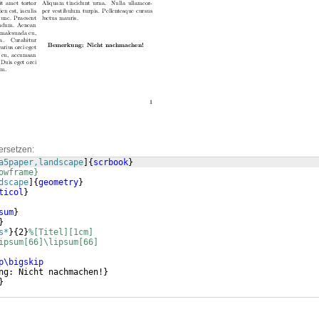
ersetzen:
a5paper,landscape
]
{
scrbook
}
owframe}
dscape
]
{
geometry
}
ticol
}
sum
}
}
s*
}
{
2
}
%[Titel][1cm]
ipsum[66]\lipsum[66]
p\bigskip
ng: Nicht nachmachen!
}
}