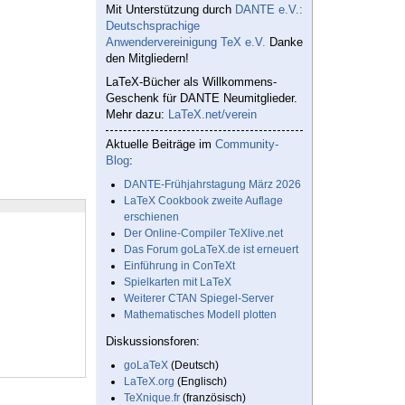
Mit Unterstützung durch
DANTE e.V.:
Deutschsprachige
Anwendervereinigung TeX e.V.
Danke
den Mitgliedern!
LaTeX-Bücher als Willkommens-
Geschenk für DANTE Neumitglieder.
Mehr dazu:
LaTeX.net/verein
Aktuelle Beiträge im
Community-
Blog
:
DANTE-Frühjahrstagung März 2026
LaTeX Cookbook zweite Auflage
erschienen
Der Online-Compiler TeXlive.net
Das Forum goLaTeX.de ist erneuert
Einführung in ConTeXt
Spielkarten mit LaTeX
Weiterer CTAN Spiegel-Server
Mathematisches Modell plotten
Diskussionsforen:
goLaTeX
(Deutsch)
LaTeX.org
(Englisch)
TeXnique.fr
(französisch)