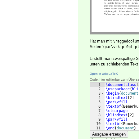
Hat man mit
\raggedcolum
Seiten
\par\vskip 0pt p
Erstellt man zweispaltige 
unten zu schiebenden Text 
Open in writeLaTeX
Code, hier editierbar zum Übers
1
\documentclass
[
2
\usepackage
{
bli
3
\begin
{
document
4
\blindtext
[
2
]
5
\par\vfill
6
\textbf
{
Bemerku
7
\clearpage
8
\blindtext
[
2
]
9
\par\vfill
10
\textbf
{
Bemerku
11
\end
{
document
}
Ausgabe erzeugen