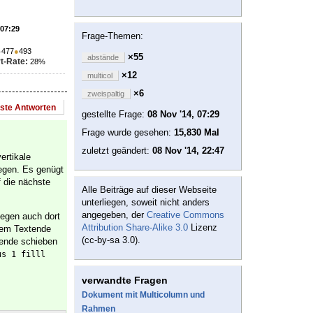
 07:29
Frage-Themen:
●
477
●
493
×55
abstände
t-Rate:
28%
×12
multicol
×6
zweispaltig
este Antworten
gestellte Frage:
08 Nov '14, 07:29
Frage wurde gesehen:
15,830 Mal
zuletzt geändert:
08 Nov '14, 22:47
ertikale
iegen. Es genügt
 die nächste
Alle Beiträge auf dieser Webseite
unterliegen, soweit nicht anders
angegeben, der
Creative Commons
egen auch dort
Attribution Share-Alike 3.0
Lizenz
 dem Textende
(cc-by-sa 3.0).
ende schieben
us 1 filll
verwandte Fragen
Dokument mit Multicolumn und
Rahmen