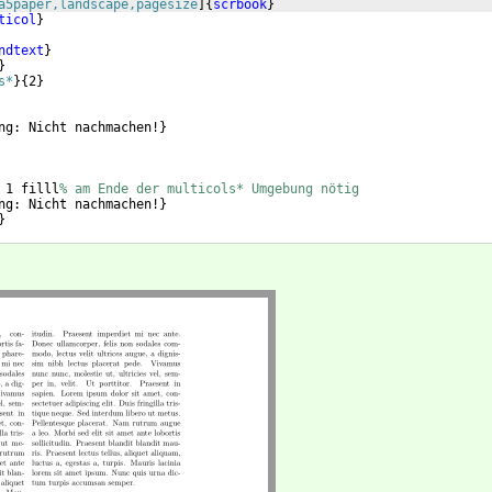
a5paper,landscape,pagesize
]
{
scrbook
}
ticol
}
ndtext
}
}
s*
}
{
2
}
ng: Nicht nachmachen!
}
 1 filll
% am Ende der multicols* Umgebung nötig
ng: Nicht nachmachen!
}
}