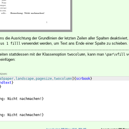
die Ausrichtung der Grundlinien der letzten Zeilen aller Spalten deaktiviert
ns
verwendet werden, um Text ans Ende einer Spalte zu schieben.
lus 1 filll
Seiten stattdessen mit der Klassenoption
, kann man
v
twocolumn
\par\vfill
einfügen:
etzen:
a5paper,landscape,pagesize,twocolumn
]
{
scrbook
}
ndtext
}
}
ng: Nicht nachmachen!
}
ng: Nicht nachmachen!
}