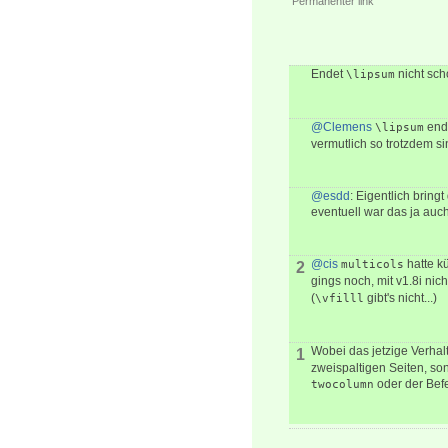
Permanenter link
Endet
nicht sch
\lipsum
@Clemens
ende
\lipsum
vermutlich so trotzdem s
@esdd
: Eigentlich brin
eventuell war das ja auc
@cis
hatte kü
multicols
2
gings noch, mit v1.8i ni
(
gibt's nicht...)
\vfilll
Wobei das jetzige Verha
1
zweispaltigen Seiten, so
oder der Bef
twocolumn