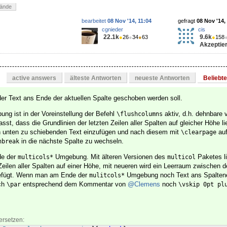
tände
bearbeitet
08 Nov '14, 11:04
gefragt
08 Nov '14,
cgnieder
cis
22.1k
9.6k
●
26
●
34
●
63
●
158
Akzeptier
active answers
älteste Antworten
neueste Antworten
Beliebt
er Text ans Ende der aktuellen Spalte geschoben werden soll.
ng ist in der Voreinstellung der Befehl
aktiv, d.h. dehnbare v
\flushcolumns
t, dass die Grundlinien der letzten Zeilen aller Spalten auf gleicher Höhe l
 unten zu schiebenden Text einzufügen und nach diesem mit
auf
\clearpage
in die nächste Spalte zu wechseln.
nbreak
de der
Umgebung. Mit älteren Versionen des
Paketes li
multicols*
multicol
 Zeilen aller Spalten auf einer Höhe, mit neueren wird ein Leerraum zwischen
efügt. Wenn man am Ende der
Umgebung noch Text ans Spalten
mulitcols*
ach
entsprechend dem Kommentar von
@Clemens
noch
\par
\vskip 0pt pl
ersetzen: