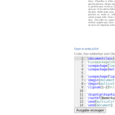
Open in writeLaTeX
Code, hier editierbar zum Üb
1
\documentclass
[
2
%\usepackage{sh
3
\usepackage
[
lan
4
\usepackage
{
mul
5
6
\usepackage
{
lip
7
\begin
{
document
8
\begin
{
multicol
9
\lipsum
[
1-2
]
%\l
10
11
\bigskip\bigski
12
\textbf
{
Bemerku
13
\end
{
multicols*
14
\end
{
document
}
Ausgabe erzeugen