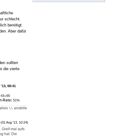
aftliche
nur schlecht.
ich benötigt.
den. Aber dafür
en sollten
i die vierte
'13, 08:41
●
43
●
65
t-Rate:
51%
slahes
anstelle
\\
(01 Aug '13, 10:24)
 Greif mal aufs
ug hat. Die