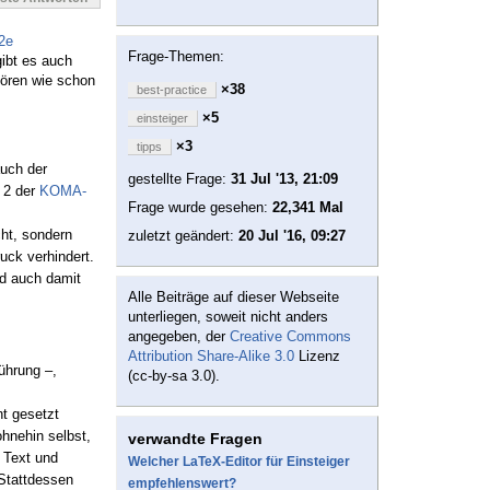
2e
Frage-Themen:
ibt es auch
hören wie schon
×38
best-practice
×5
einsteiger
×3
tipps
auch der
gestellte Frage:
31 Jul '13, 21:09
l 2 der
KOMA-
Frage wurde gesehen:
22,341 Mal
ht, sondern
zuletzt geändert:
20 Jul '16, 09:27
uck verhindert.
nd auch damit
Alle Beiträge auf dieser Webseite
unterliegen, soweit nicht anders
angegeben, der
Creative Commons
Attribution Share-Alike 3.0
Lizenz
ührung –,
(cc-by-sa 3.0).
t gesetzt
ohnehin selbst,
verwandte Fragen
n Text und
Welcher LaTeX-Editor für Einsteiger
 Stattdessen
empfehlenswert?