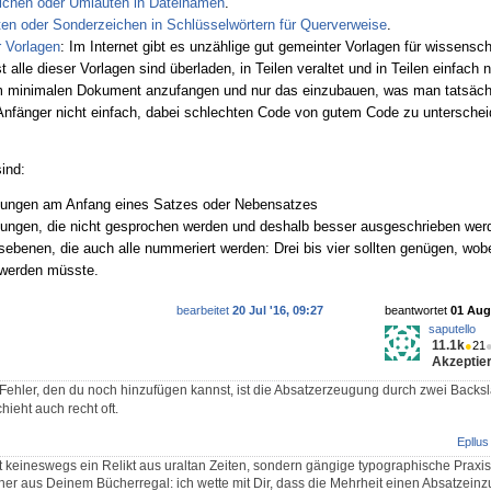
ichen oder Umlauten in Dateinamen
.
n oder Sonderzeichen in Schlüsselwörtern für Querverweise
.
 Vorlagen
: Im Internet gibt es unzählige gut gemeinter Vorlagen für wissensch
 alle dieser Vorlagen sind überladen, in Teilen veraltet und in Teilen einfach 
em minimalen Dokument anzufangen und nur das einzubauen, was man tatsächl
n Anfänger nicht einfach, dabei schlechten Code von gutem Code zu unterschei
sind:
ungen am Anfang eines Satzes oder Nebensatzes
ngen, die nicht gesprochen werden und deshalb besser ausgeschrieben werd
sebenen, die auch alle nummeriert werden: Drei bis vier sollten genügen, wobe
 werden müsste.
bearbeitet
20 Jul '16, 09:27
beantwortet
01 Aug 
saputello
11.1k
●
21
Akzeptier
r Fehler, den du noch hinzufügen kannst, ist die Absatzerzeugung durch zwei Back
hieht auch recht oft.
Epllus
t keineswegs ein Relikt aus uraltan Zeiten, sondern gängige typographische Praxis.
her aus Deinem Bücherregal: ich wette mit Dir, dass die Mehrheit einen Absatzeinz