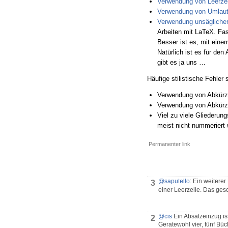
Verwendung von Leerze
Verwendung von Umlaute
Verwendung unsäglicher
Arbeiten mit LaTeX. Fast
Besser ist es, mit ein
Natürlich ist es für de
gibt es ja uns …
Häufige stilistische Fehler 
Verwendung von Abkürz
Verwendung von Abkürzu
Viel zu viele Gliederung
meist nicht nummeriert
Permanenter link
@saputello
: Ein weitere
3
einer Leerzeile. Das gesc
@cis
Ein Absatzeinzug is
2
Geratewohl vier, fünf Büc