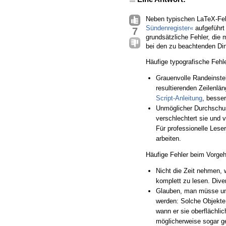
Neben typischen LaTeX-Feh
Sündenregister«
aufgeführt
7
grundsätzliche Fehler, die
bei den zu beachtenden Din
Häufige typografische Fehle
Grauenvolle Randeinstel
resultierenden Zeilenlän
Script-Anleitung
, besse
Unmöglicher Durchschus
verschlechtert sie und 
Für professionelle Lese
arbeiten.
Häufige Fehler beim Vorge
Nicht die Zeit nehmen, 
komplett zu lesen. Div
Glauben, man müsse unb
werden: Solche Objekt
wann er sie oberflächli
möglicherweise sogar ge