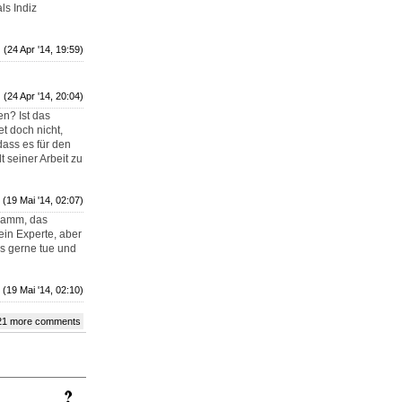
ls Indiz
(24 Apr '14, 19:59)
(24 Apr '14, 20:04)
en? Ist das
t doch nicht,
dass es für den
t seiner Arbeit zu
(19 Mai '14, 02:07)
gramm, das
kein Experte, aber
es gerne tue und
(19 Mai '14, 02:10)
21 more comments