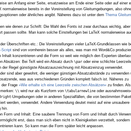
ise am Anfang einer Seite, ersatzweise am Ende einer Seite oder auf einer e
normalerweise bereits in der Voreinstellung von Gleitumgebungen, also oh
gsoptionen oder ähnliches angibt. Näheres dazu ist unter dem
Thema Gleitu
gen wie denen zur Schrift: Die Wahl des Fonts ist zwar durchaus wichtig, aber 
rt passen sollte. Man kann solche Einstellungen bei LaTeX normalerweise au
n der Überschriften etc.: Die Voreinstellungen vieler LaTeX-Grundklassen wie b
Script
sind von vornherein besser als alles, was man mit Word&Co produzie
en Inhalt konzentrieren und die Form so weit wie möglich den Experten überlas
n Absätzen: Bei TeX wird ein Absatz durch
oder eine schlichte Leerzeile
\par
 in der Regel günstigste Absatzauszeichnung mit Absatzeinzug verwendet.
der sind aber gewohnt, die weniger günstigen Absatzabstände zu verwenden
satzende, was aus verschiedenen Gründen komplett falsch ist. Näheres zu
i der Frage
»Wie erhalte ich eine Leerzeile zwischen Absätzen«
zu finden. Als
r merken:
wird nur als Kurzform von
oder ausnahmsweis
\\
\tabularnewline
-Umgebungen oder in anderen Spezialfällen, die von bestimmten Pakete
dright
iert werden, verwendet. Andere Verwendung deutet meist auf eine unsaubere 
 hin.
on Form und Inhalt: Eine saubere Trennung von Form und Inhalt durch Verwe
öglicht erst, dass man sich eben nicht in Kleinigkeiten verzettelt, sondern
ntrieren kann. So kann man die Form später leicht anpassen.