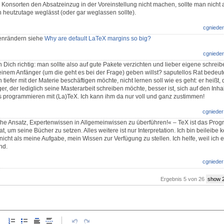
Konsorten den Absatzeinzug in der Voreinstellung nicht machen, sollte man nicht a
heutzutage weglässt (oder gar weglassen sollte).
cgnieder
enrändern siehe
Why are default LaTeX margins so big?
cgnieder
 Dich richtig: man sollte also auf gute Pakete verzichten und lieber eigene schreib
einem Anfänger (um die geht es bei der Frage) geben willst? saputellos Rat bedeute
iefer mit der Materie beschäftigen möchte, nicht lernen soll wie es geht: er heißt, 
er, der lediglich seine Masterarbeit schreiben möchte, besser ist, sich auf den Inhal
as programmieren mit (La)TeX. Ich kann ihm da nur voll und ganz zustimmen!
cgnieder
iche Ansatz, Expertenwissen in Allgemeinwissen zu überführen!« – TeX ist das Pro
, um seine Bücher zu setzen. Alles weitere ist nur Interpretation. Ich bin beileibe 
nicht als meine Aufgabe, mein Wissen zur Verfügung zu stellen. Ich helfe, weil ich 
nd.
cgnieder
Ergebnis 5 von 26
show 