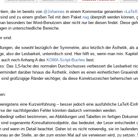
lern, die im bereits von
@Johannes
in einem Kommentar genannten
»LaTeX
 sind und zu einem großen Teil mit dem Paket
überprüft werden können, g
nag
 man besonders bei Word-Benutzern aber nicht nur bei diesen findet. Diese ge
gen in unterschiedliche Bereiche.
r sind:
lungen, die sowohl bezüglich der Symmetrie, also letztlich der Ästhetik, als 
ge, also der Lesbarkeit, unterirdisch sind. Hier hilft es, wenn man min. Kapite
r auch noch Anhang A des
KOMA-Script-Buches
liest.
s: Das 1,5-fache des normalen Durchschusses verbessert die Lesbarkeit nic
vermindert darüber hinaus die Ästhetik, indem es einen einheitlichen Graueindr
r sind großzügige Ränder wichtiger, da diese Korrekturzeichen beherrschen u
hen:
wenigstens eine Kurzeinführung – besser jedoch eine ausführliche LaTeX-Einf
erse der nachfolgenden Fehler könnten dadurch vermieden werden.
edingt selbst bestimmen, wo Abbildungen und Tabellen im fertigen Dokumen
e sind sogenannte
Konsultationsobjekte
, das bedeutet, der Leser entscheidet 
ch und wann im Detail beachtet. Daher ist es nicht notwendig, sie im laufende
nau an der Stelle, an der zum ersten Mal auf sie verwiesen wird, zu setzen.