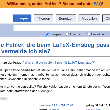
Willkommen, erstes Mal hier? Schau mal unter
FAQ
!
Fragen
Themen
Benutzer
Medaillen
Of
Fragen
Themen
Benutzer
e Fehler, die beim LaTeX-Einstieg pass
 vermeide ich sie?
ch zu der Frage: "
Was sind die besten Tipps für LaTeX-Einsteiger?
"
d Open Office gearbeitet hat steige nun in LaTeX ein, daher mache ich am Anf
 lese viel im Internet nach, möchte nur achtgeben dass ich nicht oft gemacht
alter Gewohnheit in Nachteile tappe.
die man vermeiden sollte? Welche Fehler passieren einem Einsteiger mit Wor
wäre dann stattdessen das Richtige?
ctice
bearbeitet
23 Apr '14, 20:44
gefragt
31 Jul '13, 
cgnieder
rde