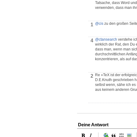
Tatsache, dass Word und 
verwenden, dass man ihn 
@cis
zu den großen Seit
1
@ctansearch
verstehe ich
4
wirklich der Rat, den Du 
dass man, wenn man sich t
durchschnittlichen Anfäng
konzentrieren, als auf d
Re »TeX ist der erfolgre
2
D.E.Knuth geschrieben hat
selbst wenn, sähe ich es 
aus keinem anderen Gru
Deine Antwort