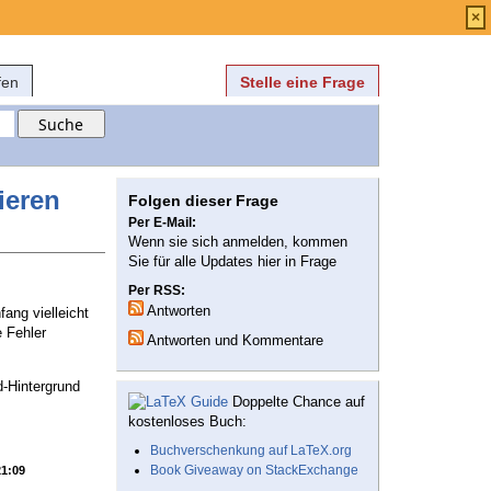
Anmelden
über
FAQ
×
fen
Stelle eine Frage
ieren
Folgen dieser Frage
Per E-Mail:
Wenn sie sich anmelden, kommen
Sie für alle Updates hier in Frage
Per RSS:
Antworten
ang vielleicht
e Fehler
Antworten und Kommentare
d-Hintergrund
Doppelte Chance auf
kostenloses Buch:
Buchverschenkung auf LaTeX.org
Book Giveaway on StackExchange
21:09