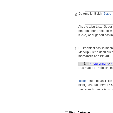
Da empfiehlt sich
l2tabu
3
Ah, die tabu-Liste! Super
empfohlenen) Befehle w
klicke) oder gehört das i
Du könntest das so mache
1
Markup. Siehe dazu auc
momentan so definiert.
1
\newcommand
{
\
Das macht es möglich, m
@rde
l2tabu befasst sich
nicht, dass Du überall
\t
Siehe auch meine Antwor
Eine Antwort: