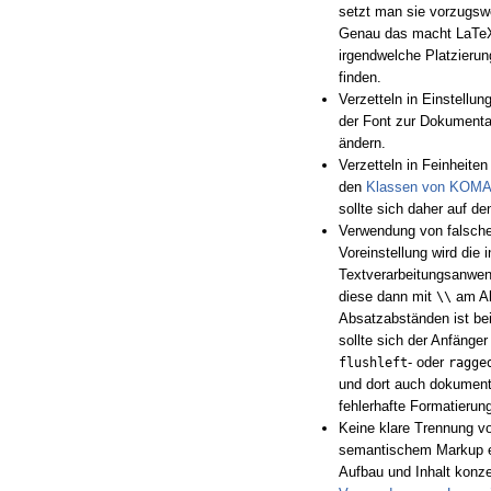
setzt man sie vorzugswe
Genau das macht LaTeX 
irgendwelche Platzierun
finden.
Verzetteln in Einstellun
der Font zur Dokumenta
ändern.
Verzetteln in Feinheite
den
Klassen von KOMA-
sollte sich daher auf d
Verwendung von falsche
Voreinstellung wird die
Textverarbeitungsanwen
diese dann mit
am Ab
\\
Absatzabständen ist be
sollte sich der Anfänge
- oder
flushleft
ragge
und dort auch dokument
fehlerhafte Formatierung
Keine klare Trennung v
semantischem Markup erm
Aufbau und Inhalt konze