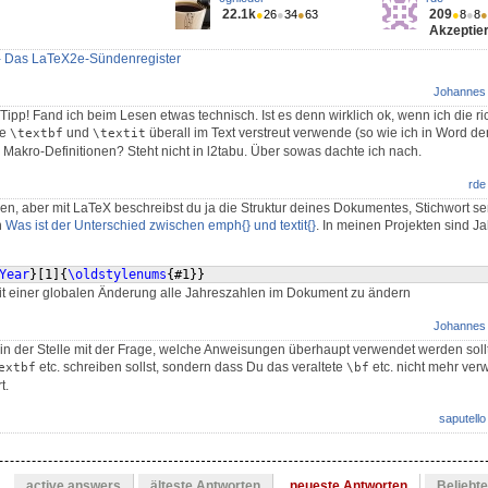
22.1k
209
●
26
●
34
●
63
●
8
●
8
●
Akzeptier
 - Das LaTeX2e-Sündenregister
Johannes
 Tipp! Fand ich beim Lesen etwas technisch. Ist es denn wirklich ok, wenn ich die ri
ie
und
überall im Text verstreut verwende (so wie ich in Word de
\textbf
\textit
n Makro-Definitionen? Steht nicht in l2tabu. Über sowas dachte ich nach.
rde
n, aber mit LaTeX beschreibst du ja die Struktur deines Dokumentes, Stichwort s
h
Was ist der Unterschied zwischen emph{} und textit{}
. In meinen Projekten sind J
Year
}
[
1
]
{
\oldstylenums
{
#1
}}
it einer globalen Änderung alle Jahreszahlen im Dokument zu ändern
Johannes
 in der Stelle mit der Frage, welche Anweisungen überhaupt verwendet werden soll
etc. schreiben sollst, sondern dass Du das veraltete
etc. nicht mehr ver
extbf
\bf
t.
saputello
active answers
älteste Antworten
neueste Antworten
Beliebt