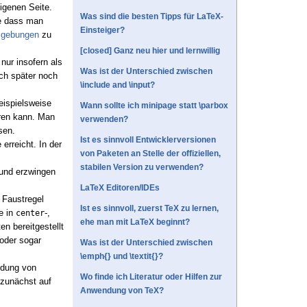
igenen Seite.
Was sind die besten Tipps für LaTeX-
ne dass man
Einsteiger?
mgebungen
zu
[closed] Ganz neu hier und lernwillig
nur insofern als
Was ist der Unterschied zwischen
ch später noch
\include and \input?
eispielsweise
Wann sollte ich minipage statt \parbox
ren kann. Man
verwenden?
sen.
Ist es sinnvoll Entwicklerversionen
 erreicht. In der
von Paketen an Stelle der offiziellen,
stabilen Version zu verwenden?
 und erzwingen
LaTeX Editoren/IDEs
 Faustregel
Ist es sinnvoll, zuerst TeX zu lernen,
e in
-,
center
ehe man mit LaTeX beginnt?
n bereitgestellt
oder sogar
Was ist der Unterschied zwischen
\emph{} und \textit{}?
ndung von
Wo finde ich Literatur oder Hilfen zur
 zunächst auf
Anwendung von TeX?