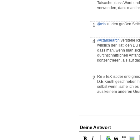
Tatsache, dass Word und 
verwenden, dass man ihn 
@cis
zu den großen Seit
1
@ctansearch
verstehe ich
4
wirklich der Rat, den Du 
dass man, wenn man sich t
durchschnittlichen Anfäng
konzentrieren, als auf d
Re »TeX ist der erfolgre
2
D.E.Knuth geschrieben hat
selbst wenn, sähe ich es 
aus keinem anderen Gru
Deine Antwort