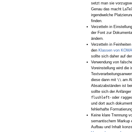
setzt man sie vorzugswe
Genau das macht LaTeX 
irgendwelche Platzierun
finden.
Verzetteln in Einstellun
der Font zur Dokumenta
ändern.
Verzetteln in Feinheite
den
Klassen von KOMA-
sollte sich daher auf d
Verwendung von falsche
Voreinstellung wird die
Textverarbeitungsanwen
diese dann mit
am Ab
\\
Absatzabständen ist be
sollte sich der Anfänge
- oder
flushleft
ragge
und dort auch dokument
fehlerhafte Formatierung
Keine klare Trennung v
semantischem Markup erm
Aufbau und Inhalt konze