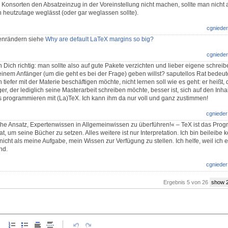
Konsorten den Absatzeinzug in der Voreinstellung nicht machen, sollte man nicht a
heutzutage weglässt (oder gar weglassen sollte).
cgnieder
enrändern siehe
Why are default LaTeX margins so big?
cgnieder
 Dich richtig: man sollte also auf gute Pakete verzichten und lieber eigene schreib
einem Anfänger (um die geht es bei der Frage) geben willst? saputellos Rat bedeute
iefer mit der Materie beschäftigen möchte, nicht lernen soll wie es geht: er heißt, 
er, der lediglich seine Masterarbeit schreiben möchte, besser ist, sich auf den Inhal
as programmieren mit (La)TeX. Ich kann ihm da nur voll und ganz zustimmen!
cgnieder
iche Ansatz, Expertenwissen in Allgemeinwissen zu überführen!« – TeX ist das Pro
, um seine Bücher zu setzen. Alles weitere ist nur Interpretation. Ich bin beileibe 
nicht als meine Aufgabe, mein Wissen zur Verfügung zu stellen. Ich helfe, weil ich 
nd.
cgnieder
Ergebnis 5 von 26
show 