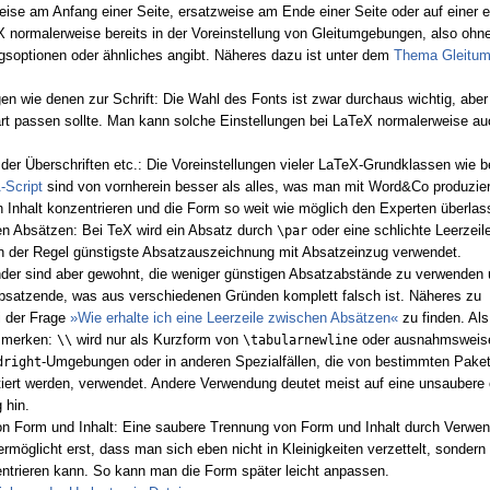
ise am Anfang einer Seite, ersatzweise am Ende einer Seite oder auf einer e
normalerweise bereits in der Voreinstellung von Gleitumgebungen, also oh
gsoptionen oder ähnliches angibt. Näheres dazu ist unter dem
Thema Gleitu
gen wie denen zur Schrift: Die Wahl des Fonts ist zwar durchaus wichtig, aber 
rt passen sollte. Man kann solche Einstellungen bei LaTeX normalerweise au
n der Überschriften etc.: Die Voreinstellungen vieler LaTeX-Grundklassen wie b
Script
sind von vornherein besser als alles, was man mit Word&Co produzie
en Inhalt konzentrieren und die Form so weit wie möglich den Experten überlas
n Absätzen: Bei TeX wird ein Absatz durch
oder eine schlichte Leerzeile
\par
 in der Regel günstigste Absatzauszeichnung mit Absatzeinzug verwendet.
der sind aber gewohnt, die weniger günstigen Absatzabstände zu verwenden
satzende, was aus verschiedenen Gründen komplett falsch ist. Näheres zu
i der Frage
»Wie erhalte ich eine Leerzeile zwischen Absätzen«
zu finden. Als
r merken:
wird nur als Kurzform von
oder ausnahmsweis
\\
\tabularnewline
-Umgebungen oder in anderen Spezialfällen, die von bestimmten Pakete
dright
iert werden, verwendet. Andere Verwendung deutet meist auf eine unsaubere 
 hin.
on Form und Inhalt: Eine saubere Trennung von Form und Inhalt durch Verwe
öglicht erst, dass man sich eben nicht in Kleinigkeiten verzettelt, sondern
ntrieren kann. So kann man die Form später leicht anpassen.