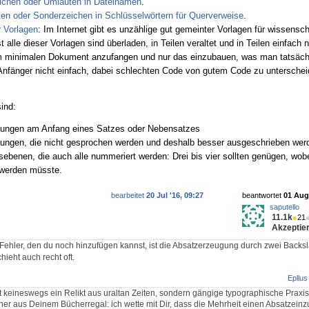
ichen oder Umlauten in Dateinamen
.
n oder Sonderzeichen in Schlüsselwörtern für Querverweise
.
 Vorlagen
: Im Internet gibt es unzählige gut gemeinter Vorlagen für wissensch
 alle dieser Vorlagen sind überladen, in Teilen veraltet und in Teilen einfach 
em minimalen Dokument anzufangen und nur das einzubauen, was man tatsächl
n Anfänger nicht einfach, dabei schlechten Code von gutem Code zu unterschei
sind:
ungen am Anfang eines Satzes oder Nebensatzes
ngen, die nicht gesprochen werden und deshalb besser ausgeschrieben werd
sebenen, die auch alle nummeriert werden: Drei bis vier sollten genügen, wobe
 werden müsste.
bearbeitet
20 Jul '16, 09:27
beantwortet
01 Aug 
saputello
11.1k
●
21
Akzeptier
r Fehler, den du noch hinzufügen kannst, ist die Absatzerzeugung durch zwei Back
hieht auch recht oft.
Epllus
t keineswegs ein Relikt aus uraltan Zeiten, sondern gängige typographische Praxis.
her aus Deinem Bücherregal: ich wette mit Dir, dass die Mehrheit einen Absatzeinz