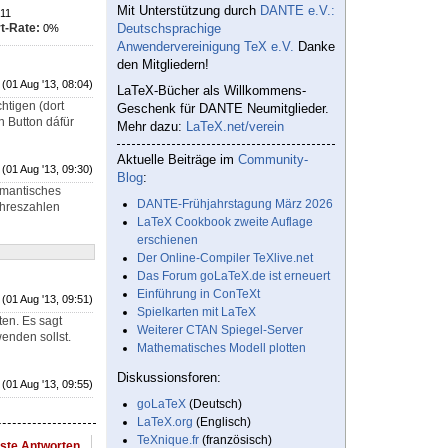
Mit Unterstützung durch
DANTE e.V.:
11
t-Rate:
Deutschsprachige
0%
Anwendervereinigung TeX e.V.
Danke
den Mitgliedern!
(01 Aug '13, 08:04)
LaTeX-Bücher als Willkommens-
chtigen (dort
Geschenk für DANTE Neumitglieder.
n Button dáfür
Mehr dazu:
LaTeX.net/verein
Aktuelle Beiträge im
Community-
(01 Aug '13, 09:30)
Blog
:
emantisches
DANTE-Frühjahrstagung März 2026
ahreszahlen
LaTeX Cookbook zweite Auflage
erschienen
Der Online-Compiler TeXlive.net
Das Forum goLaTeX.de ist erneuert
Einführung in ConTeXt
(01 Aug '13, 09:51)
Spielkarten mit LaTeX
ten. Es sagt
Weiterer CTAN Spiegel-Server
wenden sollst.
Mathematisches Modell plotten
Diskussionsforen:
(01 Aug '13, 09:55)
goLaTeX
(Deutsch)
LaTeX.org
(Englisch)
TeXnique.fr
(französisch)
este Antworten