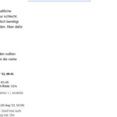
aftliche
nur schlecht.
ich benötigt.
den. Aber dafür
en sollten
i die vierte
'13, 08:41
●
43
●
65
t-Rate:
51%
slahes
anstelle
\\
(01 Aug '13, 10:24)
 Greif mal aufs
ug hat. Die