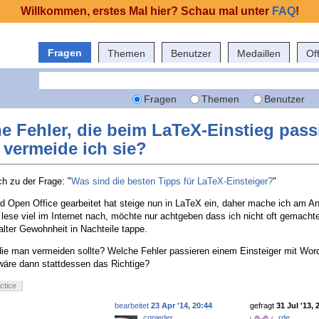
Willkommen, erstes Mal hier? Schau mal unter
FAQ
!
Fragen
Themen
Benutzer
Medaillen
Of
Fragen
Themen
Benutzer
e Fehler, die beim LaTeX-Einstieg pass
 vermeide ich sie?
ch zu der Frage: "
Was sind die besten Tipps für LaTeX-Einsteiger?
"
d Open Office gearbeitet hat steige nun in LaTeX ein, daher mache ich am Anf
 lese viel im Internet nach, möchte nur achtgeben dass ich nicht oft gemacht
alter Gewohnheit in Nachteile tappe.
die man vermeiden sollte? Welche Fehler passieren einem Einsteiger mit Wor
wäre dann stattdessen das Richtige?
ctice
bearbeitet
23 Apr '14, 20:44
gefragt
31 Jul '13, 
cgnieder
rde