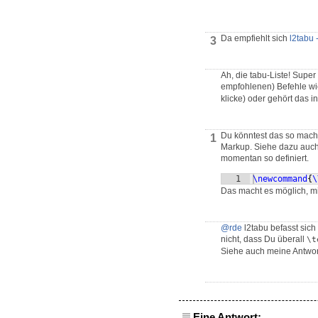
Da empfiehlt sich
l2tabu
3
Ah, die tabu-Liste! Super
empfohlenen) Befehle w
klicke) oder gehört das i
Du könntest das so mache
1
Markup. Siehe dazu auc
momentan so definiert.
1
\newcommand
{
\
Das macht es möglich, m
@rde
l2tabu befasst sich
nicht, dass Du überall
\t
Siehe auch meine Antwor
Eine Antwort: