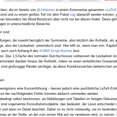
lern, die im bereits von
@Johannes
in einem Kommentar genannten
»LaTeX
 sind und zu einem großen Teil mit dem Paket
überprüft werden können, g
nag
 man besonders bei Word-Benutzern aber nicht nur bei diesen findet. Diese ge
gen in unterschiedliche Bereiche.
r sind:
lungen, die sowohl bezüglich der Symmetrie, also letztlich der Ästhetik, als 
ge, also der Lesbarkeit, unterirdisch sind. Hier hilft es, wenn man min. Kapite
r auch noch Anhang A des
KOMA-Script-Buches
liest.
s: Das 1,5-fache des normalen Durchschusses verbessert die Lesbarkeit nic
vermindert darüber hinaus die Ästhetik, indem es einen einheitlichen Graueindr
r sind großzügige Ränder wichtiger, da diese Korrekturzeichen beherrschen u
hen:
wenigstens eine Kurzeinführung – besser jedoch eine ausführliche LaTeX-Einf
erse der nachfolgenden Fehler könnten dadurch vermieden werden.
edingt selbst bestimmen, wo Abbildungen und Tabellen im fertigen Dokumen
e sind sogenannte
Konsultationsobjekte
, das bedeutet, der Leser entscheidet 
ch und wann im Detail beachtet. Daher ist es nicht notwendig, sie im laufende
nau an der Stelle, an der zum ersten Mal auf sie verwiesen wird, zu setzen.