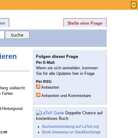
Anmelden
über
FAQ
×
fen
Stelle eine Frage
ieren
Folgen dieser Frage
Per E-Mail:
Wenn sie sich anmelden, kommen
Sie für alle Updates hier in Frage
Per RSS:
Antworten
ang vielleicht
e Fehler
Antworten und Kommentare
d-Hintergrund
Doppelte Chance auf
kostenloses Buch:
Buchverschenkung auf LaTeX.org
Book Giveaway on StackExchange
21:09