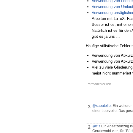
Verwendung von Leerze
Verwendung von Umlaute
Verwendung unsäglicher
Arbeiten mit LaTeX. Fast
Besser ist es, mit ein
Natürlich ist es für de
gibt es ja uns …
Häufige stilistische Fehler 
Verwendung von Abkürz
Verwendung von Abkürzu
Viel zu viele Gliederung
meist nicht nummeriert
Permanenter link
@saputello
: Ein weitere
3
einer Leerzeile. Das gesc
@cis
Ein Absatzeinzug is
2
Geratewohl vier, fünf Büc