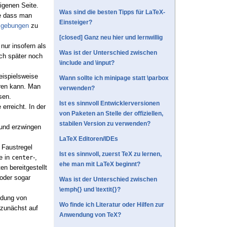
igenen Seite.
Was sind die besten Tipps für LaTeX-
ne dass man
Einsteiger?
mgebungen
zu
[closed] Ganz neu hier und lernwillig
nur insofern als
Was ist der Unterschied zwischen
ch später noch
\include and \input?
eispielsweise
Wann sollte ich minipage statt \parbox
ren kann. Man
verwenden?
sen.
Ist es sinnvoll Entwicklerversionen
 erreicht. In der
von Paketen an Stelle der offiziellen,
stabilen Version zu verwenden?
 und erzwingen
LaTeX Editoren/IDEs
 Faustregel
Ist es sinnvoll, zuerst TeX zu lernen,
e in
-,
center
ehe man mit LaTeX beginnt?
n bereitgestellt
oder sogar
Was ist der Unterschied zwischen
\emph{} und \textit{}?
ndung von
Wo finde ich Literatur oder Hilfen zur
 zunächst auf
Anwendung von TeX?