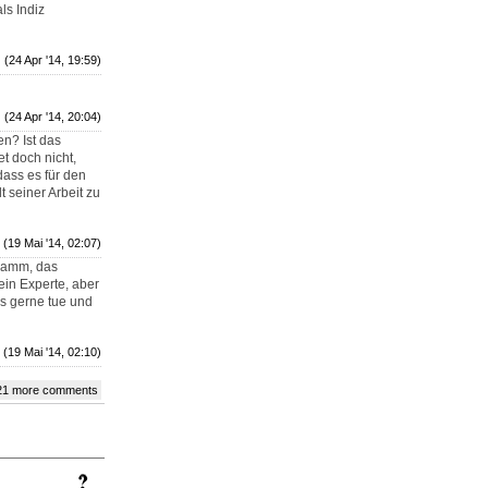
ls Indiz
(24 Apr '14, 19:59)
(24 Apr '14, 20:04)
en? Ist das
t doch nicht,
dass es für den
t seiner Arbeit zu
(19 Mai '14, 02:07)
gramm, das
kein Experte, aber
es gerne tue und
(19 Mai '14, 02:10)
21 more comments