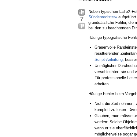
Neben typischen LaTeX-Feh
Sündenregister«
aufgeführt
7
grundsätzliche Fehler, die
bei den zu beachtenden Din
Häufige typografische Fehle
Grauenvolle Randeinstel
resultierenden Zeilenlän
Script-Anleitung
, besse
Unmöglicher Durchschus
verschlechtert sie und 
Für professionelle Lese
arbeiten.
Häufige Fehler beim Vorge
Nicht die Zeit nehmen, 
komplett zu lesen. Div
Glauben, man müsse unb
werden: Solche Objekt
wann er sie oberflächli
möglicherweise sogar ge