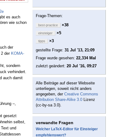
2e
Frage-Themen:
ibt es auch
hören wie schon
×38
best-practice
×5
einsteiger
×3
tipps
auch der
gestellte Frage:
31 Jul '13, 21:09
l 2 der
KOMA-
Frage wurde gesehen:
22,334 Mal
ht, sondern
zuletzt geändert:
20 Jul '16, 09:27
uck verhindert.
nd auch damit
Alle Beiträge auf dieser Webseite
unterliegen, soweit nicht anders
angegeben, der
Creative Commons
Attribution Share-Alike 3.0
Lizenz
ührung –,
(cc-by-sa 3.0).
t gesetzt
ohnehin selbst,
verwandte Fragen
n Text und
Welcher LaTeX-Editor für Einsteiger
 Stattdessen
empfehlenswert?