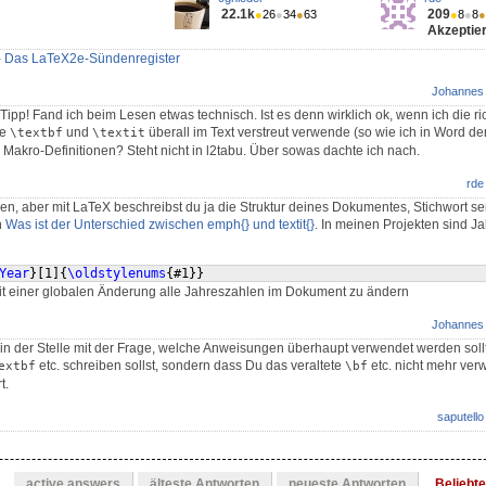
22.1k
209
●
26
●
34
●
63
●
8
●
8
●
Akzeptier
 - Das LaTeX2e-Sündenregister
Johannes
 Tipp! Fand ich beim Lesen etwas technisch. Ist es denn wirklich ok, wenn ich die ri
ie
und
überall im Text verstreut verwende (so wie ich in Word de
\textbf
\textit
n Makro-Definitionen? Steht nicht in l2tabu. Über sowas dachte ich nach.
rde
n, aber mit LaTeX beschreibst du ja die Struktur deines Dokumentes, Stichwort s
h
Was ist der Unterschied zwischen emph{} und textit{}
. In meinen Projekten sind J
Year
}
[
1
]
{
\oldstylenums
{
#1
}}
it einer globalen Änderung alle Jahreszahlen im Dokument zu ändern
Johannes
 in der Stelle mit der Frage, welche Anweisungen überhaupt verwendet werden soll
etc. schreiben sollst, sondern dass Du das veraltete
etc. nicht mehr ver
extbf
\bf
t.
saputello
active answers
älteste Antworten
neueste Antworten
Beliebt