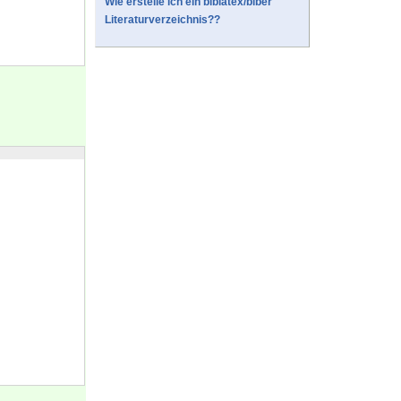
Wie erstelle ich ein biblatex/biber
Literaturverzeichnis??