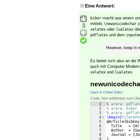
Eine Antwort:
macht aus einem ur
biber
mittels
z
\newunicodechar
3
oder
übe
xelatex
lualatex
und dem
pdflatex
inpute
However, keep in m
Es bietet sich also an die
auch mit Computer Modern d
und
.
xelatex
lualatex
newunicodecha
Open in Online-Editor
Code, hier editierbar zum Üb
1
% arara: pdflat
2
% arara: biber
3
% arara: pdflat
4
\begin
{
filecont
5
@Article
{
bibkey
6
  Title   = 
{
Ar
7
  Author  = 
{
Go
8
  Journal = 
{
Jo
9
}