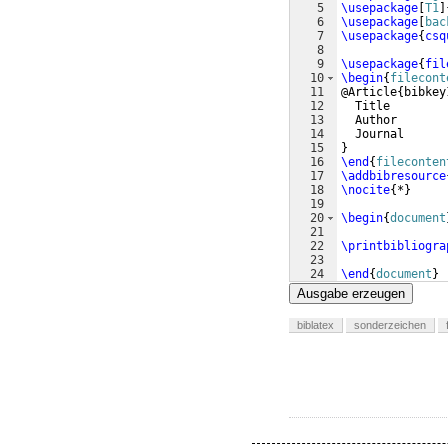
5
\usepackage
[
T1
]
6
\usepackage
[
bac
7
\usepackage
{
csq
8
9
\usepackage
{
fil
10
\begin
{
filecont
11
@Article
{
bibkey
12
  Title        
13
  Author       
14
  Journal      
15
}
16
\end
{
fileconten
17
\addbibresource
18
\nocite
{
*
}
19
20
\begin
{
document
21
22
\printbibliogra
23
24
\end
{
document
}
Ausgabe erzeugen
biblatex
sonderzeichen