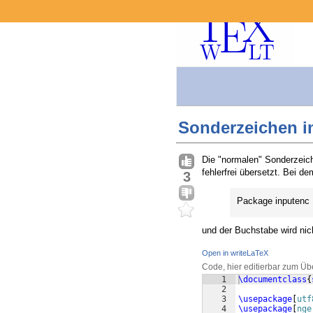
Sonderzeichen im
Die "normalen" Sonderzeiche
fehlerfrei übersetzt. Bei d
3
Package inputenc E
und der Buchstabe wird nich
Open in writeLaTeX
Code, hier editierbar zum Üb
1
\documentclass
{
2
3
\usepackage
[
utf
4
\usepackage
[
nge