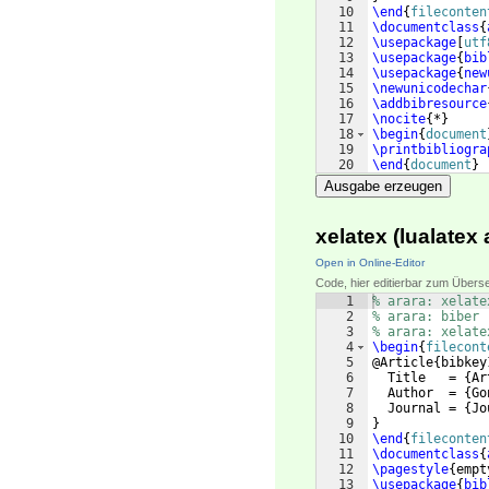
10
\end
{
fileconten
11
\documentclass
{
12
\usepackage
[
utf
13
\usepackage
{
bib
14
\usepackage
{
new
15
\newunicodechar
16
\addbibresource
17
\nocite
{
*
}
18
\begin
{
document
19
\printbibliogra
20
\end
{
document
}
Ausgabe erzeugen
xelatex (lualatex
Open in Online-Editor
Code, hier editierbar zum Übers
1
% arara: xelate
2
% arara: biber
3
% arara: xelate
4
\begin
{
filecont
5
@Article
{
bibkey
6
  Title   = 
{
Ar
7
  Author  = 
{
Go
8
  Journal = 
{
Jo
9
}
10
\end
{
fileconten
11
\documentclass
{
12
\pagestyle
{
empt
13
\usepackage
{
bib