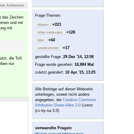
este Antworten
Frage-Themen:
st das Zeichen
ernen und mit
×223
biblatex
ung mit
×128
fehler-meldungen
×60
biber
×17
sonderzeichen
gestellte Frage:
29 Dez '14, 12:58
utzt, die TeX
iben nur
Frage wurde gesehen:
18,884 Mal
zuletzt geändert:
10 Apr '15, 13:25
Alle Beiträge auf dieser Webseite
unterliegen, soweit nicht anders
angegeben, der
Creative Commons
Attribution Share-Alike 3.0
Lizenz
(cc-by-sa 3.0).
verwandte Fragen