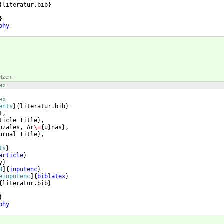
{
literatur.bib
}
}
phy
etzen:
ex
ex
ents
}
{
literatur.bib
}
1,
ticle Title
}
,
nzales, Ar
\=
{
u
}
nas
}
,
urnal Title
}
,
ts
}
article
}
y
}
8
]
{
inputenc
}
einputenc
]
{
biblatex
}
{
literatur.bib
}
}
phy