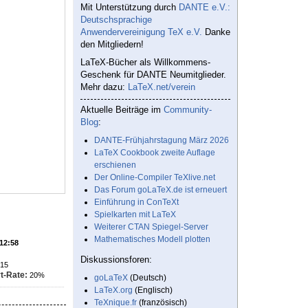
Mit Unterstützung durch
DANTE e.V.:
Deutschsprachige
Anwendervereinigung TeX e.V.
Danke
den Mitgliedern!
LaTeX-Bücher als Willkommens-
Geschenk für DANTE Neumitglieder.
Mehr dazu:
LaTeX.net/verein
Aktuelle Beiträge im
Community-
Blog
:
DANTE-Frühjahrstagung März 2026
LaTeX Cookbook zweite Auflage
erschienen
Der Online-Compiler TeXlive.net
Das Forum goLaTeX.de ist erneuert
Einführung in ConTeXt
Spielkarten mit LaTeX
Weiterer CTAN Spiegel-Server
Mathematisches Modell plotten
 12:58
Diskussionsforen:
15
t-Rate:
20%
goLaTeX
(Deutsch)
LaTeX.org
(Englisch)
TeXnique.fr
(französisch)