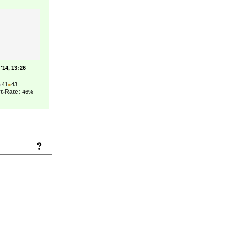
'14, 13:26
●
41
●
43
t-Rate:
46%