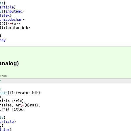
ts
}
article
}
8
]
{
inputenc
}
latex
}
unicodechar
}
{
ū
}
{
\=
{
u
}}
{
literatur.bib
}
}
phy
 analog)
etzen:
x
x
ents
}
{
literatur.bib
}
1,
ticle Title
}
,
nzales, Ar
\=
{
u
}
nas
}
,
urnal Title
}
,
ts
}
article
}
y
}
latex
}