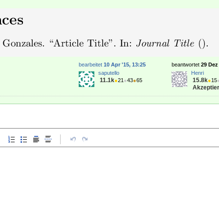
bearbeitet
10 Apr '15, 13:25
beantwortet
29 Dez 
saputello
Henri
11.1k
15.8k
●
21
●
43
●
65
●
15
Akzeptier