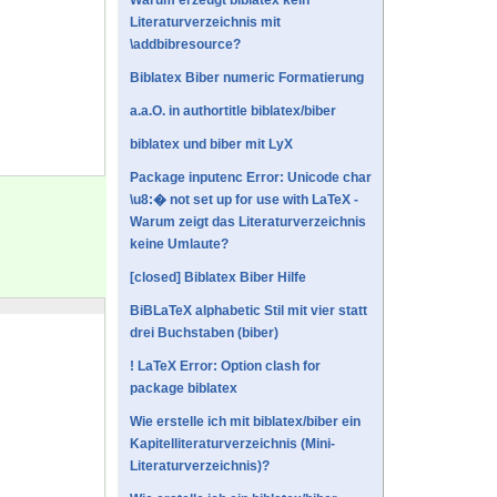
Warum erzeugt biblatex kein
Literaturverzeichnis mit
\addbibresource?
Biblatex Biber numeric Formatierung
a.a.O. in authortitle biblatex/biber
biblatex und biber mit LyX
Package inputenc Error: Unicode char
\u8:� not set up for use with LaTeX -
Warum zeigt das Literaturverzeichnis
keine Umlaute?
[closed] Biblatex Biber Hilfe
BiBLaTeX alphabetic Stil mit vier statt
drei Buchstaben (biber)
! LaTeX Error: Option clash for
package biblatex
Wie erstelle ich mit biblatex/biber ein
Kapitelliteraturverzeichnis (Mini-
Literaturverzeichnis)?