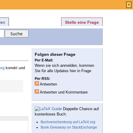
Anmelden
über
FAQ
×
fen
Stelle eine Frage
Folgen dieser Frage
Per E-Mail:
Wenn sie sich anmelden, kommen
org
korrekt und
Sie für alle Updates hier in Frage
Per RSS:
Antworten
Antworten und Kommentare
Doppelte Chance auf
kostenloses Buch:
Buchverschenkung auf LaTeX.org
Book Giveaway on StackExchange