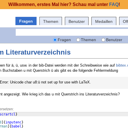
Willkommen, erstes Mal hier? Schau mal unter
FAQ
!
Fragen
Themen
Benutzer
Medaillen
Of
Fragen
Themen
Benutzer
 Literaturverzeichnis
n für ä, ü, usw. in der bib-Datei werden mit der Schreibweise wie auf
bibtex.
em Buchstaben u mit Querstrich ū als gibt es die folgende Fehlermeldung
rror: Unicode char u8:ū not set up for use with LaTeX.
t angezeigt. Wie krieg ich das u mit Querstrich ins Literaturverzeichnis?
ersetzen:
scrartcl
}
8
]
{
inputenc
}
rman
]
{
babel
}