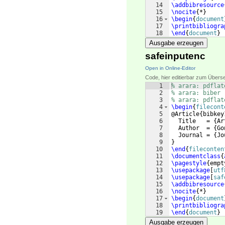
14
\addbibresource
15
\nocite
{
*
}
16
\begin
{
document
17
\printbibliogra
18
\end
{
document
}
Ausgabe erzeugen
safeinputenc
Open in Online-Editor
Code, hier editierbar zum Übers
1
% arara: pdflat
2
% arara: biber
3
% arara: pdflat
4
\begin
{
filecont
5
@Article
{
bibkey
6
  Title   = 
{
Ar
7
  Author  = 
{
Go
8
  Journal = 
{
Jo
9
}
10
\end
{
fileconten
11
\documentclass
{
12
\pagestyle
{
empt
13
\usepackage
[
utf
14
\usepackage
[
saf
15
\addbibresource
16
\nocite
{
*
}
17
\begin
{
document
18
\printbibliogra
19
\end
{
document
}
Ausgabe erzeugen