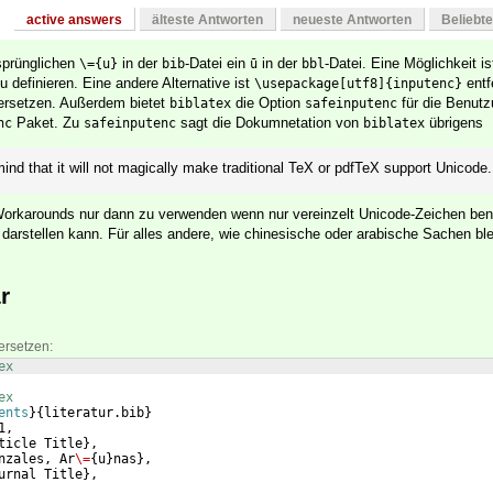
active answers
älteste Antworten
neueste Antworten
Beliebt
sprünglichen
in der
-Datei ein
in der
-Datei. Eine Möglichkeit i
\={u}
bib
ū
bbl
u definieren. Eine andere Alternative ist
entf
\usepackage[utf8]{inputenc}
rsetzen. Außerdem bietet
die Option
für die Benutz
biblatex
safeinputenc
Paket. Zu
sagt die Dokumnetation von
übrigens
nc
safeinputenc
biblatex
ind that it will not magically make traditional TeX or pdfTeX support Unicode.
 Workarounds nur dann zu verwenden wenn nur vereinzelt Unicode-Zeichen ben
arstellen kann. Für alles andere, wie chinesische oder arabische Sachen ble
r
ersetzen:
ex
ex
ents
}
{
literatur.bib
}
1,
ticle Title
}
,
nzales, Ar
\=
{
u
}
nas
}
,
urnal Title
}
,