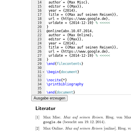
14
 author = 
{
Max Misc
}
,
15
 editor = 
{{
Max
}}
,
16
 year = 
{
2014
}
,
17
 title = 
{{
Max auf seinen Reisen
}}
,
18
 url = 
{
https://www.google.de
}
,
19
 urldate = 
{
2014-12-19
}
% <<<<<
20
}
21
@online
{
abx.10.07.2014,
22
 author = 
{
Max Online
}
,
23
 editor = 
{{
Max
}}
,
24
 year = 
{
2014
}
,
25
 title = 
{{
Max auf seinen Reisen
}}
,
26
 url = 
{
https://www.google.de
}
,
27
 urldate = 
{
2014-12-19
}
% <<<<<
28
}
29
\end
{
filecontents
}
30
31
\begin
{
document
}
32
33
\nocite
{
*
}
34
\printbibliography
35
36
\end
{
document
}
Ausgabe erzeugen