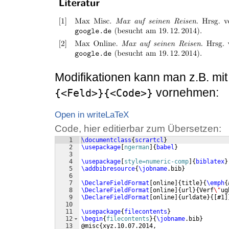
Modifikationen kann man z.B. mi
vornehmen:
{<Feld>}{<Code>}
Open in writeLaTeX
Code, hier editierbar zum Übersetzen:
1
\documentclass
{
scrartcl
}
2
\usepackage
[
ngerman
]
{
babel
}
3
4
\usepackage
[
style=numeric-comp
]
{
biblatex
}
5
\addbibresource
{
\jobname
.bib
}
6
7
\DeclareFieldFormat
[
online
]
{
title
}
{
\emph
{
8
\DeclareFieldFormat
[
online
]
{
url
}
{
Verf
\"
ug
9
\DeclareFieldFormat
[
online
]
{
urldate
}
{[
#1
]
10
11
\usepackage
{
filecontents
}
12
\begin
{
filecontents
}
{
\jobname
.bib
}
13
@misc
{
xyz.10.07.2014,