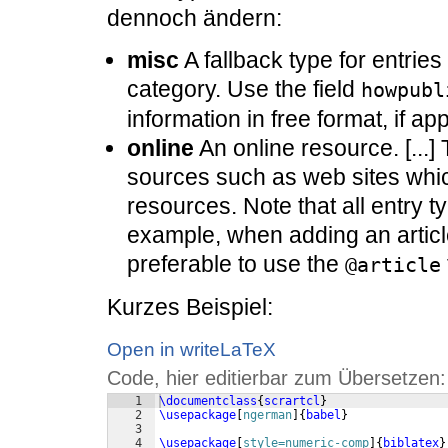
dennoch ändern:
misc
A fallback type for entries
category. Use the field
howpubl
information in free format, if appl
online
An online resource. [...] 
sources such as web sites which
resources. Note that all entry ty
example, when adding an article
preferable to use the
@article
Kurzes Beispiel:
Open in writeLaTeX
Code, hier editierbar zum Übersetzen:
1
\documentclass
{
scrartcl
}
2
\usepackage
[
ngerman
]
{
babel
}
3
4
\usepackage
[
style=numeric-comp
]
{
biblatex
}