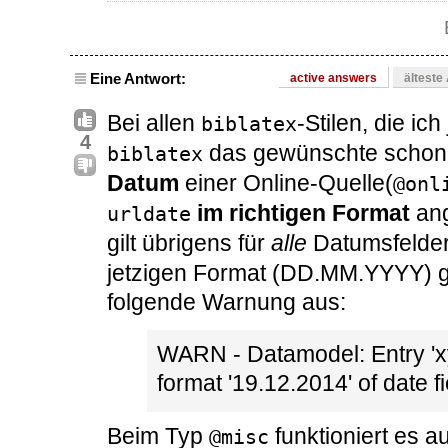
Eine Antwort:
active answers
älteste
Bei allen
-Stilen, die i
biblatex
4
das gewünschte schon 
biblatex
Datum
einer Online-Quelle(
@onl
im richtigen Format
ang
urldate
gilt übrigens für
alle
Datumsfelde
jetzigen Format (DD.MM.YYYY) gi
folgende Warnung aus:
WARN - Datamodel: Entry 'xyz
format '19.12.2014' of date fi
Beim Typ
funktioniert es a
@misc