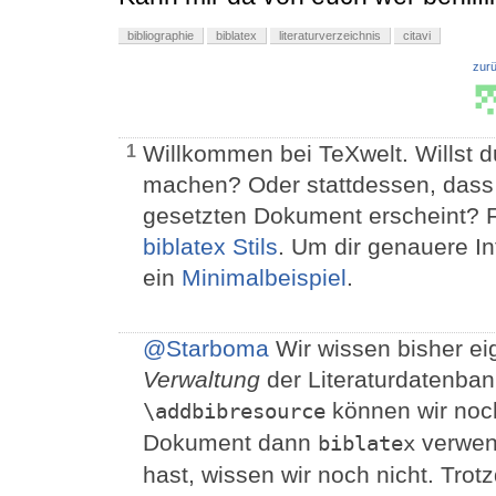
bibliographie
biblatex
literaturverzeichnis
citavi
zur
Willkommen bei TeXwelt. Willst du
1
machen? Oder stattdessen, dass 
gesetzten Dokument erscheint? Fa
biblatex Stils
. Um dir genauere I
ein
Minimalbeispiel
.
@Starboma
Wir wissen bisher eig
Verwaltung
der Literaturdatenban
können wir noc
\addbibresource
Dokument dann
verwend
biblatex
hast, wissen wir noch nicht. Trot