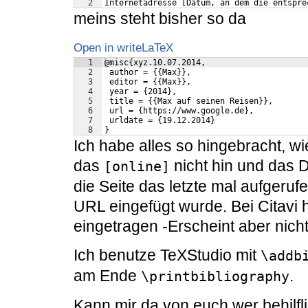
2
Internetadresse [Datum, an dem die entspre
meins steht bisher so da
Open in writeLaTeX
1
@misc{xyz.10.07.2014,
2
 author = {{Max}},
3
 editor = {{Max}},
4
 year = {2014},
5
 title = {{Max auf seinen Reisen}},
6
 url = {https://www.google.de},
7
 urldate = {19.12.2014}
8
}
Ich habe alles so hingebracht, wi
das
nicht hin und das 
[online]
die Seite das letzte mal aufger
URL eingefügt wurde. Bei Citavi h
eingetragen -Erscheint aber nicht
Ich benutze TeXStudio mit
\addb
am Ende
.
\printbibliography
Kann mir da von euch wer behilfli