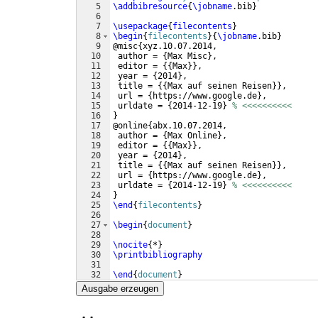
5
\addbibresource
{
\jobname
.bib
}
6
7
\usepackage
{
filecontents
}
8
\begin
{
filecontents
}
{
\jobname
.bib
}
9
@misc
{
xyz.10.07.2014,
10
 author = 
{
Max Misc
}
,
11
 editor = 
{{
Max
}}
,
12
 year = 
{
2014
}
,
13
 title = 
{{
Max auf seinen Reisen
}}
,
14
 url = 
{
https://www.google.de
}
,
15
 urldate = 
{
2014-12-19
}
% <<<<<<<<<<
16
}
17
@online
{
abx.10.07.2014,
18
 author = 
{
Max Online
}
,
19
 editor = 
{{
Max
}}
,
20
 year = 
{
2014
}
,
21
 title = 
{{
Max auf seinen Reisen
}}
,
22
 url = 
{
https://www.google.de
}
,
23
 urldate = 
{
2014-12-19
}
% <<<<<<<<<<
24
}
25
\end
{
filecontents
}
26
27
\begin
{
document
}
28
29
\nocite
{
*
}
30
\printbibliography
31
32
\end
{
document
}
Ausgabe erzeugen