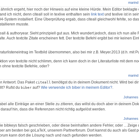
marind
 ähnlich ergeht, hier noch der Hinweis auf eine kleine Hürde. Mein Editor beklagte
and ich nicht, denn citeall soll in texlive enthalten sein
link text
und texlive ist in sei
System installiert. Eine Überprüfung ergab, dass citeall gleichwohl fehlte, so das
tallieren musste.
eall & authoryear. Sieht prinzipiell gut aus. Mich wundert jedoch, dass ich nun alle
lte. Auch textcite Zitate erscheinen fett. Der textcite Befehl ergibt bei mir keinen Ein
raturlisteneintrag im Textbild übernommen, also bei mir z.B. Meyer.2013 (d.h. mit Pu
tion von textcite nicht schlimm, denn ich kann doch in der Literaturliste mit dem noc
n ohne textcite Befehle, oder?
marind
er Antwort. Das Paket
benötigst du in deinem Dokument nicht. Wird bei di
citeall
llt? Rufst du
auf?
Wie verwende ich biber in meinem Editor?
.
biber
Johannes
abel alle Einträge an einer Stelle zu zitieren, das willst du doch aber in deinem Do
darauf hin, dass die Referenzen nicht richtig aufgelöst werden.
Johannes
 bibkeys falsch geschrieben, oder diese beinhalten andere Fehler, oder ... Zeige 
 Aber am besten bei goLaTeX, unserem Partnerforum. Dort kannst du auch als Gast p
forum kann dort die Lösung nach und nach gefunden werden.