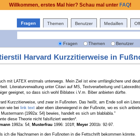
Willkommen, erstes Mal hier? Schau mal unter
FAQ
!
Fragen
Themen
Benutzer
Medaillen
Of
Fragen
Themen
Benutzer
tierstil Harvard Kurzzitierweise in Fuß
auch mit LATEX erstmals unterwegs. Mein Ziel ist eine umfänglichere und deu
beit. Literaturverwaltung unter Citavi auf MS, Textverarbeitung und Latexedito
iger geeignet, so dass sich wohl Biblatex i.V.m. Biber anbieten dürfte.
ard Kurzzitierweise, und zwar in Fußnoten. Das heißt, am Ende soll ein Liter
chon wie bei
link text
aber eben überwiegend in der Fußnote, wo es sich anbiete
s Mustermann (1992a: 54) bewies, handelt es sich um blablabla."
nte diese Theorie nicht falsifiziert werden³.
rmann
1992a: 54;
Musterfrau
1996: 101ff;
Meyer
2001b: 92-97.
alls ich die Nachnamen in den Fußnoten in die Fettschrift bekommen könnte.