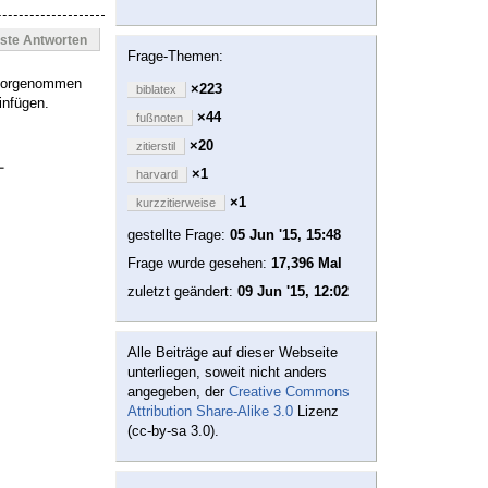
este Antworten
Frage-Themen:
 vorgenommen
×223
biblatex
infügen.
×44
fußnoten
×20
zitierstil
×1
harvard
×1
kurzzitierweise
gestellte Frage:
05 Jun '15, 15:48
Frage wurde gesehen:
17,396 Mal
zuletzt geändert:
09 Jun '15, 12:02
Alle Beiträge auf dieser Webseite
unterliegen, soweit nicht anders
angegeben, der
Creative Commons
Attribution Share-Alike 3.0
Lizenz
(cc-by-sa 3.0).