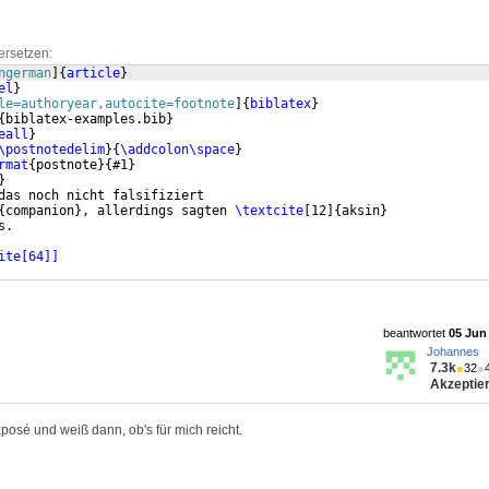
ersetzen:
ngerman
]
{
article
}
el
}
le=authoryear,autocite=footnote
]
{
biblatex
}
{
biblatex-examples.bib
}
eall
}
\postnotedelim
}
{
\addcolon\space
}
rmat
{
postnote
}
{
#1
}
}
das noch nicht falsifiziert
{
companion
}
, allerdings sagten 
\textcite
[
12
]
{
aksin
}
s.
ite[64]]
beantwortet
05 Jun 
Johannes
7.3k
●
32
●
Akzeptier
sé und weiß dann, ob's für mich reicht.