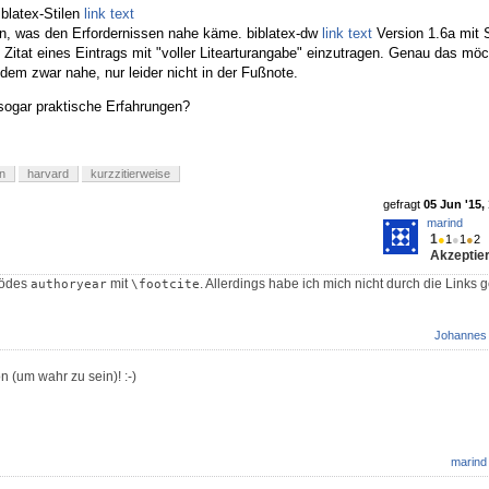
iblatex-Stilen
link text
en, was den Erfordernissen nahe käme. biblatex-dw
link text
Version 1.6a mit S
e Zitat eines Eintrags mit "voller Litearturangabe" einzutragen. Genau das möc
em zwar nahe, nur leider nicht in der Fußnote.
sogar praktische Erfahrungen?
n
harvard
kurzzitierweise
gefragt
05 Jun '15,
marind
1
●
1
●
1
●
2
Akzeptier
nödes
mit
. Allerdings habe ich mich nicht durch die Links 
authoryear
\footcite
Johannes
n (um wahr zu sein)! :-)
marind