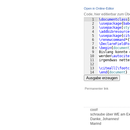
Open in Online-Editor
Code, hier editierbar zum Üb
1
\documentclass
[
2
\usepackage
{
bab
3
\usepackage
[
sty
4
\addbibresource
5
\usepackage
{
cit
6
\renewcommand
*
{
7
\DeclareFieldFo
8
\begin
{
document
9
Bislang konnte 
10
werden
\autocite
11
irgendwas nette
12
13
\citeall[\footc
14
\end
{
document
}
Ausgabe erzeugen
Permanenter link
cool!
schraube über WE am Expo
Danke, Johannes!
Marind