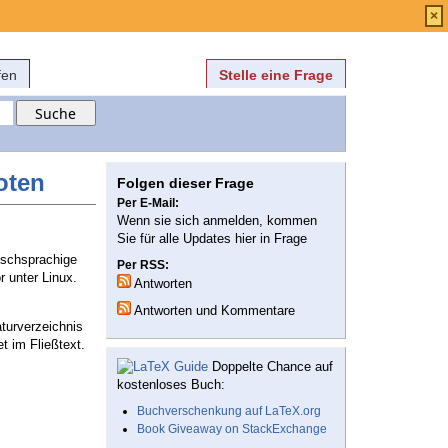
Anmelden
über
FAQ
×
fen
Stelle eine Frage
noten
Folgen dieser Frage
Per E-Mail:
Wenn sie sich anmelden, kommen
Sie für alle Updates hier in Frage
tschsprachige
Per RSS:
r unter Linux.
Antworten
Antworten und Kommentare
aturverzeichnis
t im Fließtext.
Doppelte Chance auf
kostenloses Buch:
Buchverschenkung auf LaTeX.org
Book Giveaway on StackExchange