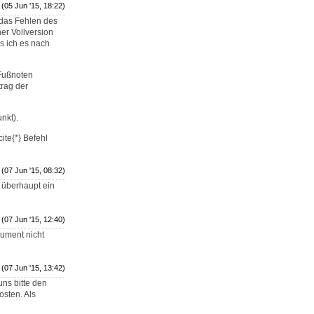
(05 Jun '15, 18:22)
 das Fehlen des
ner Vollversion
s ich es nach
 Fußnoten
trag der
nkt).
ite{*} Befehl
(07 Jun '15, 08:32)
r überhaupt ein
(07 Jun '15, 12:40)
kument nicht
(07 Jun '15, 13:42)
uns bitte den
osten. Als