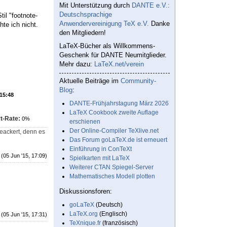
Mit Unterstützung durch
DANTE e.V.:
Deutschsprachige
til "footnote-
Anwendervereinigung TeX e.V.
Danke
hte ich nicht.
den Mitgliedern!
LaTeX-Bücher als Willkommens-
Geschenk für DANTE Neumitglieder.
Mehr dazu:
LaTeX.net/verein
Aktuelle Beiträge im
Community-
Blog
:
 15:48
DANTE-Frühjahrstagung März 2026
LaTeX Cookbook zweite Auflage
t-Rate:
0%
erschienen
Der Online-Compiler TeXlive.net
geackert, denn es
Das Forum goLaTeX.de ist erneuert
Einführung in ConTeXt
(05 Jun '15, 17:09)
Spielkarten mit LaTeX
Weiterer CTAN Spiegel-Server
Mathematisches Modell plotten
Diskussionsforen:
goLaTeX
(Deutsch)
LaTeX.org
(Englisch)
(05 Jun '15, 17:31)
TeXnique.fr
(französisch)