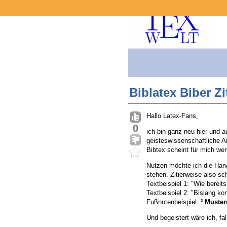
Biblatex Biber Zi
Hallo Latex-Fans,
0
ich bin ganz neu hier und 
geisteswissenschaftliche Ar
Bibtex scheint für mich wen
Nutzen möchte ich die Harv
stehen. Zitierweise also s
Textbeispiel 1: "Wie bereit
Textbeispiel 2: "Bislang kon
Fußnotenbeispiel: ³
Muste
Und begeistert wäre ich, f