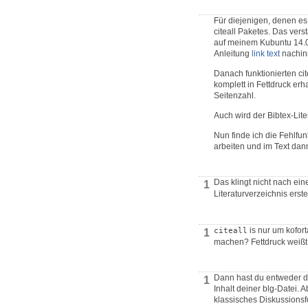
Für diejenigen, denen es
citeall Paketes. Das verst
auf meinem Kubuntu 14.04-
Anleitung
link text
nachins
Danach funktionierten cit
komplett in Fettdruck erha
Seitenzahl.
Auch wird der Bibtex-Lite
Nun finde ich die Fehlfunk
arbeiten und im Text dan
Das klingt nicht nach ein
1
Literaturverzeichnis erste
is nur um kofort
citeall
1
machen? Fettdruck weißt 
Dann hast du entweder die
1
Inhalt deiner blg-Datei.
klassisches Diskussions