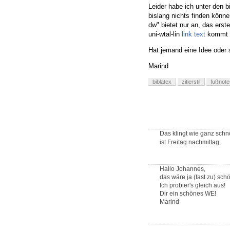
Leider habe ich unter den b
bislang nichts finden könn
dw" bietet nur an, das erst
uni-wtal-lin
link text
kommt d
Hat jemand eine Idee oder 
Marind
biblatex
zitierstil
fußnote
Das klingt wie ganz sch
ist Freitag nachmittag.
Hallo Johannes,
das wäre ja (fast zu) schö
Ich probier's gleich aus!
Dir ein schönes WE!
Marind