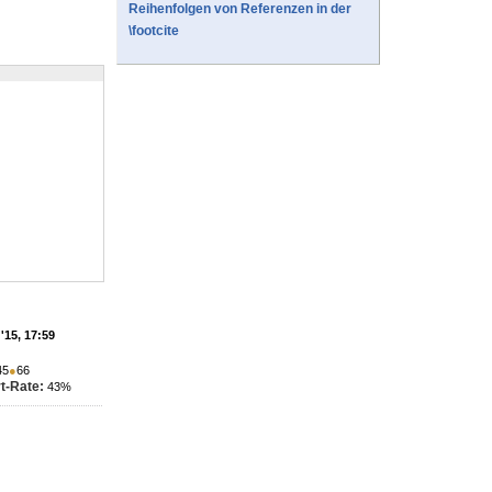
Reihenfolgen von Referenzen in der
\footcite
'15, 17:59
45
●
66
t-Rate:
43%