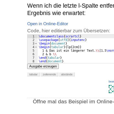
Wenn ich die letzte l-Spalte entfe
Ergebnis wie erwartet:
Open in Online-Editor
Code, hier editierbar zum Übersetzen:
1
\documentclass
{
scrartcl
}
2
\usepackage
[
utf8
]
{
inputenc
}
3
\begin
{
document
}
4
\begin
{
tabular
}
{
lp
{
2cm
}}
5
  1 & Das ist ein längerer Text.
\\
[
1.5
\nor
6
  2 & b 
\\
7
\end
{
tabular
}
8
\end
{
document
}
Ausgabe erzeugen
tabular
zeilenende
abstände
bear
Öffne mal das Beispiel im Online-