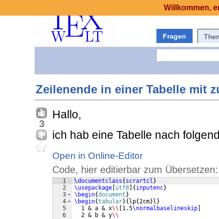
Willkommen, er
Fragen
The
Zeilenende in einer Tabelle mit 
Hallo,
3
ich hab eine Tabelle nach folgen
Open in Online-Editor
Code, hier editierbar zum Übersetzen:
1
\documentclass
{
scrartcl
}
2
\usepackage
[
utf8
]
{
inputenc
}
3
\begin
{
document
}
4
\begin
{
tabular
}
{
lp
{
2cm
}
l
}
5
  1 & a & x
\\
[
1.5
\normalbaselineskip
]
6
  2 & b & y
\\