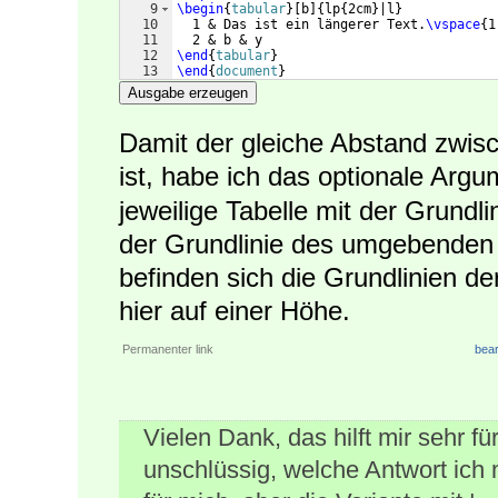
9
\begin
{
tabular
}
[
b
]
{
lp
{
2cm
}
|l
}
10
  1 & Das ist ein längerer Text.
\vspace
{
1
11
  2 & b & y
12
\end
{
tabular
}
13
\end
{
document
}
Ausgabe erzeugen
Damit der gleiche Abstand zwisc
ist, habe ich das optionale Arg
jeweilige Tabelle mit der Grundlin
der Grundlinie des umgebenden 
befinden sich die Grundlinien de
hier auf einer Höhe.
Permanenter link
bear
Vielen Dank, das hilft mir sehr fü
unschlüssig, welche Antwort ich 