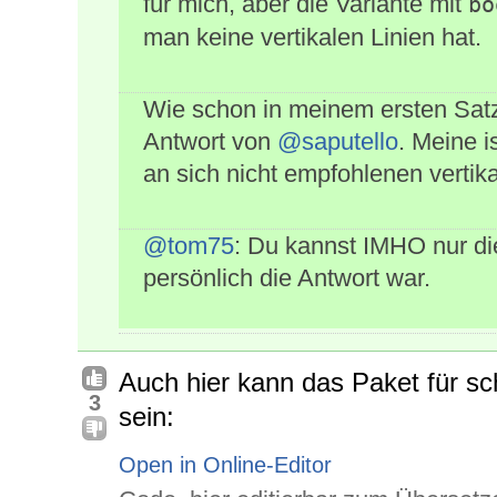
für mich, aber die Variante mit
bo
man keine vertikalen Linien hat.
Wie schon in meinem ersten Satz 
Antwort von
@saputello
. Meine i
an sich nicht empfohlenen vertika
@tom75
: Du kannst IMHO nur di
persönlich die Antwort war.
Auch hier kann das Paket für s
3
sein:
Open in Online-Editor