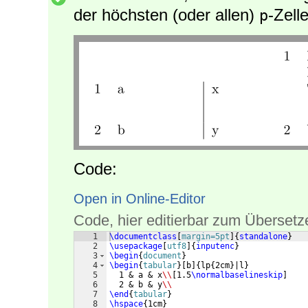
der höchsten (oder allen)
-Zell
p
Code:
Open in Online-Editor
Code, hier editierbar zum Übersetz
1
\documentclass
[
margin=5pt
]
{
standalone
}
2
\usepackage
[
utf8
]
{
inputenc
}
3
\begin
{
document
}
4
\begin
{
tabular
}
[
b
]
{
lp
{
2cm
}
|l
}
5
  1 & a & x
\\
[
1.5
\normalbaselineskip
]
6
  2 & b & y
\\
7
\end
{
tabular
}
8
\hspace
{
1cm
}