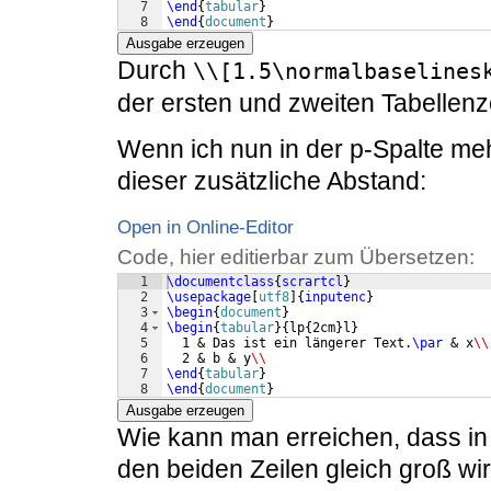
7
\end
{
tabular
}
8
\end
{
document
}
Ausgabe erzeugen
Durch
\\[1.5\normalbaselines
der ersten und zweiten Tabellenz
Wenn ich nun in der p-Spalte meh
dieser zusätzliche Abstand:
Open in Online-Editor
Code, hier editierbar zum Übersetzen:
1
\documentclass
{
scrartcl
}
2
\usepackage
[
utf8
]
{
inputenc
}
3
\begin
{
document
}
4
\begin
{
tabular
}
{
lp
{
2cm
}
l
}
5
  1 & Das ist ein längerer Text.
\par
 & x
\\
6
  2 & b & y
\\
7
\end
{
tabular
}
8
\end
{
document
}
Ausgabe erzeugen
Wie kann man erreichen, dass in
den beiden Zeilen gleich groß wir