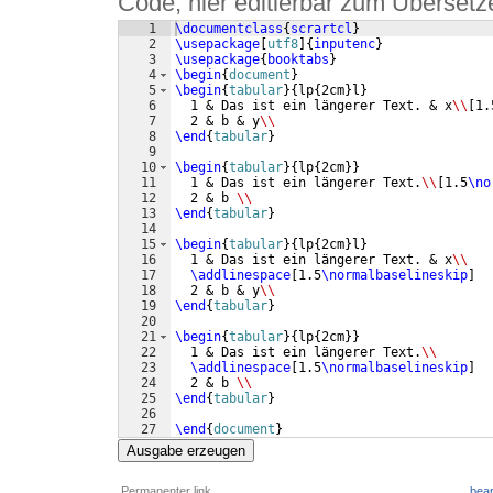
Code, hier editierbar zum Übersetz
1
\documentclass
{
scrartcl
}
2
\usepackage
[
utf8
]
{
inputenc
}
3
\usepackage
{
booktabs
}
4
\begin
{
document
}
5
\begin
{
tabular
}
{
lp
{
2cm
}
l
}
6
  1 & Das ist ein längerer Text. & x
\\
[
1.
7
  2 & b & y
\\
8
\end
{
tabular
}
9
10
\begin
{
tabular
}
{
lp
{
2cm
}}
11
  1 & Das ist ein längerer Text.
\\
[
1.5
\no
12
  2 & b 
\\
13
\end
{
tabular
}
14
15
\begin
{
tabular
}
{
lp
{
2cm
}
l
}
16
  1 & Das ist ein längerer Text. & x
\\
17
\addlinespace
[
1.5
\normalbaselineskip
]
18
  2 & b & y
\\
19
\end
{
tabular
}
20
21
\begin
{
tabular
}
{
lp
{
2cm
}}
22
  1 & Das ist ein längerer Text.
\\
23
\addlinespace
[
1.5
\normalbaselineskip
]
24
  2 & b 
\\
25
\end
{
tabular
}
26
27
\end
{
document
}
Ausgabe erzeugen
Permanenter link
bear