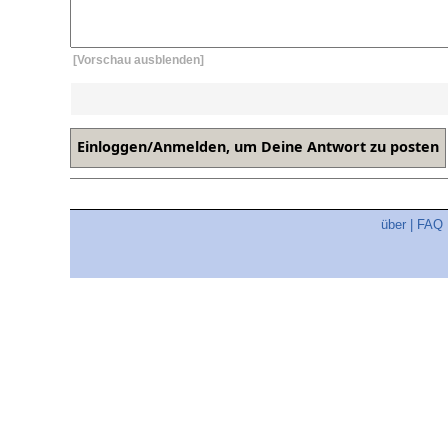
[Vorschau ausblenden]
über
|
FAQ