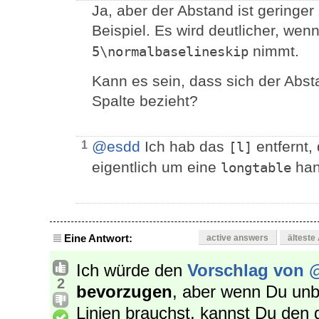
Ja, aber der Abstand ist geringe
Beispiel. Es wird deutlicher, wen
nimmt.
5\normalbaselineskip
Kann es sein, dass sich der Absta
Spalte bezieht?
@esdd
Ich hab das
entfernt,
1
[l]
eigentlich um eine
han
longtable
Eine Antwort:
active answers
älteste
Ich würde den
Vorschlag von
@
2
bevorzugen
, aber wenn Du unb
Linien brauchst, kannst Du den