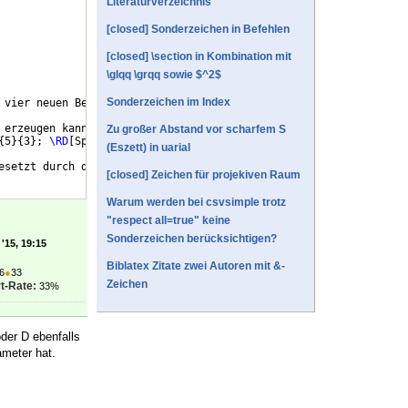
Literaturverzeichnis
[closed] Sonderzeichen in Befehlen
[closed] \section in Kombination mit
\glqq \grqq sowie $^2$
Sonderzeichen im Index
 vier neuen Befehlen im Fließtext geschrieben werden.
\\
 erzeugen kann. Parameter sind: 
\#
1=D, d, S, s, T, t, Tp, tP, Dp
Zu großer Abstand vor scharfem S
{
5
}
{
3
}
; 
\RD
[
Sp
]
{
}
{
9<
}
{
3
}
; 
\RD
[
S
]
{
}
{
N
}
{
}
; 
\RD
[
dP
]
{
}
{
7
}
{
5
}
.
\\
(Eszett) in uarial
esetzt durch den Befehl 
\verb
=
\RDO[]{}{}{}
=
, 
\\
[closed] Zeichen für projekiven Raum
Warum werden bei csvsimple trotz
"respect all=true" keine
Sonderzeichen berücksichtigen?
'15, 19:15
Biblatex Zitate zwei Autoren mit &-
6
●
33
Zeichen
t-Rate:
33%
der D ebenfalls
ameter hat.