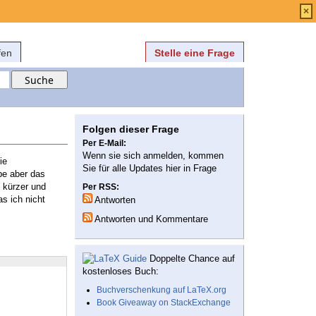
Anmelden
über
FAQ
×
fen
Stelle eine Frage
Folgen dieser Frage
Per E-Mail:
Wenn sie sich anmelden, kommen
ie
Sie für alle Updates hier in Frage
be aber das
s kürzer und
Per RSS:
s ich nicht
Antworten
Antworten und Kommentare
Doppelte Chance auf
kostenloses Buch:
Buchverschenkung auf LaTeX.org
Book Giveaway on StackExchange