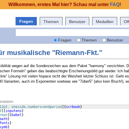
Willkommen, erstes Mal hier? Schau mal unter
FAQ
!
Fragen
Themen
Benutzer
Medaillen
Of
Fragen
Themen
Benutzer
ür musikalische "Riemann-Fkt."
xibilität wegen auf die Sonderzeichen aus dem Paket "harmony" verzichten. D
chen Formeln" geben das beabsichtigte Erscheinungsbild gut wieder. Ich ha
kte" Lösung mit vielen hspace nicht der Weisheit letzter Schluss ist. Geht e
30 Varianten, auch im Exponenten soetwas wie "7über5" (also kein Bruch!), wa
ersetzen:
12pt, oneside,numbers=endperiod
]
{
scrbook
}
8
]
{
inputenx
}
rman
]
{
babel
}
math
}
fonts
}
symb
}