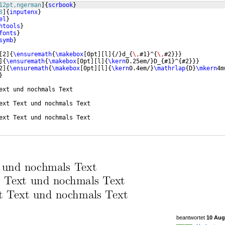
12pt,ngerman
]
{
scrbook
}
8
]
{
inputenx
}
el
}
htools
}
fonts
}
symb
}
[
2
]
{
\ensuremath
{
\makebox
[
0pt
]
[
l
]
{
/
}
d_
{
\,
#1
}
^
{
\,
#2
}}}
]
{
\ensuremath
{
\makebox
[
0pt
]
[
l
]
{
\kern
0.25em/
}
D_
{
#1
}
^
{
#2
}}}
2
]
{
\ensuremath
{
\makebox
[
0pt
]
[
l
]
{
\kern
0.4em/
}
\mathrlap
{
D
}
\mkern
4m
}
ext und nochmals Text
ext Text und nochmals Text
ext Text und nochmals Text
beantwortet
10 Aug 