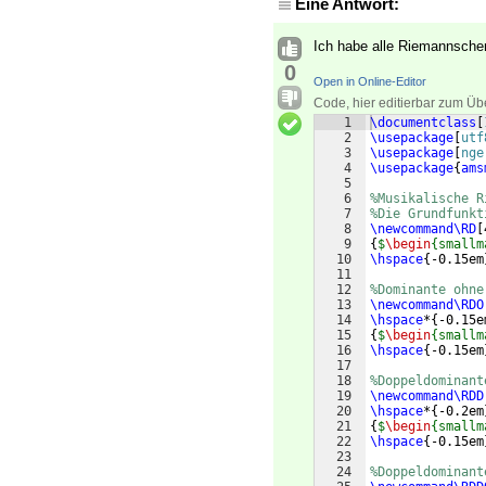
Eine Antwort:
Ich habe alle Riemannschen
0
Open in Online-Editor
Code, hier editierbar zum Üb
1
\documentclass
[
2
\usepackage
[
utf
3
\usepackage
[
nge
4
\usepackage
{
ams
5
6
%Musikalische R
7
%Die Grundfunkt
8
\newcommand\RD
[
9
{
$
\begin
{smallm
10
\hspace
{
-0.15em
11
12
%Dominante ohne
13
\newcommand\RDO
14
\hspace
*
{
-0.15e
15
{
$
\begin
{smallm
16
\hspace
{
-0.15em
17
18
%Doppeldominant
19
\newcommand\RDD
20
\hspace
*
{
-0.2em
21
{
$
\begin
{smallm
22
\hspace
{
-0.15em
23
24
%Doppeldominant