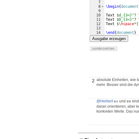
7
8
\begin
{
document
9
10
Text 
$d_{3<}^7 
11
Text 
$D_{3<}^7 
12
Text 
$
\hspace
*{
13
14
\end
{
document
}
Ausgabe erzeugen
sonderzeichen
absolute Einheiten, wie 
2
mehr. Besser sind die d
@Herbert
und
sind
ex
em
daran orientieren, aber k
konkreten Werte. Das nur 