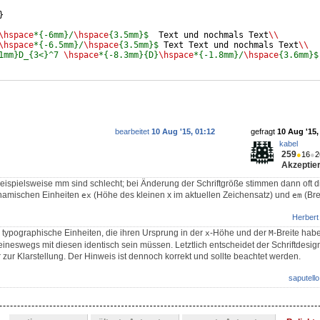
}
\hspace
*{-6mm}/
\hspace
{3.5mm}$
  Text und nochmals Text
\\
\hspace
*{-6.5mm}/
\hspace
{3.5mm}$
 Text Text und nochmals Text
\\
1mm}D_{3<}^7 
\hspace
*{-8.3mm}{D}
\hspace
*{-1.8mm}/
\hspace
{3.6mm}$
bearbeitet
10 Aug '15, 01:12
gefragt
10 Aug '15,
kabel
259
●
16
●
2
Akzeptier
beispielsweise mm sind schlecht; bei Änderung der Schriftgröße stimmen dann oft d
ynamischen Einheiten
(Höhe des kleinen x im aktuellen Zeichensatz) und
(Bre
ex
em
Herbert
 typographische Einheiten, die ihren Ursprung in der
-Höhe und der
-Breite hab
x
M
eineswegs mit diesen identisch sein müssen. Letztlich entscheidet der Schriftdesig
zur Klarstellung. Der Hinweis ist dennoch korrekt und sollte beachtet werden.
saputello