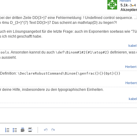
Herbert
5.1k
●
3
●
4
Akzeptier
ei der dritten Zeile DD{3>}7 eine Fehlermeldung: ! Undefined control sequence.
..
 4mu D_{3<}^{7} Text DD{3<}7 Das scheint an mathrlap{D} zu liegen?!
uch ein Lösungsangebot für die letzte Frage: auch im Exponenten soetwas wie "7üb
s ich nicht geschafft habe.
kabel
. Ansonsten kannst du auch
definieren, was 
tools
\def\Binom#1#2{#1\atop#2}
aussieht.
Herbert
efinition:
\DeclareRobustCommand\Binom{\genfrac{}{}{0pt}{}}
Herbert
ür deine Hilfe, insbesondere zu den typographischen Einheiten.
kabel