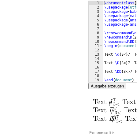
1
\documentclass
[
2
\usepackage
[
utf
3
\usepackage
{
bab
4
\usepackage
{
mat
5
\usepackage
{
ams
6
\usepackage
{
ams
7
8
\renewcommand\d
9
\newcommand\D
[
2
10
\newcommand\DD
[
11
\begin
{
document
12
13
Text 
\d
{
3<
}
7  T
14
15
Text 
\D
{
3<
}
7  T
16
17
Text 
\DD
{
3<
}
7 T
18
19
\end
{
document
}
Ausgabe erzeugen
Permanenter link