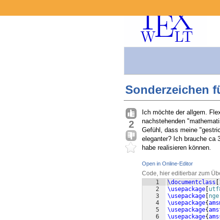
Sonderzeichen f
Ich möchte der allgem. Fle
nachstehenden "mathematis
2
Gefühl, dass meine "gestric
eleganter? Ich brauche ca 
habe realisieren können.
Open in Online-Editor
Code, hier editierbar zum Üb
1
\documentclass
[
2
\usepackage
[
utf
3
\usepackage
[
nge
4
\usepackage
{
ams
5
\usepackage
{
ams
6
\usepackage
{
ams