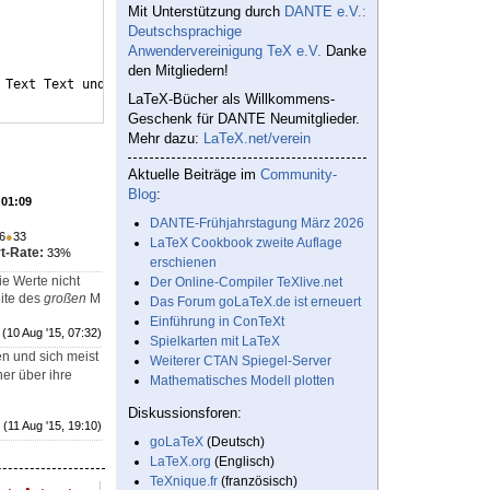
Mit Unterstützung durch
DANTE e.V.:
Deutschsprachige
Anwendervereinigung TeX e.V.
Danke
den Mitgliedern!
 Text Text und nochmals Text
LaTeX-Bücher als Willkommens-
Geschenk für DANTE Neumitglieder.
Mehr dazu:
LaTeX.net/verein
Aktuelle Beiträge im
Community-
Blog
:
 01:09
DANTE-Frühjahrstagung März 2026
6
●
33
LaTeX Cookbook zweite Auflage
t-Rate:
33%
erschienen
ie Werte nicht
Der Online-Compiler TeXlive.net
ite des
großen
M
Das Forum goLaTeX.de ist erneuert
Einführung in ConTeXt
(10 Aug '15, 07:32)
Spielkarten mit LaTeX
en und sich meist
Weiterer CTAN Spiegel-Server
ner über ihre
Mathematisches Modell plotten
Diskussionsforen:
(11 Aug '15, 19:10)
goLaTeX
(Deutsch)
LaTeX.org
(Englisch)
TeXnique.fr
(französisch)