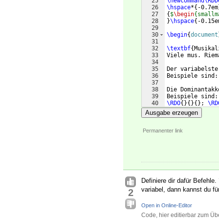
25
\newcommand\RDD
26
\hspace
*
{
-0.7em
27
{
$
\begin
{smallm
28
}
\hspace
{
-0.15e
29
30
\begin
{
document
31
32
\textbf
{
Musikal
33
Viele mus. Riem
34
35
Der variabelste
36
Beispiele sind:
37
38
Die Dominantakk
39
Beispiele sind:
40
\RDO
{
}
{
}
{
}
; 
\RD
41
Ausgabe erzeugen
Permanenter link
Definiere dir dafür Befehle.
variabel, dann kannst du fü
2
Open in Online-Editor
Code, hier editierbar zum Üb