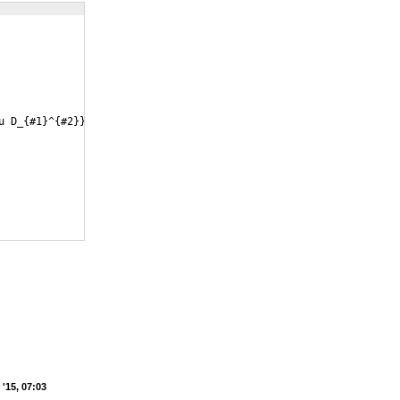
u D_
{
#1
}
^
{
#2
}}}
'15, 07:03