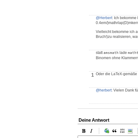
@Herbert
: Ich bekomme b
0.4em/}mathrlap{D}mkern
Vielleicht bekomme ich a
Bruch!)zu realisieren, wa
statt
lade
amsmath
math
Binomen ohne Klammern 
Oder die LaTeX-gemäße D
1
@herbert
: Vielen Dank f
Deine Antwort