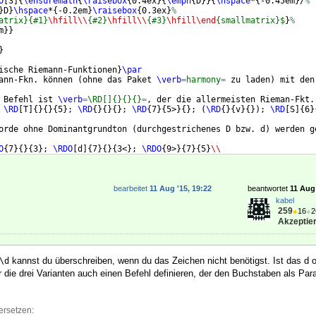
O
[
3
]
{
\ensuremath
{
\raisebox
{
0.4ex
}
{
\emph
{
D
}}
{
\hspace
*
{
-0.45em
}
/
%
}
D
}
\hspace
*
{
-0.2em
}
\raisebox
{
0.3ex
}
%
atrix}{#1}
\hfill\\
{#2}
\hfill\\
{#3}
\hfill\end
{smallmatrix}$
}
%
m
}}
}
ische Riemann-Funktionen
}
\par
ann-Fkn. können 
(
ohne das Paket 
\verb
=
harmony
=
 zu laden
)
 mit den
 Befehl ist 
\verb
=
\RD[]{}{}{}
=
, der die allermeisten Rieman-Fkt.
 
\RD
[
T
]
{
}
{
}
{
5
}
; 
\RD
{
}
{
}
{
}
; 
\RD
{
7
}
{
5>
}
{
}
; 
(
\RD
{
}
{
v
}
{
})
; 
\RD
[
S
]
{
6
}
orde ohne Dominantgrundton 
(
durchgestrichenes D bzw. d
)
 werden g
 
O
{
7
}
{
}
{
3
}
; 
\RDO
[
d
]
{
7
}
{
}
{
3<
}
; 
\RDO
{
9>
}
{
7
}
{
5
}
\\
bearbeitet
11 Aug '15, 19:22
beantwortet
11 Aug 
kabel
259
●
16
●
2
Akzeptier
kannst du überschreiben, wenn du das Zeichen nicht benötigst. Ist das d o
\d
r die drei Varianten auch einen Befehl definieren, der den Buchstaben als Par
ersetzen: