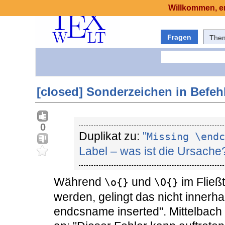
Willkommen, er
Fragen
The
[closed] Sonderzeichen in Befeh
0
Duplikat zu:
"
Missing \endc
Label – was ist die Ursache
Während
und
im Fließ
\o{}
\O{}
werden, gelingt das nicht inner
endcsname inserted". Mittelbach