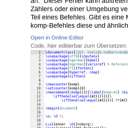
an: "Dieser Fehler kann auftreten
Zählers oder einer Umgebung verw
Teil eines Befehles. Gibt es eine
komp-Befehles diese und ähnlic
Open in Online-Editor
Code, hier editierbar zum Übersetzen:
1
\documentclass
[
12pt, oneside,numbers=endp
2
\usepackage
[
utf8
]
{
inputenx
}
3
\usepackage
[
ngerman
]
{
babel
}
4
\usepackage
[
ngerman
]
{
varioref
}
% Referenz
5
\usepackage
[
T1
]
{
fontenc
}
6
\usepackage
{
hyperref, cmap
}
7
\usepackage
{
xifthen
}
8
9
\newcounter
{
komp
}
10
\setcounter
{
komp
}
{
0
}
11
\newcommand
{
\komp
}
[
3
]
{
\label
{
komp:#1
}
\bi
12
\ifthenelse
{
\equal
{
#2
}
{
}}
{
}
{
%
13
\ifthenelse
{
\equal
{
#3
}
{
}}
{
(
*
{
#2
}
14
15
\begin
{
document
}
16
17
\o
; 
\O
\\
18
19
L
\o
{
}
enner  
\O
{
}
nsberg
\\