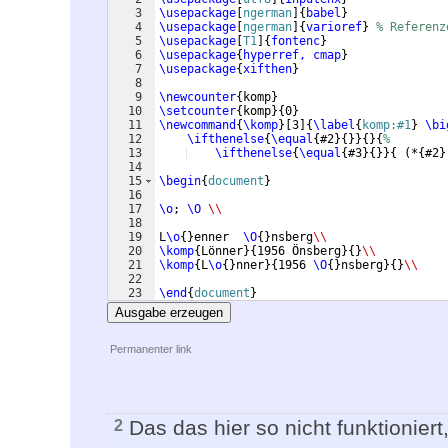
3
\usepackage
[
ngerman
]
{
babel
}
4
\usepackage
[
ngerman
]
{
varioref
}
% Referenz
5
\usepackage
[
T1
]
{
fontenc
}
6
\usepackage
{
hyperref, cmap
}
7
\usepackage
{
xifthen
}
8
9
\newcounter
{
komp
}
10
\setcounter
{
komp
}
{
0
}
11
\newcommand
{
\komp
}
[
3
]
{
\label
{
komp:#1
}
\bi
12
\ifthenelse
{
\equal
{
#2
}
{
}}
{
}
{
%
13
\ifthenelse
{
\equal
{
#3
}
{
}}
{
(
*
{
#2
}
14
15
\begin
{
document
}
16
17
\o
; 
\O
\\
18
19
L
\o
{
}
enner  
\O
{
}
nsberg
\\
20
\komp
{
Lönner
}
{
1956 Önsberg
}
{
}
\\
21
\komp
{
L
\o
{
}
nner
}
{
1956 
\O
{
}
nsberg
}
{
}
\\
22
23
\end
{
document
}
Ausgabe erzeugen
Permanenter link
Das das hier so nicht funktioniert,
2