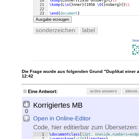
20
\komp
{
Lönner
}
{
1956 Önsberg
}
{
}
\\
21
\komp
{
L
\o
{
}
nner
}
{
1956 
\O
{
}
nsberg
}
{
}
\\
22
23
\end
{
document
}
Ausgabe erzeugen
sonderzeichen
label
bear
Die Frage wurde aus folgenden Grund "Duplikat einer
12:42
Eine Antwort:
active answers
älteste
Korrigiertes MB
0
Open in Online-Editor
Code, hier editierbar zum Übersetzen:
1
\documentclass
[
12pt, oneside,numbers=endp
2
\usepackage
[
utf8
]
{
inputenx
}