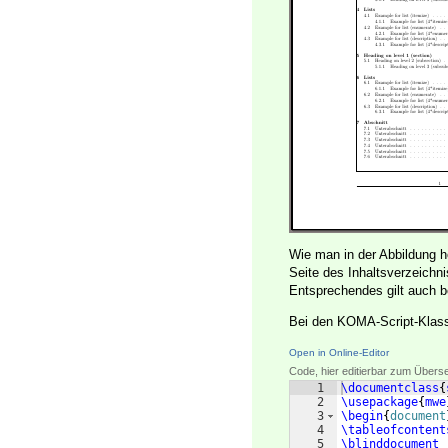
Wie man in der Abbildung ho
Seite des Inhaltsverzeichn
Entsprechendes gilt auch 
Bei den KOMA-Script-Klasse
Open in Online-Editor
Code, hier editierbar zum Übers
1
\documentclass
{
2
\usepackage
{
mwe
3
\begin
{
document
4
\tableofcontent
5
\blinddocument