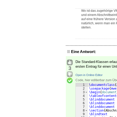
Wo ist das zugehörige V
und einem Abschnittseint
auf eine frühere Version 
natürlich, wenn man ein P
stellen.
Eine Antwort:
Die Standard-Klassen erla
ersten Eintrag für einen Unt
3
Open in Online-Editor
Code, hier editierbar zum Üb
1
\documentclass
{
2
\usepackage
{
mwe
3
\begin
{
document
4
\tableofcontent
5
\blinddocument
6
\blinddocument
7
\blinddocument
8
\section
{
Abschn
9
\blindtext