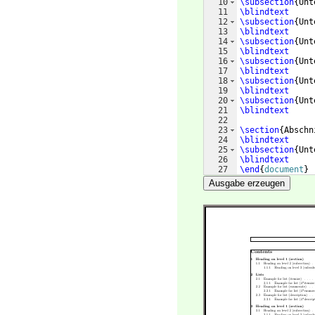
10
\subsection
{
Unt
11
\blindtext
12
\subsection
{
Unt
13
\blindtext
14
\subsection
{
Unt
15
\blindtext
16
\subsection
{
Unt
17
\blindtext
18
\subsection
{
Unt
19
\blindtext
20
\subsection
{
Unt
21
\blindtext
22
23
\section
{
Abschn
24
\blindtext
25
\subsection
{
Unt
26
\blindtext
27
\end
{
document
}
Ausgabe erzeugen