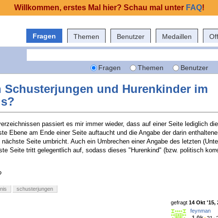
Willkommen, erstes Mal hier? Schau mal unter
FAQ
!
Fragen
Themen
Benutzer
Medaillen
Of
Fragen
Themen
Benutzer
h Schusterjungen und Hurenkinder im
is?
erzeichnissen passiert es mir immer wieder, dass auf einer Seite lediglich die
ste Ebene am Ende einer Seite auftaucht und die Angabe der darin enthaltene
e nächste Seite umbricht. Auch ein Umbrechen einer Angabe des letzten (Unte
ste Seite tritt gelegentlich auf, sodass dieses "Hurenkind" (bzw. politisch kor
?
nis
schusterjungen
gefragt
14 Okt '15,
feynman