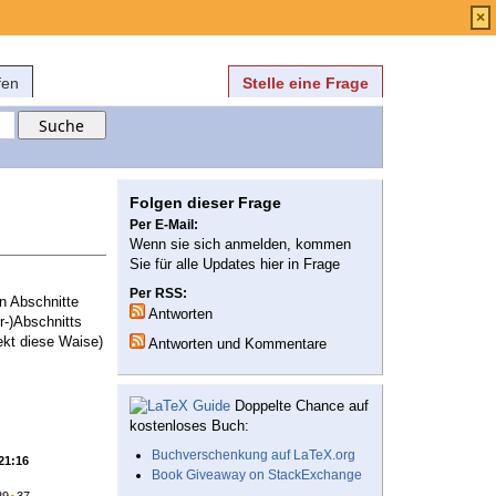
Anmelden
über
FAQ
×
fen
Stelle eine Frage
Folgen dieser Frage
Per E-Mail:
Wenn sie sich anmelden, kommen
Sie für alle Updates hier in Frage
Per RSS:
n Abschnitte
Antworten
r-)Abschnitts
rekt diese Waise)
Antworten und Kommentare
Doppelte Chance auf
kostenloses Buch:
Buchverschenkung auf LaTeX.org
 21:16
Book Giveaway on StackExchange