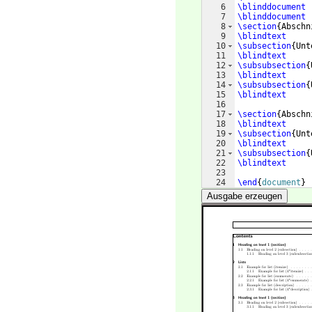
6
\blinddocument
7
\blinddocument
8
\section
{
Abschn
9
\blindtext
10
\subsection
{
Unt
11
\blindtext
12
\subsubsection
{
13
\blindtext
14
\subsubsection
{
15
\blindtext
16
17
\section
{
Abschn
18
\blindtext
19
\subsection
{
Unt
20
\blindtext
21
\subsubsection
{
22
\blindtext
23
24
\end
{
document
}
Ausgabe erzeugen