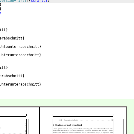
version=first
]
{
scrartcl
}
}
}
s
itt
}
erabschnitt
}
Unteunterrabschnitt
}
Unterunterabschnitt
}
itt
}
erabschnitt
}
Unterunterabschnitt
}