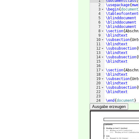
1
\documentclass
[
2
\usepackage
{
mwe
3
\begin
{
document
4
\tableofcontent
5
\blinddocument
6
\blinddocument
7
\blinddocument
8
\section
{
Abschn
9
\blindtext
10
\subsection
{
Unt
11
\blindtext
12
\subsubsection
{
13
\blindtext
14
\subsubsection
{
15
\blindtext
16
17
\section
{
Abschn
18
\blindtext
19
\subsection
{
Unt
20
\blindtext
21
\subsubsection
{
22
\blindtext
23
24
\end
{
document
}
Ausgabe erzeugen