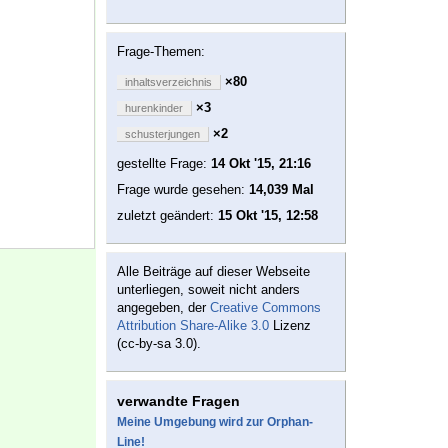
Frage-Themen:
×80
inhaltsverzeichnis
×3
hurenkinder
×2
schusterjungen
gestellte Frage:
14 Okt '15, 21:16
Frage wurde gesehen:
14,039 Mal
zuletzt geändert:
15 Okt '15, 12:58
Alle Beiträge auf dieser Webseite
unterliegen, soweit nicht anders
angegeben, der
Creative Commons
Attribution Share-Alike 3.0
Lizenz
(cc-by-sa 3.0).
verwandte Fragen
Meine Umgebung wird zur Orphan-
Line!