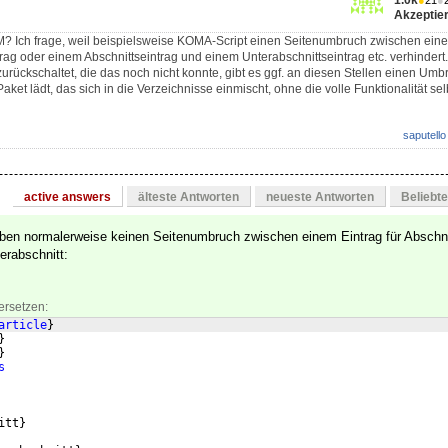
1.0k
●
21
●
Akzeptier
M? Ich frage, weil beispielsweise KOMA-Script einen Seitenumbruch zwischen eine
rag oder einem Abschnittseintrag und einem Unterabschnittseintrag etc. verhinder
zurückschaltet, die das noch nicht konnte, gibt es ggf. an diesen Stellen einen Um
aket lädt, das sich in die Verzeichnisse einmischt, ohne die volle Funktionalität sel
saputello
active answers
älteste Antworten
neueste Antworten
Beliebt
uben normalerweise keinen Seitenumbruch zwischen einem Eintrag für Abschn
erabschnitt:
ersetzen:
article
}
}
}
s
itt
}