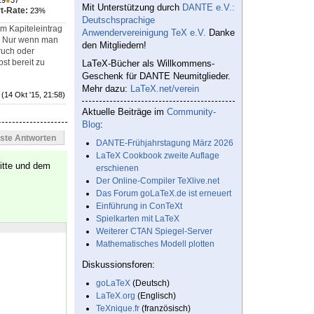
29
●
37
Mit Unterstützung durch
DANTE e.V.:
t-Rate:
23%
Deutschsprachige
m Kapiteleintrag
Anwendervereinigung TeX e.V.
Danke
t. Nur wenn man
den Mitgliedern!
bruch oder
bst bereit zu
LaTeX-Bücher als Willkommens-
Geschenk für DANTE Neumitglieder.
Mehr dazu:
LaTeX.net/verein
(14 Okt '15, 21:58)
Aktuelle Beiträge im
Community-
Blog
:
este Antworten
DANTE-Frühjahrstagung März 2026
LaTeX Cookbook zweite Auflage
itte und dem
erschienen
Der Online-Compiler TeXlive.net
Das Forum goLaTeX.de ist erneuert
Einführung in ConTeXt
Spielkarten mit LaTeX
Weiterer CTAN Spiegel-Server
Mathematisches Modell plotten
Diskussionsforen:
goLaTeX
(Deutsch)
LaTeX.org
(Englisch)
TeXnique.fr
(französisch)