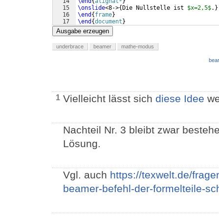
14
\end
{
alignat*
}
15
\onslide
<8->
{
Die Nullstelle ist 
$x=2,5$
.
}
16
\end
{
frame
}
17
\end
{
document
}
Ausgabe erzeugen
underbrace
beamer
mathe-modus
bear
Vielleicht lässt sich
diese Idee
wei
1
Nachteil Nr. 3 bleibt zwar beste
Lösung.
Vgl. auch
https://texwelt.de/frag
beamer-befehl-der-formelteile-sch