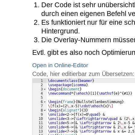
Der Code ist sehr unübersichtli
durch einen eigenen Befehl v
Es funktioniert nur für eine s
Hintergrund.
Die Overlay-Nummern müssen
Evtl. gibt es also noch Optimieru
Open in Online-Editor
Code, hier editierbar zum Übersetzen:
1
\documentclass
{
beamer
}
2
\usepackage
{
icomma
}
3
\begin
{
document
}
4
\newcommand
*
{
\ehoch
}
[
1
]
{
\mathsf
{
e
}
^
{
#1
}}
5
6
\begin
{
frame
}
{
Nullstellenbestimmung
}
7
\[
f
(
x
)
=
(
2
\,
x-5
)
\cdot\ehoch
{
x
}
\]
8
\begin
{
alignat*
}
{
3
}
9
\onslide
<2->
{
f
(
x
)
=0
\quad
}
 & 
10
\onslide
<3->
{
\Leftrightarrow\quad
 & 
(
2
\,
x
11
\onslide
<5->
{
& 
\Leftrightarrow
 & 2
\,
x-5 &
12
\onslide
<6->
{
& 
\Leftrightarrow
 & 2
\,
x &= 
13
\onslide
<7->
{
& 
\Leftrightarrow
 & x &= 2,5