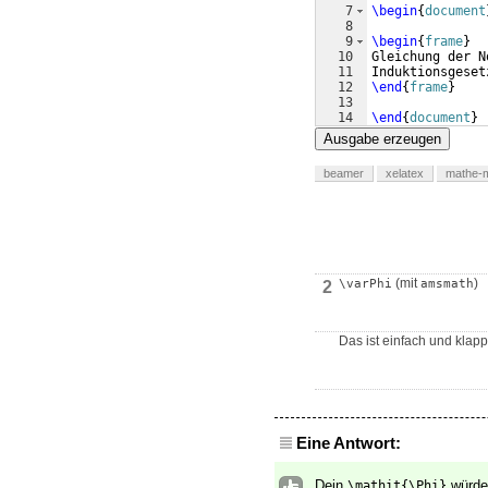
7
\begin
{
document
8
9
\begin
{
frame
}
10
Gleichung der N
11
Induktionsgeset
12
\end
{
frame
}
13
14
\end
{
document
}
Ausgabe erzeugen
beamer
xelatex
mathe-
(mit
)
\varPhi
amsmath
2
Das ist einfach und klapp
Eine Antwort:
Dein
würde 
\mathit{\Phi}