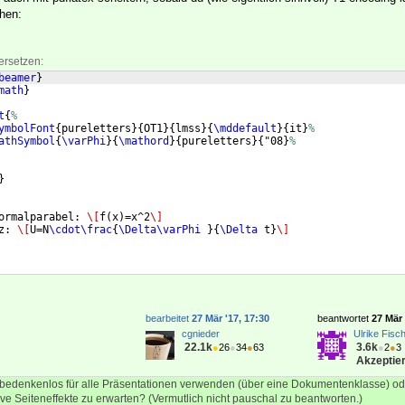
hen:
ersetzen:
beamer
}
math
}
t
{
%
ymbolFont
{
pureletters
}
{
OT1
}
{
lmss
}
{
\mddefault
}
{
it
}
%
athSymbol
{
\varPhi
}
{
\mathord
}
{
pureletters
}
{
"08
}
%
}
ormalparabel: 
\[
f
(
x
)
=x^2
\]
z: 
\[
U=N
\cdot\frac
{
\Delta\varPhi
}
{
\Delta
 t
}
\]
bearbeitet
27 Mär '17, 17:30
beantwortet
27 Mär 
cgnieder
Ulrike Fisc
22.1k
3.6k
●
26
●
34
●
63
●
2
●
3
Akzeptier
edenkenlos für alle Präsentationen verwenden (über eine Dokumentenklasse) ode
ve Seiteneffekte zu erwarten? (Vermutlich nicht pauschal zu beantworten.)