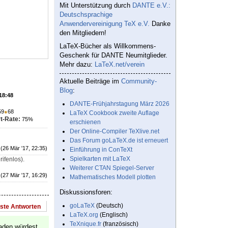
Mit Unterstützung durch
DANTE e.V.:
Deutschsprachige
Anwendervereinigung TeX e.V.
Danke
den Mitgliedern!
LaTeX-Bücher als Willkommens-
Geschenk für DANTE Neumitglieder.
Mehr dazu:
LaTeX.net/verein
Aktuelle Beiträge im
Community-
Blog
:
 18:48
DANTE-Frühjahrstagung März 2026
59
●
68
LaTeX Cookbook zweite Auflage
t-Rate:
75%
erschienen
Der Online-Compiler TeXlive.net
Das Forum goLaTeX.de ist erneuert
(26 Mär '17, 22:35)
Einführung in ConTeXt
Spielkarten mit LaTeX
rifenlos).
Weiterer CTAN Spiegel-Server
(27 Mär '17, 16:29)
Mathematisches Modell plotten
Diskussionsforen:
goLaTeX
(Deutsch)
este Antworten
LaTeX.org
(Englisch)
TeXnique.fr
(französisch)
laden würdest.