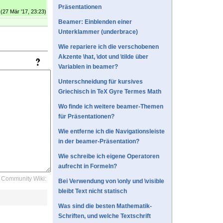
Präsentationen
(27 Mär '17, 23:23)
Beamer: Einblenden einer
Unterklammer (underbrace)
Wie repariere ich die verschobenen
Akzente \hat, \dot und \tilde über
Variablen in beamer?
Unterschneidung für kursives
Griechisch in TeX Gyre Termes Math
Wo finde ich weitere beamer-Themen
für Präsentationen?
Wie entferne ich die Navigationsleiste
in der beamer-Präsentation?
Wie schreibe ich eigene Operatoren
aufrecht in Formeln?
Community Wiki:
Bei Verwendung von \only und \visible
bleibt Text nicht statisch
Was sind die besten Mathematik-
Schriften, und welche Textschrift