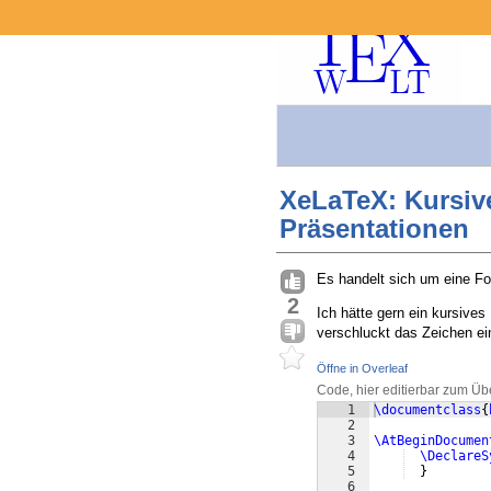
XeLaTeX: Kursiv
Präsentationen
Es handelt sich um eine F
2
Ich hätte gern ein kursives
verschluckt das Zeichen ei
Öffne in Overleaf
Code, hier editierbar zum Üb
1
\documentclass
{
2
3
\AtBeginDocumen
4
\DeclareS
5
}
6