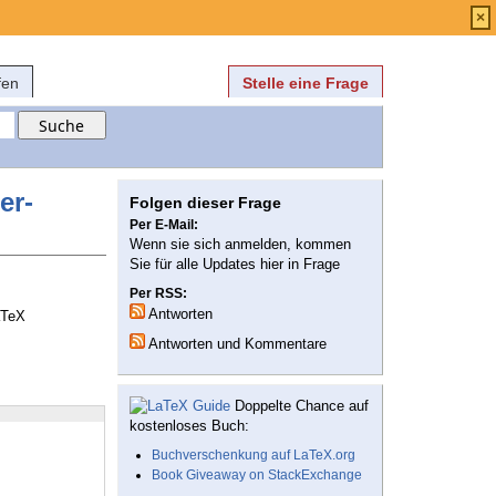
Anmelden
über
FAQ
×
fen
Stelle eine Frage
er-
Folgen dieser Frage
Per E-Mail:
Wenn sie sich anmelden, kommen
Sie für alle Updates hier in Frage
Per RSS:
Antworten
aTeX
Antworten und Kommentare
Doppelte Chance auf
kostenloses Buch:
Buchverschenkung auf LaTeX.org
Book Giveaway on StackExchange