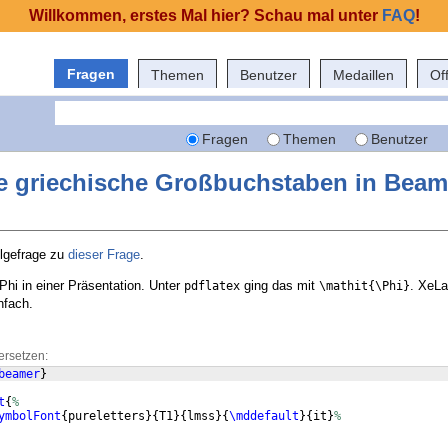
Willkommen, erstes Mal hier? Schau mal unter
FAQ
!
Fragen
Themen
Benutzer
Medaillen
Of
Fragen
Themen
Benutzer
e griechische Großbuchstaben in Beam
olgefrage zu
dieser Frage
.
 Phi in einer Präsentation. Unter
ging das mit
. XeL
pdflatex
\mathit{\Phi}
nfach.
ersetzen:
beamer
}
t
{
%
ymbolFont
{
pureletters
}
{
T1
}
{
lmss
}
{
\mddefault
}
{
it
}
%