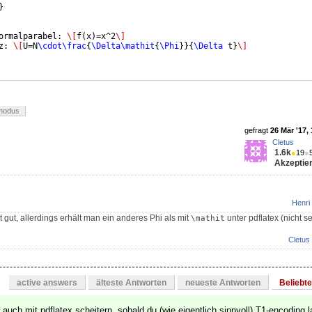
}
ormalparabel: 
\[
f
(
x
)
=x^2
\]
z: 
\[
U=N
\cdot\frac
{
\Delta\mathit
{
\Phi
}}
{
\Delta
 t
}
\]
modus
gefragt
26 Mär '17,
Cletus
1.6k
●
19
●
Akzeptier
Henri
t gut, allerdings erhält man ein anderes Phi als mit
unter pdflatex (nicht se
\mathit
Cletus
active answers
älteste Antworten
neueste Antworten
Beliebt
auch mit pdflatex scheitern, sobald du (wie eigentlich sinnvoll) T1-encoding 