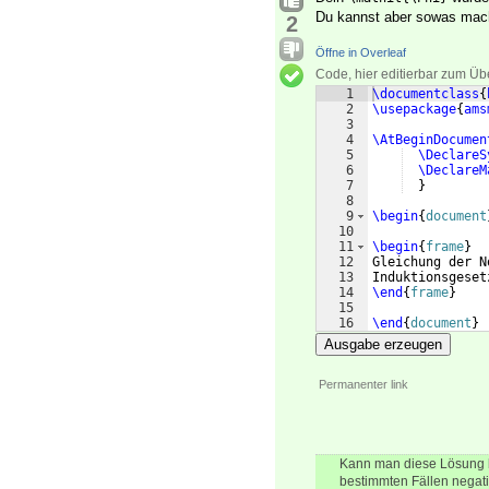
Du kannst aber sowas mac
2
Öffne in Overleaf
Code, hier editierbar zum Üb
1
\documentclass
{
2
\usepackage
{
ams
3
4
\AtBeginDocumen
5
\DeclareS
6
\DeclareM
7
}
8
9
\begin
{
document
10
11
\begin
{
frame
}
12
Gleichung der N
13
Induktionsgeset
14
\end
{
frame
}
15
16
\end
{
document
}
Ausgabe erzeugen
Permanenter link
Kann man diese Lösung b
bestimmten Fällen negati