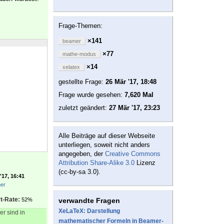
Frage-Themen:
×141
beamer
×77
mathe-modus
×14
xelatex
gestellte Frage:
26 Mär '17, 18:48
Frage wurde gesehen:
7,620 Mal
zuletzt geändert:
27 Mär '17, 23:23
Alle Beiträge auf dieser Webseite
unterliegen, soweit nicht anders
angegeben, der
Creative Commons
Attribution Share-Alike 3.0
Lizenz
(cc-by-sa 3.0).
'17, 16:41
her
t-Rate:
52%
verwandte Fragen
XeLaTeX: Darstellung
r sind in
mathematischer Formeln in Beamer-