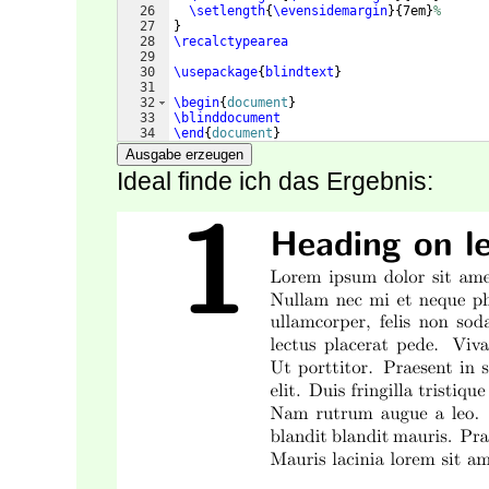
26
\setlength
{
\evensidemargin
}
{
7em
}
%
27
}
28
\recalctypearea
29
30
\usepackage
{
blindtext
}
31
32
\begin
{
document
}
33
\blinddocument
34
\end
{
document
}
Ausgabe erzeugen
Ideal finde ich das Ergebnis: