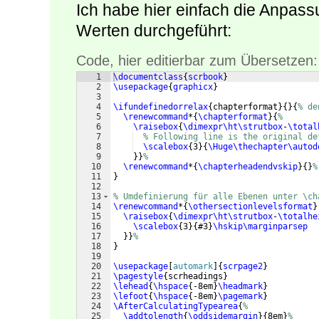
Ich habe hier einfach die Anpass
Werten durchgeführt:
Code, hier editierbar zum Übersetzen:
1
\documentclass
{
scrbook
}
2
\usepackage
{
graphicx
}
3
4
\ifundefinedorrelax
{
chapterformat
}
{
}
{
% de
5
\renewcommand
*
{
\chapterformat
}
{
%
6
\raisebox
{
\dimexpr\ht\strutbox
-
\total
7
% Following line is the original de
8
\scalebox
{
3
}
{
\Huge\thechapter\autod
9
}}
%
10
\renewcommand
*
{
\chapterheadendvskip
}
{
}
%
11
}
12
13
% Umdefinierung für alle Ebenen unter \ch
14
\renewcommand
*
{
\othersectionlevelsformat
}
15
\raisebox
{
\dimexpr\ht\strutbox
-
\totalhe
16
\scalebox
{
3
}
{
#3
}
\hskip\marginparsep
17
}}
%
18
}
19
20
\usepackage
[
automark
]
{
scrpage2
}
21
\pagestyle
{
scrheadings
}
22
\lehead
{
\hspace
{
-8em
}
\headmark
}
23
\lefoot
{
\hspace
{
-8em
}
\pagemark
}
24
\AfterCalculatingTypearea
{
%
25
\addtolength
{
\oddsidemargin
}
{
8em
}
%