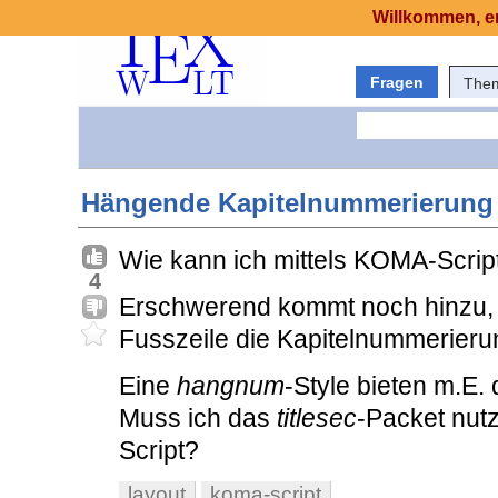
Willkommen, er
Fragen
The
Hängende Kapitelnummerierung 
Wie kann ich mittels KOMA-Script
4
Erschwerend kommt noch hinzu, 
Fusszeile die Kapitelnummerieru
Eine
hangnum
-Style bieten m.E.
Muss ich das
titlesec
-Packet nut
Script?
layout
koma-script