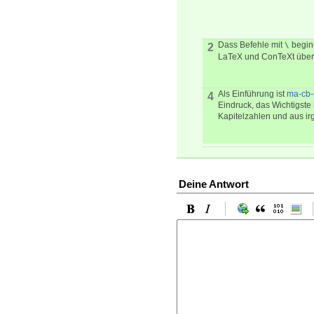
Dass Befehle mit
beginn
\
2
LaTeX und ConTeXt übe
Als Einführung ist
ma-cb-
4
Eindruck, das Wichtigste
Kapitelzahlen und aus i
Deine Antwort