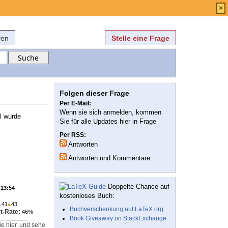
Anmelden
über
FAQ
×
fen
Stelle eine Frage
Folgen dieser Frage
Per E-Mail:
Wenn sie sich anmelden, kommen
l wurde
Sie für alle Updates hier in Frage
Per RSS:
Antworten
Antworten und Kommentare
Doppelte Chance auf
 13:54
kostenloses Buch:
●
41
●
43
Buchverschenkung auf LaTeX.org
t-Rate:
46%
Book Giveaway on StackExchange
e hier, und sehe