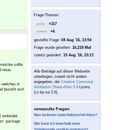
Frage-Themen:
×117
archiv
×6
context
gestellte Frage:
04 Aug '16, 13:54
Frage wurde gesehen:
16,218 Mal
zuletzt geändert:
15 Aug '16, 23:13
e
möchte sollte
d neue,
Alle Beiträge auf dieser Webseite
unterliegen, soweit nicht anders
angegeben, der
Creative Commons
«
welches in
Attribution Share-Alike 3.0
Lizenz
nd bezieht sich
(cc-by-sa 3.0).
verwandte Fragen
Was bedeutet underfull/overfull \hbox?
einbindet,
]
or package 
Wie kann ich innerhalb einer
Tabellenzelle vertikal zentrieren?