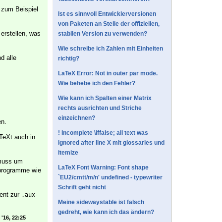
 zum Beispiel
Ist es sinnvoll Entwicklerversionen
von Paketen an Stelle der offiziellen,
erstellen, was
stabilen Version zu verwenden?
Wie schreibe ich Zahlen mit Einheiten
d alle
richtig?
LaTeX Error: Not in outer par mode.
Wie behebe ich den Fehler?
Wie kann ich Spalten einer Matrix
rechts ausrichten und Striche
einzeichnen?
en.
! Incomplete \iffalse; all text was
TeXt auch in
ignored after line X mit glossaries und
itemize
 muss um
LaTeX Font Warning: Font shape
rogramme wie
`EU2/cmtt/m/n' undefined - typewriter
Schrift geht nicht
lent zur
-
.aux
Meine sidewaystable ist falsch
gedreht, wie kann ich das ändern?
'16, 22:25