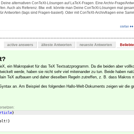
e Deine alternativen ConTeXt-Lösungen auf LaTeX-Fragen. Eine Archiv-Frage/Antw
fen. Auch als Referenz. Btw. evtl. könnte man Deine ConTeXt-Lösungen mal gesam
s für Antworten (tags sind Fragen-basiert). Oder mit ConTeXt-Archivfragen eine Sam
stefan ♦♦
active answers
älteste Antworten
neueste Antworten
Beliebt
t?
TeX, ein Makropaket für das TeX Textsatzprogramm. Da die beiden aber vol
ickelt werde, haben sie nicht sehr viel miteinander zu tun. Beide haben natü
ain TeX aufbauen und daher dieselben Regeln zutreffen, z. B. dass Makros 
r Syntax an. Am Beispiel des folgenden Hallo-Welt-Dokuments zeigen wir die g
ersetzen:
rticle
}
elt!
}