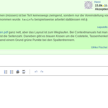
Henri
15.8k
●
15
Akzeptier
en (müssen) ist bei TeX keineswegs zwingend, sondern nur die Voreinstellung von
rnommen wurde.
beispielsweise arbeitet stattdessen mit
.
texinfo
@
saputello
en.pdf
ganz nett, aber das Layout ist zum Weglaufen. Bei Contextmanuals hat ma
 ist die Seitenzahl. Daneben gibt es blauen Kissen um die Codeteile, Tassenhenke
rgend einem Grund grüne Punkte bei den Spaltentrennern.
Ulrike Fischer