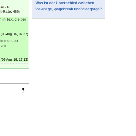
Was ist der Unterschied zwischen
●
41
●
43
\newpage, \pagebreak und \clearpage?
t-Rate:
46%
 iniTeX, die bei
(05 Aug '16, 07:37)
n immer den
l um
(05 Aug '16, 17:13)