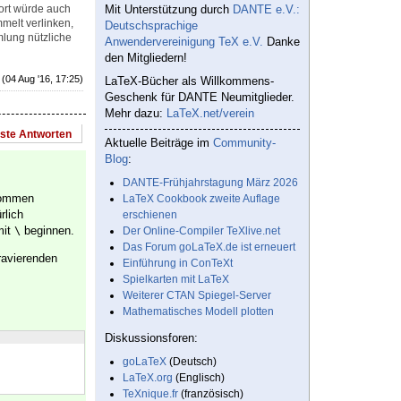
ort würde auch
Mit Unterstützung durch
DANTE e.V.:
melt verlinken,
Deutschsprachige
mlung nützliche
Anwendervereinigung TeX e.V.
Danke
den Mitgliedern!
(04 Aug '16, 17:25)
LaTeX-Bücher als Willkommens-
Geschenk für DANTE Neumitglieder.
Mehr dazu:
LaTeX.net/verein
este Antworten
Aktuelle Beiträge im
Community-
Blog
:
DANTE-Frühjahrstagung März 2026
lkommen
LaTeX Cookbook zweite Auflage
rlich
erschienen
mit
beginnen.
\
Der Online-Compiler TeXlive.net
Das Forum goLaTeX.de ist erneuert
ravierenden
Einführung in ConTeXt
Spielkarten mit LaTeX
Weiterer CTAN Spiegel-Server
Mathematisches Modell plotten
Diskussionsforen:
goLaTeX
(Deutsch)
LaTeX.org
(Englisch)
TeXnique.fr
(französisch)