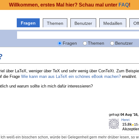
Willkommen, erstes Mal hier? Schau mal unter
FAQ
!
Fragen
Themen
Benutzer
Medaillen
Of
Fragen
Themen
Benutzer
?
 viel über LaTeX, weniger über TeX und sehr wenig über ConTeXt. Zum Beispie
uf die Frage
Wie kann man aus LaTeX ein schönes eBook machen?
erwähnt.
lich und warum sollte ich mich dafür interessieren?
gefragt
04 Aug '16,
Henri
15.8k
●
15
Akzeptier
 Ich weiß ein bisschen schon, würde bei Gelegenheit gern mehr drüber lesen, so wi