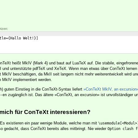
etzen:
tle=
{
Hallo Welt!
}]
onTeXt heißt MkIV (Mark 4) und baut auf LuaTeX auf. Die stabile, eingefroren
II und unterstützte pdfTeX und XeTeX. Wenn man etwas über ConTeXt lernen 
t MkIV beschäftigen, da MkII seit langem nicht mehr weiterentwickelt wird un
in MkIV implementiert werden.
) guten Einstieg in die ConTeXt-Syntax liefert
»ConTeXt MkIV, an excursion
zugänglich ist. Das ältere »ConTeXt, an excursion« ist unvollständiger u
b-en
 mich für ConTeXt interessieren?
 Es existieren ein paar wenige Module, welche man mit
\usemodule[<Modul>
 so gedacht, dass ConTeXt bereits alles mitbringt. Nie wieder
Option clash f