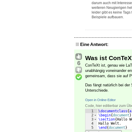
darum auch mit Interess
weiteren Neugierigen hel
leider gibt es keine Tag
Beispiele aufbauen.
Eine Antwort:
Was ist ConTeX
6
ConTeXt ist, genau wie La
unabhängig voneinander entw
gemeinsam, dass sie auf Pl
Das fängt natürlich bei de
Unterschiede.
Open in Online-Editor
Code, hier editierbar zum Üb
1
\documentclass
{
a
2
\begin
{
document
}
3
\section
{
Hallo W
4
Hallo Welt.
5
\end
{
document
}