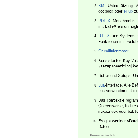
XML
-Unterstützung. 
docbook oder
ePub
zu
PDF-X
. Manchmal ist
mit LaTeX als unmöglic
UTF-8
- und Systemsch
Funktionen mit, welch
Grundlinienraster
.
Konsistentes Key-Value
\setupsomething[ke
Buffer und Setups. U
Lua
-Interface. Alle Be
Lua verwenden mit
co
Das
-Program
context
Querverweise, Indizes
oder
makeindex
bibt
Es gibt weniger »Date
Datei).
Permanenter link