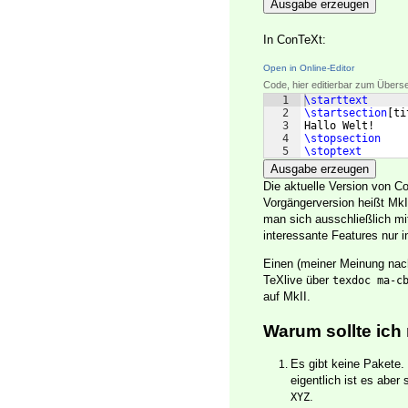
Ausgabe erzeugen
In ConTeXt:
Open in Online-Editor
Code, hier editierbar zum Übers
1
\starttext
2
\startsection
[
ti
3
Hallo Welt!
4
\stopsection
5
\stoptext
Ausgabe erzeugen
Die aktuelle Version von C
Vorgängerversion heißt Mk
man sich ausschließlich mi
interessante Features nur 
Einen (meiner Meinung nach
TeXlive über
texdoc ma-c
auf MkII.
Warum sollte ich
Es gibt keine Pakete.
eigentlich ist es aber
.
XYZ