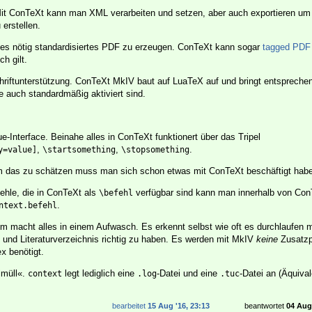
Mit ConTeXt kann man XML verarbeiten und setzen, aber auch exportieren um
 erstellen.
 es nötig standardisiertes PDF zu erzeugen. ConTeXt kann sogar
tagged PDF
h gilt.
riftunterstützung. ConTeXt MkIV baut auf LuaTeX auf und bringt entsprechen
e auch standardmäßig aktiviert sind.
-Interface. Beinahe alles in ConTeXt funktionert über das Tripel
,
,
.
y=value]
\startsomething
\stopsomething
m das zu schätzen muss man sich schon etwas mit ConTeXt beschäftigt hab
fehle, die in ConTeXt als
verfügbar sind kann man innerhalb von Con
\befehl
.
ntext.befehl
m macht alles in einem Aufwasch. Es erkennt selbst wie oft es durchlaufen
 und Literaturverzeichnis richtig zu haben. Es werden mit MkIV
keine
Zusatzp
benötigt.
ex
imüll«.
legt lediglich eine
-Datei und eine
-Datei an (Äquiva
context
.log
.tuc
bearbeitet
15 Aug '16, 23:13
beantwortet
04 Aug 