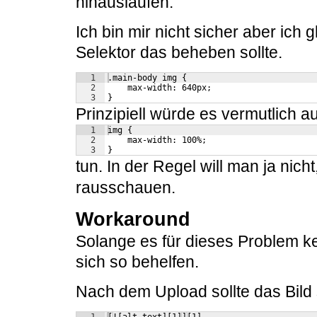
hinauslaufen.
Ich bin mir nicht sicher aber ich
Selektor das beheben sollte.
1
.main-body img {
2
    max-width: 640px;
3
}
Prinzipiell würde es vermutlich 
1
img {
2
    max-width: 100%;
3
}
tun. In der Regel will man ja nich
rausschauen.
Workaround
Solange es für dieses Problem kei
sich so behelfen.
Nach dem Upload sollte das Bild