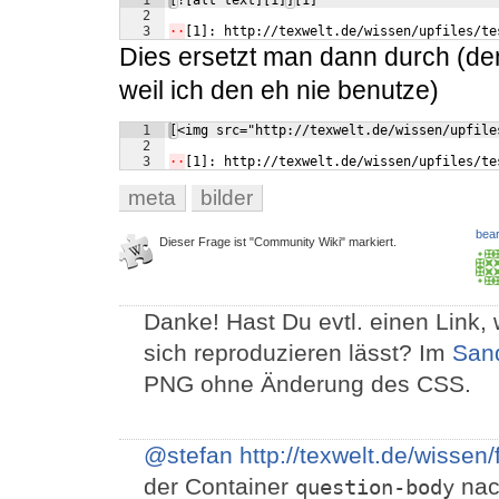
1
[![alt text][1]][1]
2
3
··
[1]: http://texwelt.de/wissen/upfiles/te
Dies ersetzt man dann durch (d
weil ich den eh nie benutze)
1
[<img src="http://texwelt.de/wissen/upfile
2
3
··
[1]: http://texwelt.de/wissen/upfiles/te
meta
bilder
bear
Dieser Frage ist "Community Wiki" markiert.
Danke! Hast Du evtl. einen Link,
sich reproduzieren lässt? Im
San
PNG ohne Änderung des CSS.
@stefan
http://texwelt.de/wissen
der Container
nac
question-body