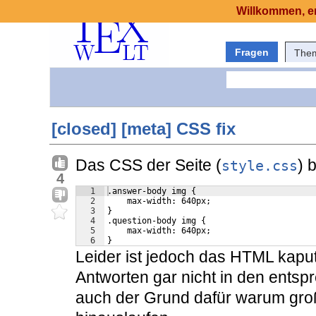
Willkommen, er
Fragen
The
[closed] [meta] CSS fix
Das CSS der Seite (
) 
style.css
4
1
.answer-body img {
2
    max-width: 640px;
3
}
4
.question-body img {
5
    max-width: 640px;
6
}
Leider ist jedoch das HTML kapu
Antworten gar nicht in den entsp
auch der Grund dafür warum gro