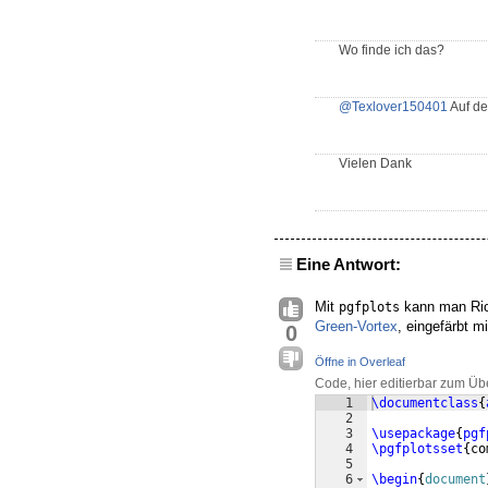
Wo finde ich das?
@Texlover150401
Auf de
Vielen Dank
Eine Antwort:
Mit
kann man Ric
pgfplots
Green-Vortex
, eingefärbt m
0
Öffne in Overleaf
Code, hier editierbar zum Üb
1
\documentclass
{
2
3
\usepackage
{
pgf
4
\pgfplotsset
{
co
5
6
\begin
{
document