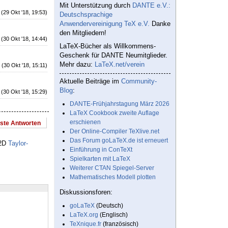
Mit Unterstützung durch
DANTE e.V.:
(29 Okt '18, 19:53)
Deutschsprachige
Anwendervereinigung TeX e.V.
Danke
den Mitgliedern!
(30 Okt '18, 14:44)
LaTeX-Bücher als Willkommens-
Geschenk für DANTE Neumitglieder.
Mehr dazu:
LaTeX.net/verein
(30 Okt '18, 15:11)
Aktuelle Beiträge im
Community-
Blog
:
(30 Okt '18, 15:29)
DANTE-Frühjahrstagung März 2026
LaTeX Cookbook zweite Auflage
erschienen
este Antworten
Der Online-Compiler TeXlive.net
Das Forum goLaTeX.de ist erneuert
 2D
Taylor-
Einführung in ConTeXt
Spielkarten mit LaTeX
Weiterer CTAN Spiegel-Server
Mathematisches Modell plotten
Diskussionsforen:
goLaTeX
(Deutsch)
LaTeX.org
(Englisch)
TeXnique.fr
(französisch)