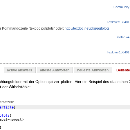
Community
Texlover150401
r Kommandozeile "texdoc pgfplots" oder:
http://texdoc.net/pkg/pgfplots
stefan ♦♦
Texlover150401
active answers
älteste Antworten
neueste Antworten
Beliebt
htungsfelder mit der Option
plotten. Hier ein Beispiel des statischen
quiver
it der Wirbelstärke:
ersetzen:
article
}
plots
}
mpat=newest
}
}