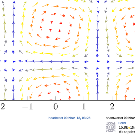
bearbeitet
09 Nov '18, 03:28
beantwortet
09 Nov 
Henri
15.8k
●
15
Akzeptier