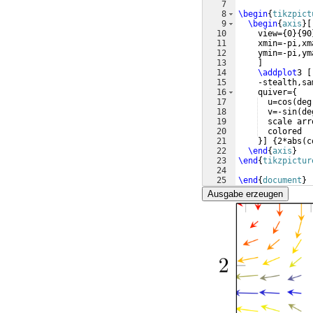
7
8
\begin
{
tikzpict
9
\begin
{
axis
}
[
10
    view=
{
0
}
{
90
11
    xmin=-pi,xm
12
    ymin=-pi,ym
13
]
14
\addplot
3 
[
15
    -stealth,sa
16
    quiver=
{
17
  u=cos
(
deg
18
  v=-sin
(
de
19
  scale arr
20
  colored
21
}]
{
2*abs
(
c
22
\end
{
axis
}
23
\end
{
tikzpictur
24
25
\end
{
document
}
Ausgabe erzeugen