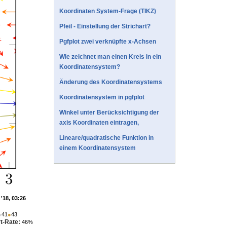
Koordinaten System-Frage (TIKZ)
Pfeil - Einstellung der Strichart?
Pgfplot zwei verknüpfte x-Achsen
Wie zeichnet man einen Kreis in ein
Koordinatensystem?
Änderung des Koordinatensystems
Koordinatensystem in pgfplot
Winkel unter Berücksichtigung der
axis Koordinaten eintragen,
Lineare/quadratische Funktion in
einem Koordinatensystem
'18, 03:26
●
41
●
43
t-Rate:
46%