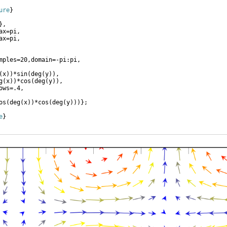
ure
}
}
,
ax=pi,
ax=pi,
mples=20,domain=-pi:pi,
(
x
))
*sin
(
deg
(
y
))
,
g
(
x
))
*cos
(
deg
(
y
))
,
ows=.4,
os
(
deg
(
x
))
*cos
(
deg
(
y
)))}
;
e
}