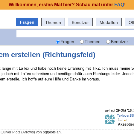
Willkommen, erstes Mal hier? Schau mal unter
FAQ
!
Fragen
Themen
Benutzer
Medaillen
Of
Fragen
Themen
Benutzer
m erstellen (Richtungsfeld)
cht lange mit LaTex und habe noch keine Erfahrung mit TikZ. Ich muss meine S
n jedoch mit LaTex schreiben und benötige dafür auch Richtungsfelder. Jedoch
em erstelle. Ich hoffe auf eure Hilfe und Danke im voraus.
gefragt
29 Okt '18,
Texlover15
1
●
1
●
1
Akzeptier
 Quiver Plots (Arrows) von pgfplots an.