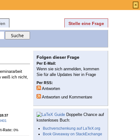
Anmelden
über
FAQ
×
fen
Stelle eine Frage
Folgen dieser Frage
Per E-Mail:
Wenn sie sich anmelden, kommen
eminararbeit
Sie für alle Updates hier in Frage
 weiß ich nicht,
Per RSS:
Antworten
Antworten und Kommentare
Doppelte Chance auf
 18:37
kostenloses Buch:
0401
Buchverschenkung auf LaTeX.org
t-Rate:
0%
Book Giveaway on StackExchange