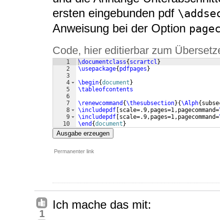
ersten eingebunden pdf
\addse
Anweisung bei der Option
page
Code, hier editierbar zum Übersetz
1
\documentclass
{
scrartcl
}
2
\usepackage
{
pdfpages
}
3
4
\begin
{
document
}
5
\tableofcontents
6
7
\renewcommand
{
\thesubsection
}
{
\Alph
{
subse
8
\includepdf
[
scale=.9,pages=1,pagecommand=
9
\includepdf
[
scale=.9,pages=1,pagecommand=
10
\end
{
document
}
Ausgabe erzeugen
Permanenter link
Ich mache das mit:
1