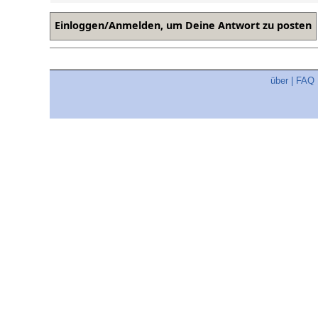
über
|
FAQ