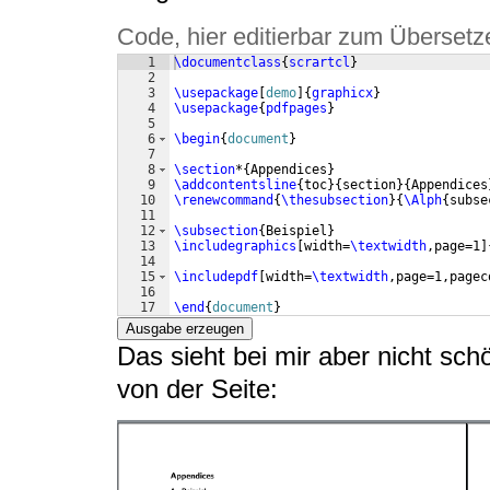
Code, hier editierbar zum Übersetz
1
\documentclass
{
scrartcl
}
2
3
\usepackage
[
demo
]
{
graphicx
}
4
\usepackage
{
pdfpages
}
5
6
\begin
{
document
}
7
8
\section
*
{
Appendices
}
9
\addcontentsline
{
toc
}
{
section
}
{
Appendices
10
\renewcommand
{
\thesubsection
}
{
\Alph
{
subse
11
12
\subsection
{
Beispiel
}
13
\includegraphics
[
width=
\textwidth
,page=1
]
14
15
\includepdf
[
width=
\textwidth
,page=1,pagec
16
17
\end
{
document
}
Ausgabe erzeugen
Das sieht bei mir aber nicht sch
von der Seite: