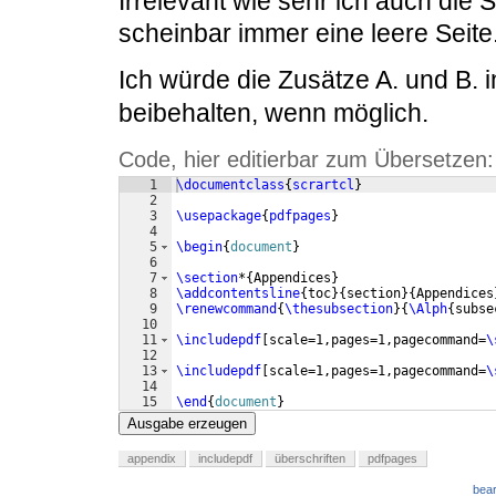
Irrelevant wie sehr ich auch die 
scheinbar immer eine leere Seite
Ich würde die Zusätze A. und B. 
beibehalten, wenn möglich.
Code, hier editierbar zum Übersetzen:
1
\documentclass
{
scrartcl
}
2
3
\usepackage
{
pdfpages
}
4
5
\begin
{
document
}
6
7
\section
*
{
Appendices
}
8
\addcontentsline
{
toc
}
{
section
}
{
Appendices
9
\renewcommand
{
\thesubsection
}
{
\Alph
{
subse
10
11
\includepdf
[
scale=1,pages=1,pagecommand=
\
12
13
\includepdf
[
scale=1,pages=1,pagecommand=
\
14
15
\end
{
document
}
Ausgabe erzeugen
appendix
includepdf
überschriften
pdfpages
bear