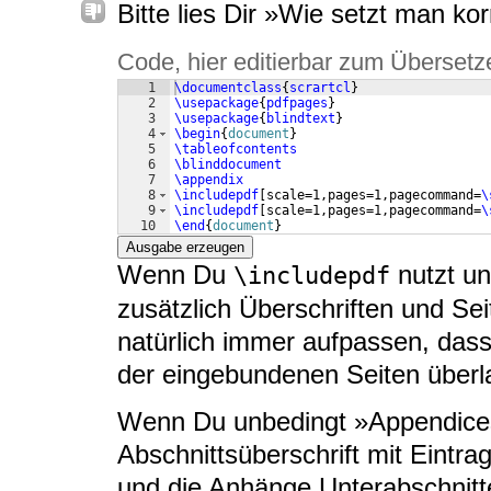
Bitte lies Dir »Wie setzt man k
Code, hier editierbar zum Übersetz
1
\documentclass
{
scrartcl
}
2
\usepackage
{
pdfpages
}
3
\usepackage
{
blindtext
}
4
\begin
{
document
}
5
\tableofcontents
6
\blinddocument
7
\appendix
8
\includepdf
[
scale=1,pages=1,pagecommand=
\
9
\includepdf
[
scale=1,pages=1,pagecommand=
\
10
\end
{
document
}
Ausgabe erzeugen
Wenn Du
nutzt un
\includepdf
zusätzlich Überschriften und S
natürlich immer aufpassen, dass 
der eingebundenen Seiten überl
Wenn Du unbedingt »Appendices
Abschnittsüberschrift mit Eintra
und die Anhänge Unterabschnitt