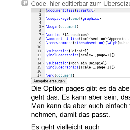
Code, hier editierbar zum Übersetz
1
\documentclass
{
scrartcl
}
2
3
\usepackage
[
demo
]
{
graphicx
}
4
5
\begin
{
document
}
6
7
\section
*
{
Appendices
}
8
\addcontentsline
{
toc
}
{
section
}
{
Appendices
9
\renewcommand
{
\thesubsection
}
{
\Alph
{
subse
10
11
\subsection
{
Beispiel
}
12
\includegraphics
[
scale=1,page=1
]
{
}
13
14
\subsection
{
Noch ein Beispiel
}
15
\includegraphics
[
scale=1,page=1
]
{
}
16
17
\end
{
document
}
Ausgabe erzeugen
Die Option pages gibt es da aber
geht das. Es kann aber sein, d
Man kann da aber auch einfach w
nehmen, damit das passt.
Es geht vielleicht auch