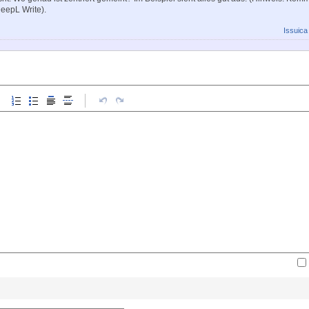
eepL Write).
Issuica