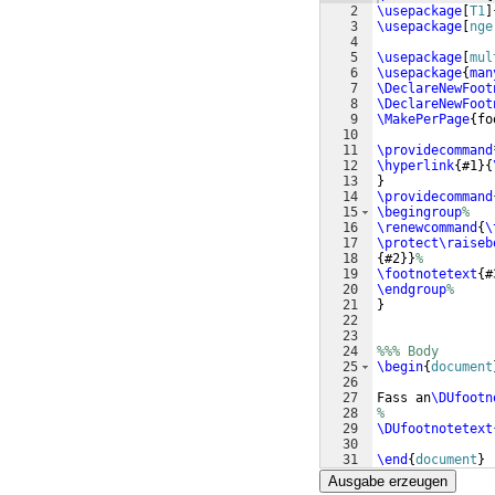
2
\usepackage
[
T1
]
3
\usepackage
[
nge
4
5
\usepackage
[
mul
6
\usepackage
{
man
7
\DeclareNewFoot
8
\DeclareNewFoot
9
\MakePerPage
{
fo
10
11
\providecommand
12
\hyperlink
{
#1
}
{
13
}
14
\providecommand
15
\begingroup
%
16
\renewcommand
{
\
17
\protect\raiseb
18
{
#2
}}
%
19
\footnotetext
{
#
20
\endgroup
%
21
}
22
23
24
%%% Body
25
\begin
{
document
26
27
Fass an
\DUfootn
28
%
29
\DUfootnotetext
30
31
\end
{
document
}
Ausgabe erzeugen