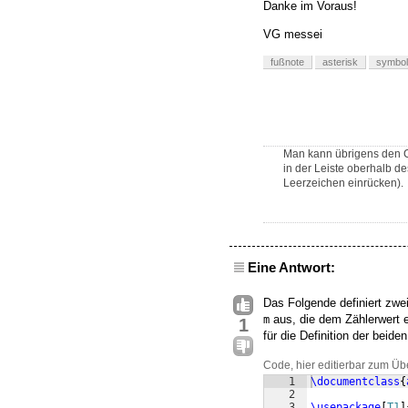
Danke im Voraus!
VG messei
fußnote
asterisk
symbo
Man kann übrigens den C
in der Leiste oberhalb d
Leerzeichen einrücken).
Eine Antwort:
Das Folgende definiert zwe
aus, die dem Zählerwert e
m
1
für die Definition der bei
Code, hier editierbar zum Üb
1
\documentclass
{
2
3
\usepackage
[
T1
]