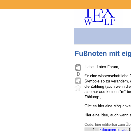
Fußnoten mit ei
Liebes Latex-Forum,
0
für eine wissenschaftliche 
Symbole so zu verändern, d
die Zählung (auch wenn di
also nur aus kleinen "m" be
Zählung:
,
,
...
Gibt es hier eine Möglichke
Hier eine Idee, auch wenn 
Code, hier editierbar zum Üb
1
\documentclass
{