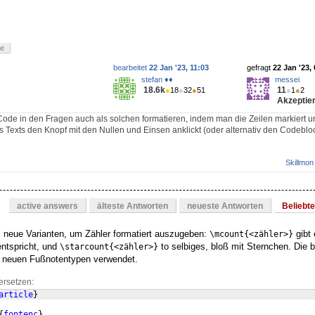
le
bearbeitet
22 Jan '23, 11:03
gefragt
22 Jan '23,
stefan ♦♦
messei
18.6k
11
●
18
●
32
●
51
●
1
●
2
Akzeptier
ode in den Fragen auch als solchen formatieren, indem man die Zeilen markiert 
es Texts den Knopf mit den Nullen und Einsen anklickt (oder alternativ den Codeblo
Skillmon
active answers
älteste Antworten
neueste Antworten
Beliebt
i neue Varianten, um Zähler formatiert auszugeben:
gibt 
\mcount{<zähler>}
ntspricht, und
to selbiges, bloß mit Sternchen. Die 
\starcount{<zähler>}
den neuen Fußnotentypen verwendet.
ersetzen:
article
}
{
fontenc
}