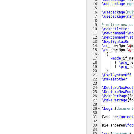
4
\usepackage
[
nge
5
6
\usepackage
[
mul
7
\usepackage
{
man
8
9
% define new co
10
\makeatletter
11
\newcommand
*
\mc
12
\newcommand
*
\st
13
\ExplSyntaxOn
14
\cs
_new:Npn 
\@
m
15
\cs
_new:Npn 
\@
s
16
{
17
\mode
_if_ma
18
{
\prg
_re
19
{
\prg
_re
20
}
21
\ExplSyntaxOff
22
\makeatother
23
24
\DeclareNewFoot
25
\DeclareNewFoot
26
\MakePerPage
{
fo
27
\MakePerPage
{
fo
28
29
\begin
{
document
30
31
Fass an
\footnot
32
33
Die anderen
\foo
34
35
\end
{
document
}