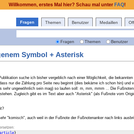
Willkommen, erstes Mal hier? Schau mal unter
FAQ
!
Fragen
Themen
Benutzer
Medaillen
Of
Fragen
Themen
Benutzer
genem Symbol + Asterisk
Publikation suche ich bisher vergeblich nach einer Möglichkeit, die bekannte
ass nur die Zählung pro Seite neu beginnt (dies bekäme ich schon hin) und v
es sehr ungewöhnlich sein mag) so laufen soll: m, mm, mmm ... Die Fußnote
stehen. Zugleich gibt es im Text aber auch "Asterisk" (als Fußnote vom Origin
it?
sehr "komisch", auch weil in der Fußnote der Fußnotenanker nach links ausbri
ersetzen:
article
}