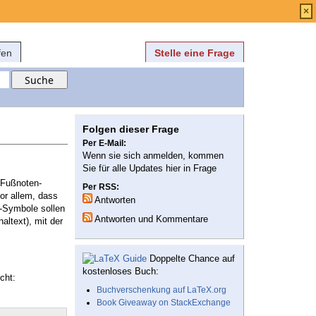
Anmelden
über
FAQ
×
fen
Stelle eine Frage
Folgen dieser Frage
Per E-Mail:
Wenn sie sich anmelden, kommen
Sie für alle Updates hier in Frage
n Fußnoten-
Per RSS:
or allem, dass
Antworten
n-Symbole sollen
Antworten und Kommentare
altext), mit der
Doppelte Chance auf
kostenloses Buch:
cht:
Buchverschenkung auf LaTeX.org
Book Giveaway on StackExchange