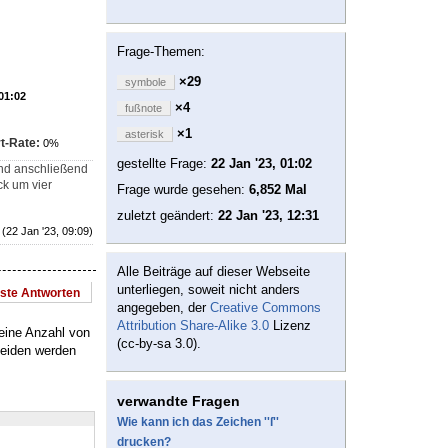
Frage-Themen:
×29
symbole
 01:02
×4
fußnote
×1
asterisk
t-Rate:
0%
gestellte Frage:
22 Jan '23, 01:02
und anschließend
ck um vier
Frage wurde gesehen:
6,852 Mal
zuletzt geändert:
22 Jan '23, 12:31
(22 Jan '23, 09:09)
Alle Beiträge auf dieser Webseite
unterliegen, soweit nicht anders
este Antworten
angegeben, der
Creative Commons
Attribution Share-Alike 3.0
Lizenz
eine Anzahl von
(cc-by-sa 3.0).
beiden werden
verwandte Fragen
Wie kann ich das Zeichen ''ſ''
drucken?