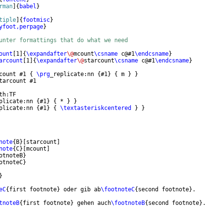
rman
]
{
babel
}
tiple
]
{
footmisc
}
yfoot,perpage
}
unter formattings that do what we need
ount
[
1
]
{
\expandafter
\@
mcount
\csname
 c@#1
\endcsname
}
arcount
[
1
]
{
\expandafter
\@
starcount
\csname
 c@#1
\endcsname
}
count #1 
{
\prg
_replicate:nn 
{
#1
}
{
 m 
}
}
tarcount #1
th:TF
plicate:nn 
{
#1
}
{
 * 
}
}
plicate:nn 
{
#1
}
{
\textasteriskcentered
}
}
note
{
B
}
[
starcount
]
note
{
C
}
[
mcount
]
otnoteB
}
otnoteC
}
}
eC
{
first footnote
}
 oder gib ab
\footnoteC
{
second footnote
}
.
tnoteB
{
first footnote
}
 gehen auch
\footnoteB
{
second footnote
}
.