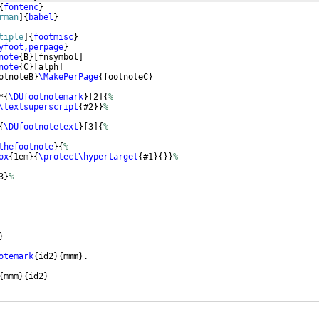
{
fontenc
}
rman
]
{
babel
}
tiple
]
{
footmisc
}
yfoot,perpage
}
note
{
B
}
[
fnsymbol
]
note
{
C
}
[
alph
]
otnoteB
}
\MakePerPage
{
footnoteC
}
*
{
\DUfootnotemark
}
[
2
]
{
%
\textsuperscript
{
#2
}}
%
{
\DUfootnotetext
}
[
3
]
{
%
thefootnote
}
{
%
ox
{
1em
}
{
\protect\hypertarget
{
#1
}
{
}}
%
3
}
%
}
otemark
{
id2
}
{
mmm
}
.
{
mmm
}
{
id2
}