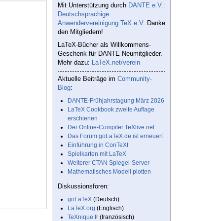
Mit Unterstützung durch
DANTE e.V.:
Deutschsprachige
Anwendervereinigung TeX e.V.
Danke
den Mitgliedern!
LaTeX-Bücher als Willkommens-
Geschenk für DANTE Neumitglieder.
Mehr dazu:
LaTeX.net/verein
Aktuelle Beiträge im
Community-
Blog
:
DANTE-Frühjahrstagung März 2026
LaTeX Cookbook zweite Auflage
erschienen
Der Online-Compiler TeXlive.net
Das Forum goLaTeX.de ist erneuert
Einführung in ConTeXt
Spielkarten mit LaTeX
Weiterer CTAN Spiegel-Server
Mathematisches Modell plotten
Diskussionsforen:
goLaTeX
(Deutsch)
LaTeX.org
(Englisch)
TeXnique.fr
(französisch)