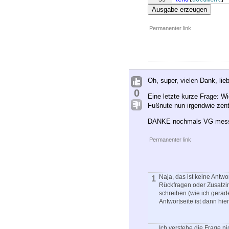
Ausgabe erzeugen
Permanenter link
Oh, super, vielen Dank, li
0
Eine letzte kurze Frage: Wi
Fußnute nun irgendwie zentri
DANKE nochmals VG mes
Permanenter link
Naja, das ist keine Antwo
1
Rückfragen oder Zusatzi
schreiben (wie ich gerad
Antwortseite ist dann hier
Ich verstehe die Frage ni