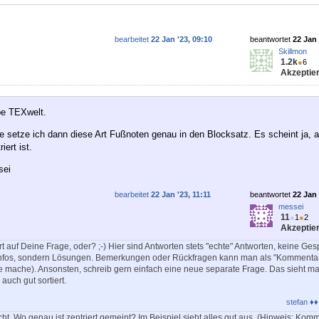
bearbeitet
22 Jan '23, 09:10
beantwortet
22 Jan 
Skillmon
1.2k
●
6
Akzeptier
ebe TEXwelt.
e setze ich dann diese Art Fußnoten genau in den Blocksatz. Es scheint ja, a
ert ist.
sei
bearbeitet
22 Jan '23, 11:11
beantwortet
22 Jan 
messei
11
●
1
●
2
Akzeptier
rt auf Deine Frage, oder? ;-) Hier sind Antworten stets "echte" Antworten, keine Ge
nfos, sondern Lösungen. Bemerkungen oder Rückfragen kann man als "Kommentar
e mache). Ansonsten, schreib gern einfach eine neue separate Frage. Das sieht ma
 auch gut sortiert.
stefan ♦♦
cht. Wo genau ist zentriert gemeint? Im Beispiel sieht alles gut aus. (Hinweis: Komm