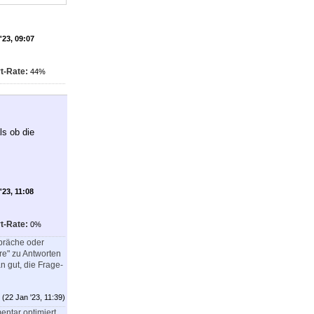
'23, 09:07
t-Rate:
44%
ls ob die
'23, 11:08
t-Rate:
0%
spräche oder
e" zu Antworten
n gut, die Frage-
(22 Jan '23, 11:39)
entar optimiert