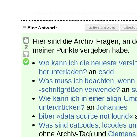
Eine Antwort:
active answers
älteste
Hier sind die Archiv-Fragen, an d
2
meiner Punkte vergeben habe:
Wo kann ich die neueste Vers
herunterladen?
an
esdd
Was muss ich beachten, wenn i
-schriftgrößen verwende?
an
s
Wie kann ich in einer align-
unterdrücken?
an
Johannes
biber »data source not found«
Was sind catcodes, lccodes u
ohne Archiv-Tag) und
Clemens