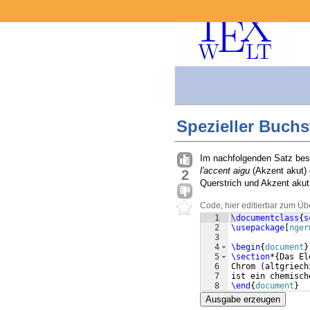
Spezieller Buchs
Im nachfolgenden Satz besi
l'accent aigu
(Akzent akut)
2
Querstrich und Akzent akut 
Code, hier editierbar zum Üb
1
\documentclass
{
s
2
\usepackage
[
nger
3
4
\begin
{
document
}
5
\section
*
{
Das El
6
Chrom 
(
altgriech
7
ist ein chemisch
8
\end
{
document
}
Ausgabe erzeugen