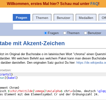
Willkommen, erstes Mal hier? Schau mal unter
FAQ
!
Fragen
Themen
Benutzer
Medaillen
Of
Fragen
Themen
Benutzer
tabe mit Akzent-Zeichen
tzt im Original der Buchstabe o im lateinischen Wort "chroma" einen Querstr
 darüber. Mit welchem Befehl aus welchem Paket kann man diesen Buchstabe
darüber darstellen. Den originalen Satz guckst Du hier:
https://de.wikipedia.
ersetzen:
crartcl
}
man
]
{
babel
}
ement Chrom
}
isch 
$
\chi\rho\tilde
{
\omega
}
\mu\alpha
$
 chr
\=
{
o
}
ma, deutsch 
\glqq
es Element mit dem Elementsymbol Cr und der Ordnungszahl 24.