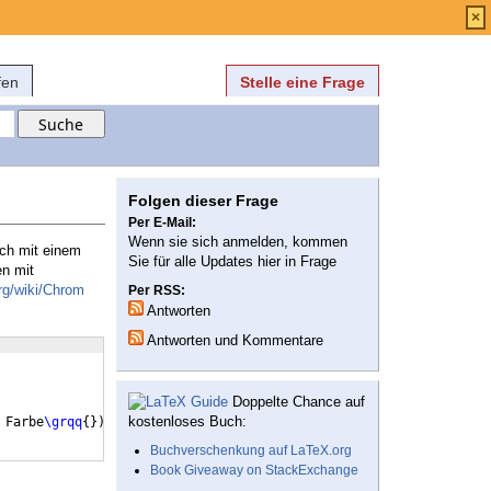
Anmelden
über
FAQ
×
fen
Stelle eine Frage
Folgen dieser Frage
Per E-Mail:
Wenn sie sich anmelden, kommen
ich mit einem
Sie für alle Updates hier in Frage
n mit
org/wiki/Chrom
Per RSS:
Antworten
Antworten und Kommentare
Doppelte Chance auf
kostenloses Buch:
 Farbe
\grqq
{
})
Buchverschenkung auf LaTeX.org
Book Giveaway on StackExchange