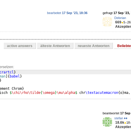
bearbeitet
17 Sep '23, 18:36
gefragt
17 Sep '23,
Delorian
669
●
5
●
26
Akzeptier
active answers
älteste Antworten
neueste Antworten
Beliebt
ersetzen:
crartcl
}
man
]
{
babel
}
}
ement Chrom
}
isch 
$
\chi\rho\tilde
{
\omega
}
\mu\alpha
$
 chr
\textacutemacron
{
o
}
ma,
beantwortet
17 Sep 
stefan ♦♦
18.6k
●
18
Akzeptier