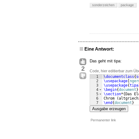
sonderzeichen
package
Eine Antwort:
Das geht mit tipa:
2
Code, hier editierbar zum Üb
1
\documentclass
{
s
2
\usepackage
[
nger
3
\usepackage
{
tipa
4
\begin
{
document
}
5
\section
*
{
Das El
6
Chrom 
(
altgriech
7
\end
{
document
}
Ausgabe erzeugen
Permanenter link