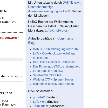
Mit Unterstützung durch
DANTE e.V.:
Deutschsprachige
 18:32
Anwendervereinigung TeX e.V.
Danke
den Mitgliedern!
●
34
LaTeX-Bücher als Willkommens-
t-Rate:
17%
Geschenk für DANTE Neumitglieder.
Mehr dazu:
LaTeX.net/verein
este Antworten
Aktuelle Beiträge im
Community-
Blog
:
DANTE-Frühjahrstagung März 2026
LaTeX Cookbook zweite Auflage
erschienen
Der Online-Compiler TeXlive.net
Das Forum goLaTeX.de ist erneuert
Einführung in ConTeXt
Spielkarten mit LaTeX
 deutsch 
\glqq
 Farbe
\grqq
{
})
 ist ein chemisches Element mit dem 
Weiterer CTAN Spiegel-Server
Mathematisches Modell plotten
Diskussionsforen:
'23, 18:36
goLaTeX
(Deutsch)
●
32
●
51
LaTeX.org
(Englisch)
t-Rate:
49%
TeXnique.fr
(französisch)