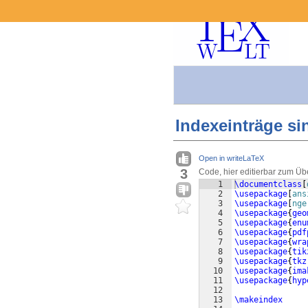
Indexeinträge si
Open in writeLaTeX
3
Code, hier editierbar zum Üb
1
\documentclass
[
2
\usepackage
[
ans
3
\usepackage
[
nge
4
\usepackage
{
geo
5
\usepackage
{
enu
6
\usepackage
{
pdf
7
\usepackage
{
wra
8
\usepackage
{
tik
9
\usepackage
{
tkz
10
\usepackage
{
ima
11
\usepackage
{
hyp
12
13
\makeindex