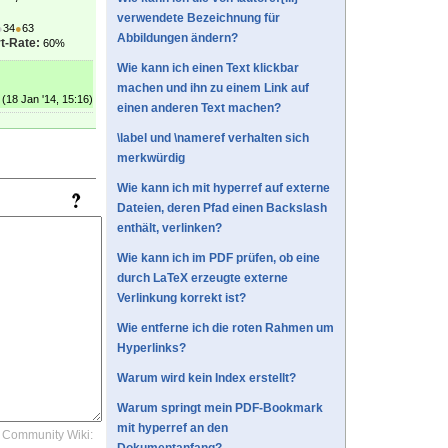
verwendete Bezeichnung für
●
34
●
63
Abbildungen ändern?
t-Rate:
60%
Wie kann ich einen Text klickbar
machen und ihn zu einem Link auf
(18 Jan '14, 15:16)
einen anderen Text machen?
\label und \nameref verhalten sich
merkwürdig
Wie kann ich mit hyperref auf externe
Dateien, deren Pfad einen Backslash
enthält, verlinken?
Wie kann ich im PDF prüfen, ob eine
durch LaTeX erzeugte externe
Verlinkung korrekt ist?
Wie entferne ich die roten Rahmen um
Hyperlinks?
Warum wird kein Index erstellt?
Warum springt mein PDF-Bookmark
mit hyperref an den
Community Wiki: