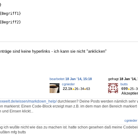
}
{
Begriff1
}
{
Begriff2
}
inträge sind keine hyperlinks - ich kann sie nicht "anklicken"
bearbeitet
18 Jan '14, 15:18
gefragt
18 Jan '14,
cgnieder
butts
22.1k
699
●
26
●
34
●
63
●
25
●
3
Akzeptier
/texwelt.de/wissen/markdown_help/
durchlesen? Deine Posts werden nämlich sehr vi
n markierst. Einen Code-Block erzeigt man z.B. im dem man den Bereich markiert
 und Einsen klickt...
cgnieder
g ich wußte nicht wie das zu machen ist. hatte schon gesehen daß meine Codebei
ußten mfg butts