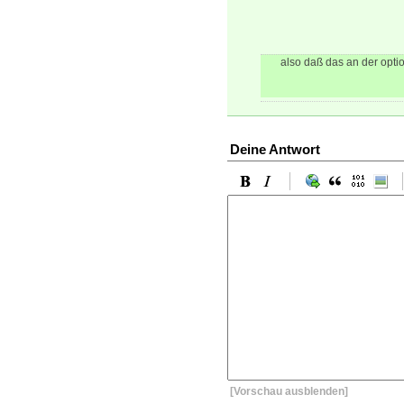
also daß das an der option
Deine Antwort
[Vorschau ausblenden]