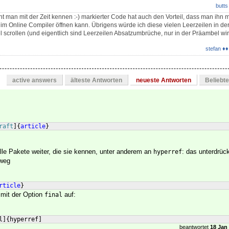
butts
t man mit der Zeit kennen :-) markierter Code hat auch den Vorteil, dass man ihn m
 im Online Compiler öffnen kann. Übrigens würde ich diese vielen Leerzeilen in de
scrollen (und eigentlich sind Leerzeilen Absatzumbrüche, nur in der Präambel wir
stefan ♦♦
active answers
älteste Antworten
neueste Antworten
Beliebt
raft
]
{
article
}
lle Pakete weiter, die sie kennen, unter anderem an
: das unterdrück
hyperref
 weg
rticle
}
 mit der Option
auf:
final
l
]
{
hyperref
]
beantwortet
18 Jan 