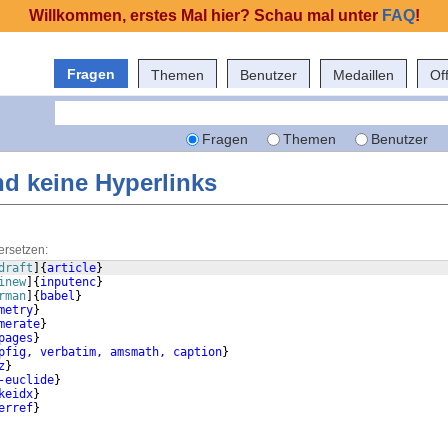
Willkommen, erstes Mal hier? Schau mal unter
FAQ
!
Fragen
Themen
Benutzer
Medaillen
Of
Fragen
Themen
Benutzer
nd keine Hyperlinks
ersetzen:
draft
]
{
article
}
inew
]
{
inputenc
}
rman
]
{
babel
}
metry
}
merate
}
pages
}
pfig, verbatim, amsmath, caption
}
z
}
-euclide
}
keidx
}
erref
}