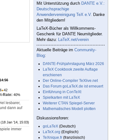
Mit Unterstützung durch
DANTE e.V.:
Deutschsprachige
Anwendervereinigung TeX e.V.
Danke
den Mitgliedern!
LaTeX-Bücher als Willkommens-
Geschenk für DANTE Neumitglieder.
Mehr dazu:
LaTeX.net/verein
Aktuelle Beiträge im
Community-
Blog
:
DANTE-Frühjahrstagung März 2026
LaTeX Cookbook zweite Auflage
erschienen
 14:56
Der Online-Compiler TeXlive.net
Das Forum goLaTeX.de ist erneuert
6
●
42
Einführung in ConTeXt
t-Rate:
40%
Spielkarten mit LaTeX
el lesbarer,
Weiterer CTAN Spiegel-Server
 und dann auf
Mathematisches Modell plotten
Diskussionsforen:
(18 Jan '14, 15:03)
goLaTeX
(Deutsch)
spiele immer
LaTeX.org
(Englisch)
TeXnique.fr
(französisch)