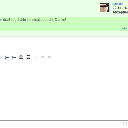
cgnieder
22.1k
●
26
Akzeptier
 draft liegt hätte ich nicht gedacht. Danke!
butts