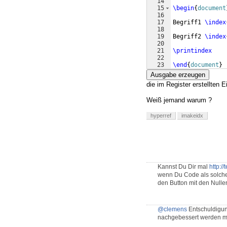
14
15
\begin
{
document
16
17
Begriff1 
\index
18
19
Begriff2 
\index
20
21
\printindex
22
23
\end
{
document
}
Ausgabe erzeugen
die im Register erstellten E
Weiß jemand warum ?
hyperref
imakeidx
Kannst Du Dir mal
http:/
wenn Du Code als solche
den Button mit den Nullen
@clemens
Entschuldigun
nachgebessert werden m