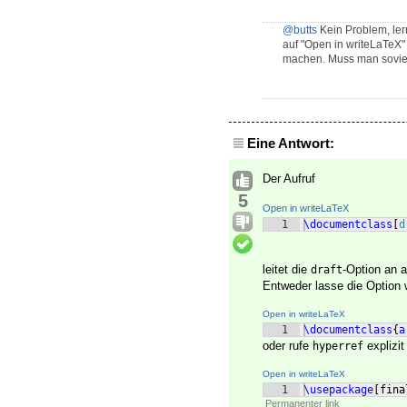
@butts
Kein Problem, lern
auf "Open in writeLaTeX"
machen. Muss man soviel 
Eine Antwort:
Der Aufruf
5
Open in writeLaTeX
1
\documentclass
[
d
leitet die
-Option an a
draft
Entweder lasse die Option
Open in writeLaTeX
1
\documentclass
{
a
oder rufe
explizit
hyperref
Open in writeLaTeX
1
\usepackage
[
fina
Permanenter link