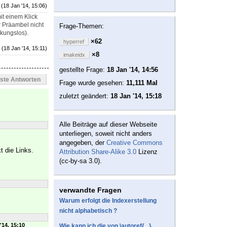
(18 Jan '14, 15:06)
it einem Klick
r Präambel nicht
Frage-Themen:
kungslos).
×62
hyperref
(18 Jan '14, 15:11)
×8
imakeidx
gestellte Frage:
18 Jan '14, 14:56
este Antworten
Frage wurde gesehen:
11,111 Mal
zuletzt geändert:
18 Jan '14, 15:18
Alle Beiträge auf dieser Webseite
unterliegen, soweit nicht anders
angegeben, der
Creative Commons
t die Links.
Attribution Share-Alike 3.0
Lizenz
(cc-by-sa 3.0).
verwandte Fragen
Warum erfolgt die Indexerstellung
nicht alphabetisch ?
'14, 15:10
Wie kann ich die von \autoref{...}