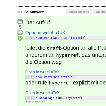
Eine Antwort:
active answers
älteste
Der Aufruf
5
Open in writeLaTeX
1
\documentclass
[
draft
]
{
article
}
leitet die
-Option an alle Pa
draft
anderem an
: das unter
hyperref
die Option weg
Open in writeLaTeX
1
\documentclass
{
article
}
oder rufe
explizit mit d
hyperref
Open in writeLaTeX
1
\usepackage
[
final
]
{
hyperref
]
Permanenter link