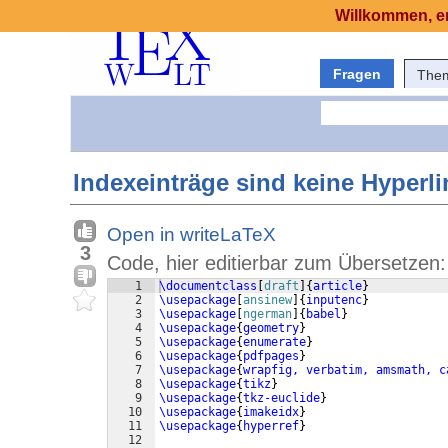
Willkommen, er
Fragen
The
Indexeinträge sind keine Hyperli
Open in writeLaTeX
3
Code, hier editierbar zum Übersetzen:
1
\documentclass
[
draft
]
{
article
}
2
\usepackage
[
ansinew
]
{
inputenc
}
3
\usepackage
[
ngerman
]
{
babel
}
4
\usepackage
{
geometry
}
5
\usepackage
{
enumerate
}
6
\usepackage
{
pdfpages
}
7
\usepackage
{
wrapfig, verbatim, amsmath, c
8
\usepackage
{
tikz
}
9
\usepackage
{
tkz-euclide
}
10
\usepackage
{
imakeidx
}
11
\usepackage
{
hyperref
}
12