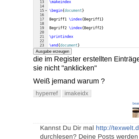
13
\makeindex
14
15
\begin
{
document
}
16
17
Begriff1 
\index
{
Begriff1
}
18
19
Begriff2 
\index
{
Begriff2
}
20
21
\printindex
22
23
\end
{
document
}
Ausgabe erzeugen
die im Register erstellten Einträg
sie nicht "anklicken"
Weiß jemand warum ?
hyperref
imakeidx
bear
Kannst Du Dir mal
http://texwelt
durchlesen? Deine Posts werden 