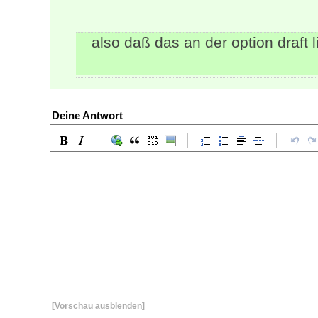
also daß das an der option draft l
Deine Antwort
[Vorschau ausblenden]