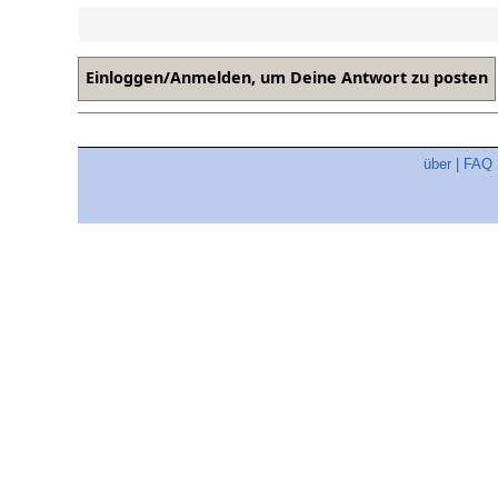
über
|
FAQ