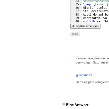
34
%%%%%%%%%%%%%%%
35
\begin
{
texwelt
}
36
Hierfür stellt 
37
\tb
 DeclareMath
38
Abstände auf be
39
Operatoren, wo 
40
und 
\tb
 max übl
41
}
Ausgabe erzeugen
meta
Kann es sein, dass deine
dem vorigen Satz raus m
@Johannes
Darfst es gern korrigieren
Eine Antwort: