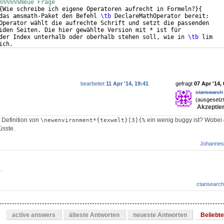
%%%%%%Neue Frage
{
Wie schreibe ich eigene Operatoren aufrecht in Formeln?
}
{
das amsmath-Paket den Befehl 
\tb
 DeclareMathOperator bereit:
Operator wählt die aufrechte Schrift und setzt die passenden
iden Seiten. Die hier gewählte Version mit * ist für
der Index unterhalb oder oberhalb stehen soll, wie in 
\tb
 lim
ich.
bearbeitet
11 Apr '14, 19:41
gefragt
07 Apr '14,
ctansearch
(ausgesetzt
Akzeptier
 Definition von
ein wenig buggy ist? Wobei
\newenvironment*{texwelt}[3]{%
üsste.
Johannes
.
ctansearch
active answers
älteste Antworten
neueste Antworten
Beliebt