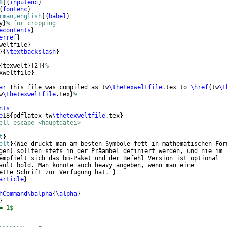
8
]
{
inputenc
}
{
fontenc
}
rman,english
]
{
babel
}
y
}
% for cropping
econtents
}
erref
}
weltfile
}
}
{
\textbackslash
}
{
texwelt
}
[
2
]
{
%
xweltfile
}
ar
 This file was compiled as tw
\thetexweltfile
.tex to 
\href
{
tw
\t
w
\thetexweltfile
.tex
}
%
nts
e
18
{
pdflatex tw
\thetexweltfile
.tex
}
ell-escape <hauptdatei> 
t
}
elt
}
{
Wie druckt man am besten Symbole fett in mathematischen For
gen
)
 sollten stets in der Präambel definiert werden, und nie im
empfielt sich das bm-Paket und der Befehl Version ist optional
ault bold. Man könnte auch heavy angeben, wenn man eine
ette Schrift zur Verfügung hat. 
}
article
}
hCommand\balpha
{
\alpha
}
}
= 1$