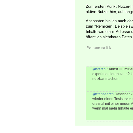
Zum ersten Punkt Nutzer-In
aktive Nutzer hier, auf lan
Ansonsten bin ich auch dara
zum "Remixen". Beispielswe
Inhalte wie email-Adresse 
öffentlich sichtbaren Date
Permanenter link
@stefan
Kannst Du mir ei
experimentieren kann? I
nutzbar machen.
@ctansearch
Datenbank-T
wieder einen Testserver 
erstmal mit einer neuen
wenn mal mehr Inhalte e