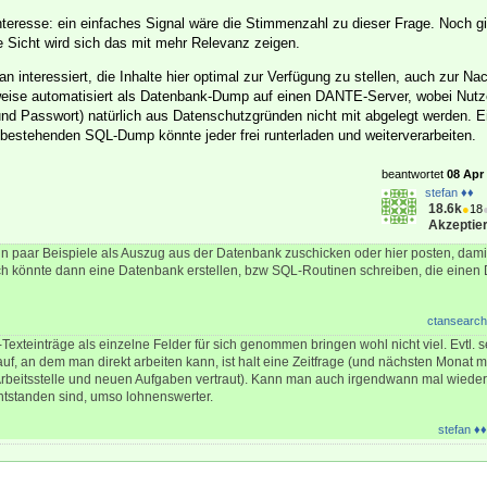
teresse: ein einfaches Signal wäre die Stimmenzahl zu dieser Frage. Noch gi
ge Sicht wird sich das mit mehr Relevanz zeigen.
n interessiert, die Inhalte hier optimal zur Verfügung zu stellen, auch zur N
ise automatisiert als Datenbank-Dump auf einen DANTE-Server, wobei Nutzer
und Passwort) natürlich aus Datenschutzgründen nicht mit abgelegt werden. 
n bestehenden SQL-Dump könnte jeder frei runterladen und weiterverarbeiten.
beantwortet
08 Apr 
stefan ♦♦
18.6k
●
18
Akzeptier
n paar Beispiele als Auszug aus der Datenbank zuschicken oder hier posten, damit
ch könnte dann eine Datenbank erstellen, bzw SQL-Routinen schreiben, die einen 
ctansearch
exteinträge als einzelne Felder für sich genommen bringen wohl nicht viel. Evtl. s
auf, an dem man direkt arbeiten kann, ist halt eine Zeitfrage (und nächsten Monat 
 Arbeitsstelle und neuen Aufgaben vertraut). Kann man auch irgendwann mal wiede
ntstanden sind, umso lohnenswerter.
stefan ♦♦