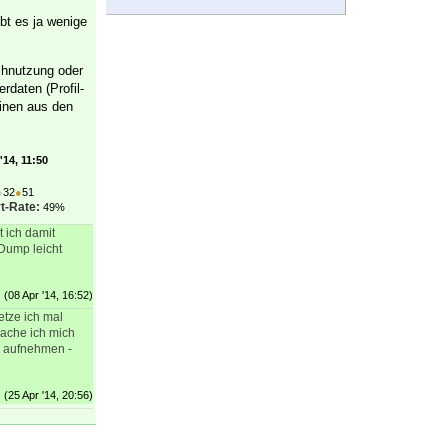
bt es ja wenige
achnutzung oder
daten (Profil-
Einen aus den
'14, 11:50
●
32
●
51
t-Rate:
49%
 ich damit
Dump leicht
(08 Apr '14, 16:52)
etze ich mal
mache ich mich
r aufnehmen -
(25 Apr '14, 20:56)