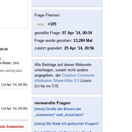
Frage-Themen:
×105
meta
gestellte Frage:
07 Apr '14, 00:34
Frage wurde gesehen:
13,284 Mal
zuletzt geändert:
25 Apr '14, 20:56
 00:34
)
t-Rate:
18%
Alle Beiträge auf dieser Webseite
unterliegen, soweit nicht anders
ein wenig
aus
angegeben, der
Creative Commons
Attribution Share-Alike 3.0
Lizenz
(10 Apr '14, 08:39)
(cc-by-sa 3.0).
verwandte Fragen
(10 Apr '14, 09:09)
[meta] Größe der Boxen um
„Antworten“ und „Ansichten“
[meta] Wo finde ich gelöschte Fragen?
este Antworten