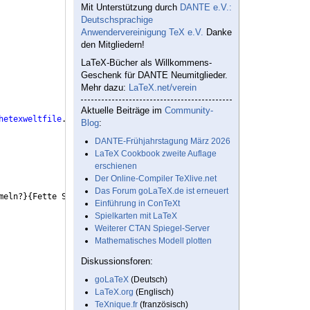
Mit Unterstützung durch
DANTE e.V.:
Deutschsprachige
Anwendervereinigung TeX e.V.
Danke
den Mitgliedern!
LaTeX-Bücher als Willkommens-
Geschenk für DANTE Neumitglieder.
Mehr dazu:
LaTeX.net/verein
Aktuelle Beiträge im
Community-
hetexweltfile
.pdf
}
{
tw
\thetexweltfile
.pdf
}}
Blog
:
DANTE-Frühjahrstagung März 2026
LaTeX Cookbook zweite Auflage
erschienen
Der Online-Compiler TeXlive.net
Das Forum goLaTeX.de ist erneuert
meln?
}
{
Fette Symbole 
(
und allgemein spezifische
Einführung in ConTeXt
Spielkarten mit LaTeX
Weiterer CTAN Spiegel-Server
Mathematisches Modell plotten
Diskussionsforen:
goLaTeX
(Deutsch)
LaTeX.org
(Englisch)
TeXnique.fr
(französisch)