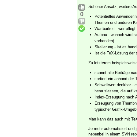
Schöner Ansatz, weitere As
0
Potentielles Anwenderin
Themen und anderen Krit
Wartbarkeit - wer pfle
Aufbau - wonach wird so
vorhanden)
Skalierung - ist es ha
Ist die TeX-Lösung der 
Zu letzterem beispielswei
scannt alle Beiträge na
sortiert ein anhand der
Schwellwert denkbar - 
herauslassen, die auf k
Index-Erzeugung nach 
Erzeugung von Thumbnail
typischer Grafik-Umgeb
Man kann das auch mit TeX
Je mehr automatisiert und 
nebenbei in einem SVN repo