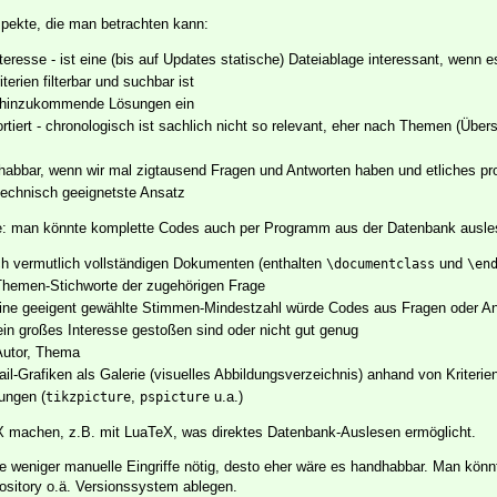
pekte, die man betrachten kann:
teresse - ist eine (bis auf Updates statische) Dateiablage interessant, wenn e
erien filterbar und suchbar ist
gt hinzukommende Lösungen ein
rtiert - chronologisch ist sachlich nicht so relevant, eher nach Themen (Übe
ndhabbar, wenn wir mal zigtausend Fragen und Antworten haben und etliches p
technisch geeignetste Ansatz
se: man könnte komplette Codes auch per Programm aus der Datenbank ausle
ch vermutlich vollständigen Dokumenten (enthalten
und
\documentclass
\en
 Themen-Stichworte der zugehörigen Frage
eine geeigent gewählte Stimmen-Mindestzahl würde Codes aus Fragen oder A
ein großes Interesse gestoßen sind oder nicht gut genug
Autor, Thema
-Grafiken als Galerie (visuelles Abbildungsverzeichnis) anhand von Kriterien
ungen (
,
u.a.)
tikzpicture
pspicture
 machen, z.B. mit LuaTeX, was direktes Datenbank-Auslesen ermöglicht.
je weniger manuelle Eingriffe nötig, desto eher wäre es handhabbar. Man kön
sitory o.ä. Versionssystem ablegen.