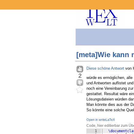
[meta]Wie kann
Diese schöne Antwort
von H
2
würde es ermöglichen, alle
und Antworten auflistet un
noch eine Vereinbarung zur 
gestattet. Resultat wäre ei
Lösungsdateien würden dann
Man könnte dies aus der Dat
So könnte eine solche Quel
Open in writeLaTeX
Code, hier editierbar zum Üb
1
\documentcla