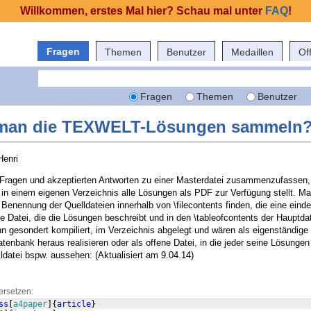
Willkommen, erstes Mal hier? Schau mal unter
FAQ
!
Fragen
Themen
Benutzer
Medaillen
Of
Fragen
Themen
Benutzer
 man die TEXWELT-Lösungen sammeln
enri
 Fragen und akzeptierten Antworten zu einer Masterdatei zusammenzufassen, 
d in einem eigenen Verzeichnis alle Lösungen als PDF zur Verfügung stellt. M
Benennung der Quelldateien innerhalb von \filecontents finden, die eine eind
ne Datei, die die Lösungen beschreibt und in den \tableofcontents der Hauptdat
 gesondert kompiliert, im Verzeichnis abgelegt und wären als eigenständige
enbank heraus realisieren oder als offene Datei, in die jeder seine Lösungen
ldatei bspw. aussehen: (Aktualisiert am 9.04.14)
ersetzen:
ss
[
a4paper
]
{
article
}