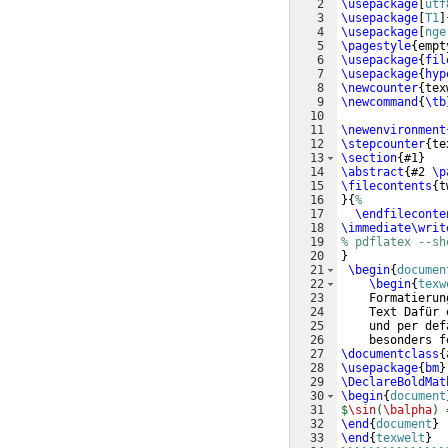
2
\usepackage
[
utf
3
\usepackage
[
T1
]
4
\usepackage
[
nge
5
\pagestyle
{
empt
6
\usepackage
{
fil
7
\usepackage
{
hyp
8
\newcounter
{
tex
9
\newcommand
{
\tb
10
11
\newenvironment
12
\stepcounter
{
te
13
\section
{
#1
}
14
\abstract
{
#2 
\p
15
\filecontents
{
t
16
}
{
%
17
\endfileconte
18
\immediate\writ
19
% pdflatex --sh
20
}
21
\begin
{
documen
22
\begin
{
texw
23
    Formatierun
24
    Text Dafür 
25
    und per def
26
    besonders f
27
\documentclass
{
28
\usepackage
{
bm
}
29
\DeclareBoldMat
30
\begin
{
document
31
$
\sin
(
\balpha
) 
32
\end
{
document
}
33
\end
{
texwelt
}