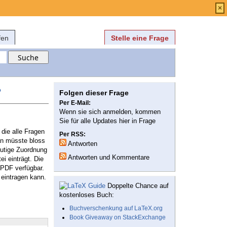
Anmelden
über
FAQ
×
fen
Stelle eine Frage
?
Folgen dieser Frage
Per E-Mail:
Wenn sie sich anmelden, kommen
Sie für alle Updates hier in Frage
die alle Fragen
Per RSS:
an müsste bloss
Antworten
eutige Zuordnung
Antworten und Kommentare
ei einträgt. Die
 PDF verfügbar.
 eintragen kann.
Doppelte Chance auf
kostenloses Buch:
Buchverschenkung auf LaTeX.org
Book Giveaway on StackExchange