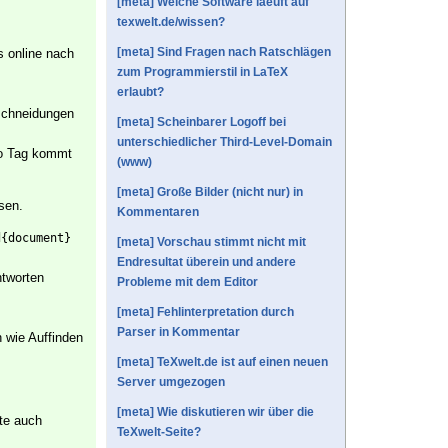
[meta] Welche Software laeuft auf
texwelt.de/wissen?
[meta] Sind Fragen nach Ratschlägen
s online nach
zum Programmierstil in LaTeX
erlaubt?
rschneidungen
[meta] Scheinbarer Logoff bei
unterschiedlicher Third-Level-Domain
ro Tag kommt
(www)
[meta] Große Bilder (nicht nur) in
sen.
Kommentaren
d{document}
[meta] Vorschau stimmt nicht mit
Endresultat überein und andere
ntworten
Probleme mit dem Editor
[meta] Fehlinterpretation durch
Parser in Kommentar
 wie Auffinden
[meta] TeXwelt.de ist auf einen neuen
Server umgezogen
[meta] Wie diskutieren wir über die
nte auch
TeXwelt-Seite?