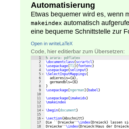
Automatisierung
Etwas bequemer wird es, wenn
automatisch aufgerufe
makeindex
eine bequeme Schnittstelle zur F
Open in writeLaTeX
Code, hier editierbar zum Übersetzen:
1
% arara: pdflatex
2
\documentclass
{
scrartcl
}
3
\usepackage
[
T1
]
{
fontenc
}
4
\usepackage
{
selinput
}
5
\SelectInputMappings
{
6
  adieresis=
{
ä
}
,
7
  germandbls=
{
ß
}
8
}
9
\usepackage
[
ngerman
]
{
babel
}
10
11
\usepackage
{
imakeidx
}
12
\makeindex
13
14
\begin
{
document
}
15
16
\section
{
Abschnitt
}
17
Die ``Dreiecke''
\index
{
Dreieck
}
 lassen si
18
Dreiecke''
\index
{
Dreieck!Haus der Dreieck