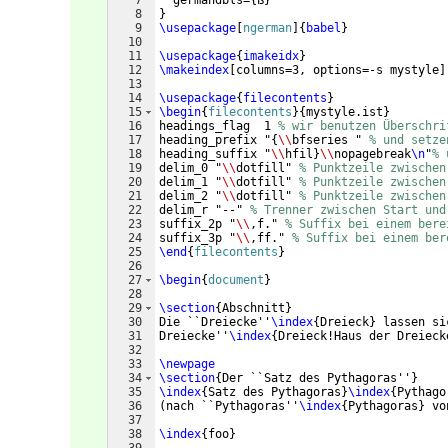
7
  germandbls=
{
ß
}
8
}
9
\usepackage
[
ngerman
]
{
babel
}
10
11
\usepackage
{
imakeidx
}
12
\makeindex
[
columns=3, options=-s mystyle
]
13
14
\usepackage
{
filecontents
}
15
\begin
{
filecontents
}
{
mystyle.ist
}
16
headings_flag  1 
% wir benutzen Überschri
17
heading_prefix "
{
\\
bfseries " 
% und setze
18
heading_suffix "
\\
hfil
}
\\
nopagebreak
\n
"
% 
19
delim_0 "
\\
dotfill" 
% Punktzeile zwischen
20
delim_1 "
\\
dotfill" 
% Punktzeile zwischen
21
delim_2 "
\\
dotfill" 
% Punktzeile zwischen
22
delim_r "--" 
% Trenner zwischen Start und
23
suffix_2p "
\\
,f." 
% Suffix bei einem bere
24
suffix_3p "
\\
,ff." 
% Suffix bei einem ber
25
\end
{
filecontents
}
26
27
\begin
{
document
}
28
29
\section
{
Abschnitt
}
30
Die ``Dreiecke''
\index
{
Dreieck
}
 lassen si
31
Dreiecke''
\index
{
Dreieck!Haus der Dreieck
32
33
\newpage
34
\section
{
Der ``Satz des Pythagoras''
}
35
\index
{
Satz des Pythagoras
}
\index
{
Pythago
36
(
nach ``Pythagoras''
\index
{
Pythagoras
}
 vo
37
38
\index
{
foo
}