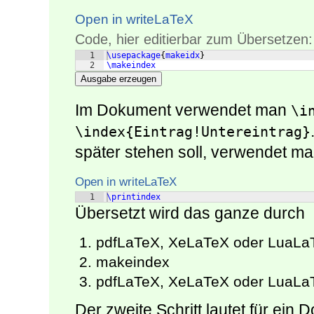
Open in writeLaTeX
Code, hier editierbar zum Übersetzen:
1
\usepackage
{
makeidx
}
2
\makeindex
Ausgabe erzeugen
Im Dokument verwendet man
\i
\index{Eintrag!Untereintrag}
später stehen soll, verwendet m
Open in writeLaTeX
1
\printindex
Übersetzt wird das ganze durch
pdfLaTeX, XeLaTeX oder LuaLa
makeindex
pdfLaTeX, XeLaTeX oder LuaLa
Der zweite Schritt lautet für ein