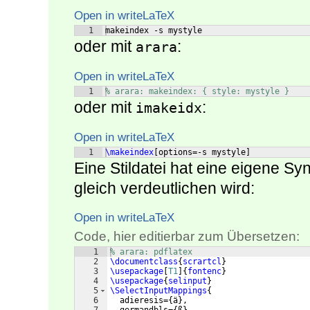
Open in writeLaTeX
1
makeindex -s mystyle
oder mit
:
arara
Open in writeLaTeX
1
% arara: makeindex: { style: mystyle }
oder mit
:
imakeidx
Open in writeLaTeX
1
\makeindex
[
options=-s mystyle
]
Eine Stildatei hat eine eigene Sy
gleich verdeutlichen wird:
Open in writeLaTeX
Code, hier editierbar zum Übersetzen:
1
% arara: pdflatex
2
\documentclass
{
scrartcl
}
3
\usepackage
[
T1
]
{
fontenc
}
4
\usepackage
{
selinput
}
5
\SelectInputMappings
{
6
  adieresis=
{
ä
}
,