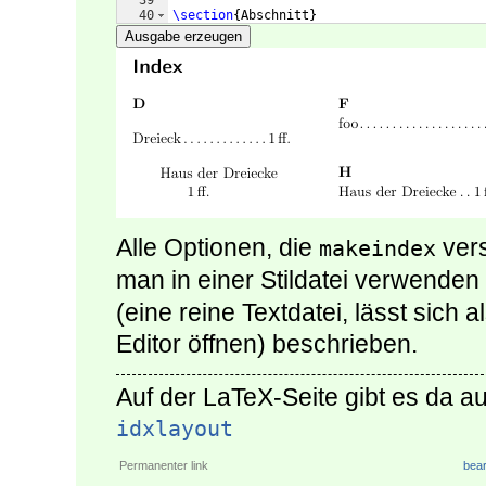
39
40
\section
{
Abschnitt
}
41
Die ``Dreiecke''
\index
{
Dreieck
}
 lassen si
Ausgabe erzeugen
Alle Optionen, die
vers
makeindex
man in einer Stildatei verwenden 
(eine reine Textdatei, lässt sich
Editor öffnen) beschrieben.
Auf der LaTeX-Seite gibt es da au
idxlayout
Permanenter link
bear