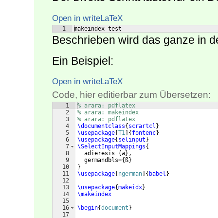
Open in writeLaTeX
1
makeindex test
Beschrieben wird das ganze in d
Ein Beispiel:
Open in writeLaTeX
Code, hier editierbar zum Übersetzen:
1
% arara: pdflatex
2
% arara: makeindex
3
% arara: pdflatex
4
\documentclass
{
scrartcl
}
5
\usepackage
[
T1
]
{
fontenc
}
6
\usepackage
{
selinput
}
7
\SelectInputMappings
{
8
  adieresis=
{
ä
}
,
9
  germandbls=
{
ß
}
10
}
11
\usepackage
[
ngerman
]
{
babel
}
12
13
\usepackage
{
makeidx
}
14
\makeindex
15
16
\begin
{
document
}
17