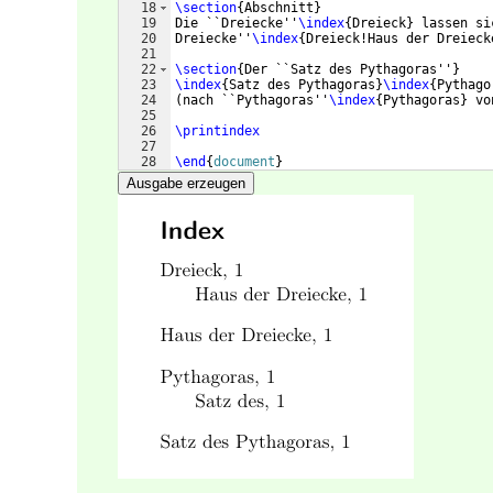
18
\section
{
Abschnitt
}
19
Die ``Dreiecke''
\index
{
Dreieck
}
 lassen si
20
Dreiecke''
\index
{
Dreieck!Haus der Dreieck
21
22
\section
{
Der ``Satz des Pythagoras''
}
23
\index
{
Satz des Pythagoras
}
\index
{
Pythago
24
(
nach ``Pythagoras''
\index
{
Pythagoras
}
 vo
25
26
\printindex
27
28
\end
{
document
}
Ausgabe erzeugen