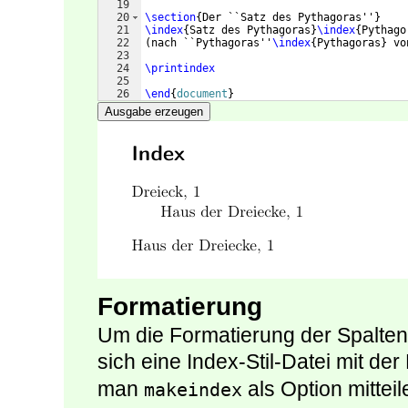
19
20
\section
{
Der ``Satz des Pythagoras''
}
21
\index
{
Satz des Pythagoras
}
\index
{
Pythago
22
(
nach ``Pythagoras''
\index
{
Pythagoras
}
 vo
23
24
\printindex
25
26
\end
{
document
}
Ausgabe erzeugen
Formatierung
Um die Formatierung der Spalte
sich eine Index-Stil-Datei mit d
man
als Option mitteil
makeindex