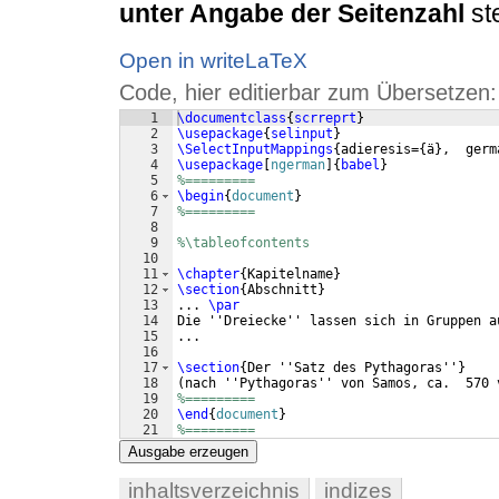
unter Angabe der Seitenzahl
st
Open in writeLaTeX
Code, hier editierbar zum Übersetzen:
1
\documentclass
{
scrreprt
}
2
\usepackage
{
selinput
}
3
\SelectInputMappings
{
adieresis=
{
ä
}
,  germ
4
\usepackage
[
ngerman
]
{
babel
}
5
%=========
6
\begin
{
document
}
7
%=========
8
9
%\tableofcontents
10
11
\chapter
{
Kapitelname
}
12
\section
{
Abschnitt
}
13
... 
\par
14
Die ''Dreiecke'' lassen sich in Gruppen a
15
...
16
17
\section
{
Der ''Satz des Pythagoras''
}
18
(
nach ''Pythagoras'' von Samos, ca.  570 
19
%=========
20
\end
{
document
}
21
%=========
Ausgabe erzeugen
inhaltsverzeichnis
indizes