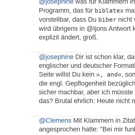
@josephine
was für Klammern in
Programm, das für
maß
biblatex
vorstellbar, dass Du
nicht 
biber
wird übrigens in @Ijons Antwort 
explizit ändert, groß.
@josephine
Dir ist schon klar, 
englischer und deutscher Formati
Seite willst Du kein »
«, so
, and
die engl. Gepflogenheit bezüglich 
sicher machbar, aber ich müsste 
das? Brutal ehrlich: Heute nicht 
@Clemens
Mit Klammern in Zitat
angesprochen hatte: "Bei mir fun