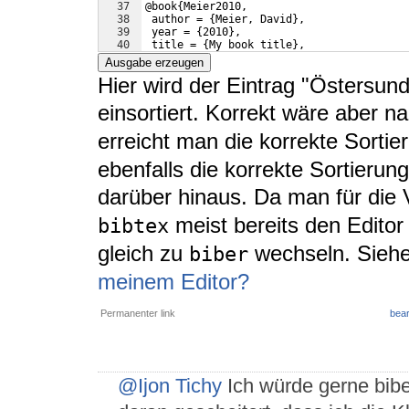
37
@book
{
Meier2010,
38
 author = 
{
Meier, David
}
,
39
 year = 
{
2010
}
,
40
 title = 
{
My book title
}
,
41
 publisher = 
{
John Wiley 
{
\&
}
 Sons
}
,
Ausgabe erzeugen
Hier wird der Eintrag "Östersun
einsortiert. Korrekt wäre aber n
erreicht man die korrekte Sortie
ebenfalls die korrekte Sortierung
darüber hinaus. Da man für di
meist bereits den Edito
bibtex
gleich zu
wechseln. Sieh
biber
meinem Editor?
Permanenter link
bear
@Ijon Tichy
Ich würde gerne bibe