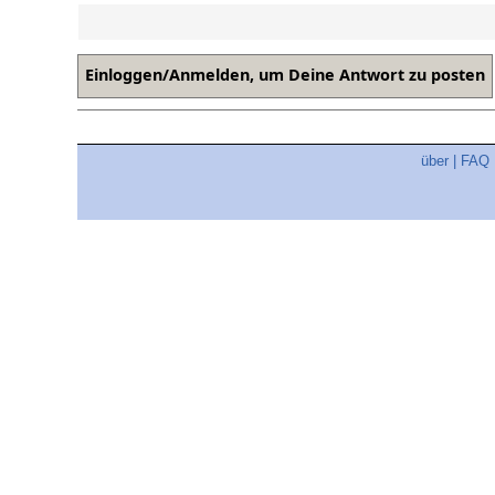
über
|
FAQ