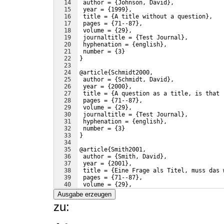
14
 author = 
{
Johnson, David
}
,
15
 year = 
{
1999
}
,
16
 title = 
{
A title without a question
}
,
17
 pages = 
{
71--87
}
,
18
 volume = 
{
29
}
,
19
 journaltitle = 
{
Test Journal
}
,
20
 hyphenation = 
{
english
}
,
21
 number = 
{
3
}
22
}
23
24
@article
{
Schmidt2000,
25
 author = 
{
Schmidt, David
}
,
26
 year = 
{
2000
}
,
27
 title = 
{
A question as a title, is that 
28
 pages = 
{
71--87
}
,
29
 volume = 
{
29
}
,
30
 journaltitle = 
{
Test Journal
}
,
31
 hyphenation = 
{
english
}
,
32
 number = 
{
3
}
33
}
34
35
@article
{
Smith2001,
36
 author = 
{
Smith, David
}
,
37
 year = 
{
2001
}
,
38
 title = 
{
Eine Frage als Titel, muss das 
39
 pages = 
{
71--87
}
,
40
 volume = 
{
29
}
,
41
 journaltitle = 
{
Fachzeitschrift
}
,
Ausgabe erzeugen
zu: