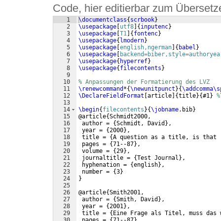
Code, hier editierbar zum Übersetz
1
\documentclass
{
scrbook
}
2
\usepackage
[
utf8
]
{
inputenc
}
3
\usepackage
[
T1
]
{
fontenc
}
4
\usepackage
{
lmodern
}
5
\usepackage
[
english,ngerman
]
{
babel
}
6
\usepackage
[
backend=biber,style=authoryea
7
\usepackage
{
hyperref
}
8
\usepackage
{
filecontents
}
9
10
% Anpassungen der Formatierung des LVZ
11
\renewcommand
*
{
\newunitpunct
}
{
\addcomma\s
12
\DeclareFieldFormat
[
article
]
{
title
}
{
#1
}
%
13
14
\begin
{
filecontents
}
{
\jobname
.bib
}
15
@article
{
Schmidt2000,
16
 author = 
{
Schmidt, David
}
,
17
 year = 
{
2000
}
,
18
 title = 
{
A question as a title, is that 
19
 pages = 
{
71--87
}
,
20
 volume = 
{
29
}
,
21
 journaltitle = 
{
Test Journal
}
,
22
 hyphenation = 
{
english
}
,
23
 number = 
{
3
}
24
}
25
26
@article
{
Smith2001,
27
 author = 
{
Smith, David
}
,
28
 year = 
{
2001
}
,
29
 title = 
{
Eine Frage als Titel, muss das 
30
 pages = 
{
71--87
}
,