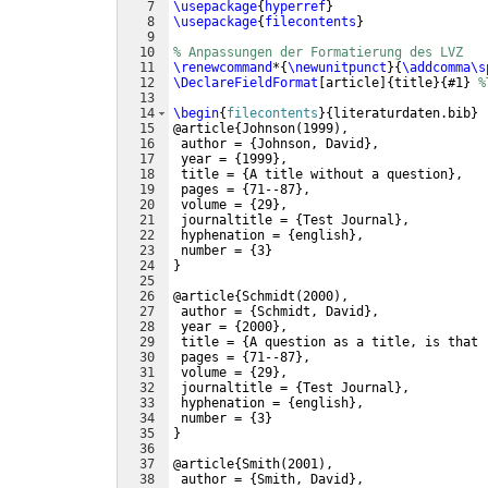
7
\usepackage
{
hyperref
}
8
\usepackage
{
filecontents
}
9
10
% Anpassungen der Formatierung des LVZ
11
\renewcommand
*
{
\newunitpunct
}
{
\addcomma\s
12
\DeclareFieldFormat
[
article
]
{
title
}
{
#1
}
%
13
14
\begin
{
filecontents
}
{
literaturdaten.bib
}
15
@article
{
Johnson
(
1999
)
,
16
 author = 
{
Johnson, David
}
,
17
 year = 
{
1999
}
,
18
 title = 
{
A title without a question
}
,
19
 pages = 
{
71--87
}
,
20
 volume = 
{
29
}
,
21
 journaltitle = 
{
Test Journal
}
,
22
 hyphenation = 
{
english
}
,
23
 number = 
{
3
}
24
}
25
26
@article
{
Schmidt
(
2000
)
,
27
 author = 
{
Schmidt, David
}
,
28
 year = 
{
2000
}
,
29
 title = 
{
A question as a title, is that 
30
 pages = 
{
71--87
}
,
31
 volume = 
{
29
}
,
32
 journaltitle = 
{
Test Journal
}
,
33
 hyphenation = 
{
english
}
,
34
 number = 
{
3
}
35
}
36
37
@article
{
Smith
(
2001
)
,
38
 author = 
{
Smith, David
}
,