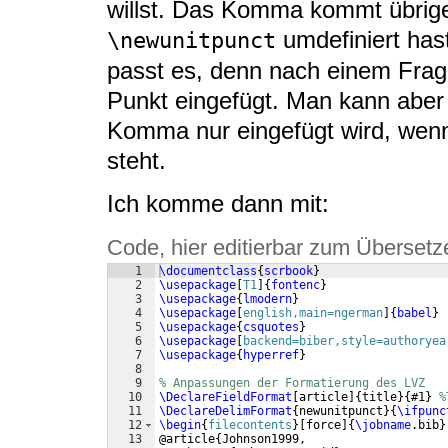
willst. Das Komma kommt übrig
umdefiniert has
\newunitpunct
passt es, denn nach einem Frag
Punkt eingefügt. Man kann aber
Komma nur eingefügt wird, wen
steht.
Ich komme dann mit:
Code, hier editierbar zum Übersetz
1
\documentclass
{
scrbook
}
2
\usepackage
[
T1
]
{
fontenc
}
3
\usepackage
{
lmodern
}
4
\usepackage
[
english,main=ngerman
]
{
babel
}
5
\usepackage
{
csquotes
}
6
\usepackage
[
backend=biber,style=authoryea
7
\usepackage
{
hyperref
}
8
9
% Anpassungen der Formatierung des LVZ
10
\DeclareFieldFormat
[
article
]
{
title
}
{
#1
}
%
11
\DeclareDelimFormat
{
newunitpunct
}
{
\ifpunc
12
\begin
{
filecontents
}
[
force
]
{
\jobname
.bib
}
13
@article
{
Johnson1999,