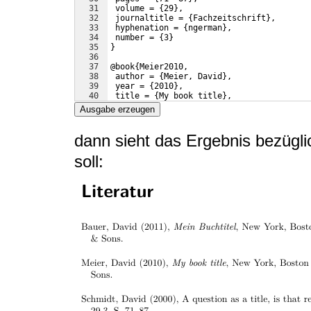
31
 volume = 
{
29
}
,
32
 journaltitle = 
{
Fachzeitschrift
}
,
33
 hyphenation = 
{
ngerman
}
,
34
 number = 
{
3
}
35
}
36
37
@book
{
Meier2010,
38
 author = 
{
Meier, David
}
,
39
 year = 
{
2010
}
,
40
 title = 
{
My book title
}
,
41
 publisher = 
{
John Wiley 
{
\&
}
 Sons
}
,
Ausgabe erzeugen
dann sieht das Ergebnis bezüglic
soll: