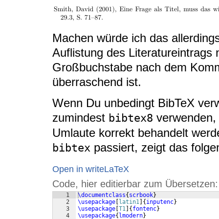
Machen würde ich das allerdings 
Auflistung des Literatureintrags
Großbuchstabe nach dem Komma
überraschend ist.
Wenn Du unbedingt BibTeX verwe
zumindest
verwenden, 
bibtex8
Umlaute korrekt behandelt wer
passiert, zeigt das folge
bibtex
Open in writeLaTeX
Code, hier editierbar zum Übersetzen:
1
\documentclass
{
scrbook
}
2
\usepackage
[
latin1
]
{
inputenc
}
3
\usepackage
[
T1
]
{
fontenc
}
4
\usepackage
{
lmodern
}