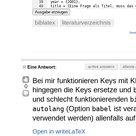
39
 year = 
{
2001
}
,
40
 title = 
{
Eine Frage als Titel, muss das 
41
 pages = 
{
71--87
}
,
Ausgabe erzeugen
biblatex
literaturverzeichnis
bear
Eine Antwort:
active answers
älteste
Bei mir funktionieren Keys mit 
0
hingegen die Keys ersetze und
und schlecht funktionierenden
b
(Option
ist ver
autolang
babel
verwendet werden) allenfalls au
Open in writeLaTeX