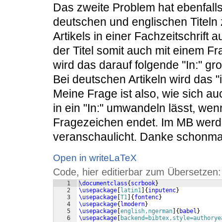
Das zweite Problem hat ebenfall
deutschen und englischen Titeln z
Artikels in einer Fachzeitschrift 
der Titel somit auch mit einem Fr
wird das darauf folgende "In:" gro
Bei deutschen Artikeln wird das "
Meine Frage ist also, wie sich au
in ein "In:" umwandeln lässt, wenn
Fragezeichen endet. Im MB werd
veranschaulicht. Danke schonmal
Open in writeLaTeX
Code, hier editierbar zum Übersetzen:
1
\documentclass
{
scrbook
}
2
\usepackage
[
latin1
]
{
inputenc
}
3
\usepackage
[
T1
]
{
fontenc
}
4
\usepackage
{
lmodern
}
5
\usepackage
[
english,ngerman
]
{
babel
}
6
\usepackage
[
backend=bibtex,style=authorye