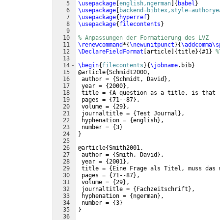
5
\usepackage
[
english,ngerman
]
{
babel
}
6
\usepackage
[
backend=bibtex,style=authorye
7
\usepackage
{
hyperref
}
8
\usepackage
{
filecontents
}
9
10
% Anpassungen der Formatierung des LVZ
11
\renewcommand
*
{
\newunitpunct
}
{
\addcomma\s
12
\DeclareFieldFormat
[
article
]
{
title
}
{
#1
}
%
13
14
\begin
{
filecontents
}
{
\jobname
.bib
}
15
@article
{
Schmidt2000,
16
 author = 
{
Schmidt, David
}
,
17
 year = 
{
2000
}
,
18
 title = 
{
A question as a title, is that 
19
 pages = 
{
71--87
}
,
20
 volume = 
{
29
}
,
21
 journaltitle = 
{
Test Journal
}
,
22
 hyphenation = 
{
english
}
,
23
 number = 
{
3
}
24
}
25
26
@article
{
Smith2001,
27
 author = 
{
Smith, David
}
,
28
 year = 
{
2001
}
,
29
 title = 
{
Eine Frage als Titel, muss das 
30
 pages = 
{
71--87
}
,
31
 volume = 
{
29
}
,
32
 journaltitle = 
{
Fachzeitschrift
}
,
33
 hyphenation = 
{
ngerman
}
,
34
 number = 
{
3
}
35
}
36