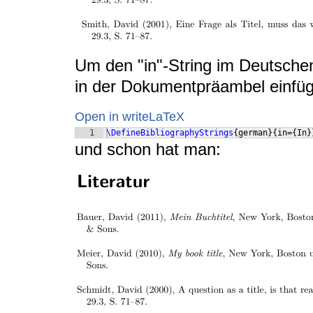
Um den "in"-String im Deutsche
in der Dokumentpräambel einfü
Open in writeLaTeX
1
\DefineBibliographyStrings
{
german
}
{
in=
{
In
}
und schon hat man: