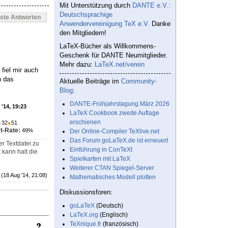
Mit Unterstützung durch
DANTE e.V.:
Deutschsprachige
este Antworten
Anwendervereinigung TeX e.V.
Danke
den Mitgliedern!
LaTeX-Bücher als Willkommens-
Geschenk für DANTE Neumitglieder.
Mehr dazu:
LaTeX.net/verein
fiel mir auch
n das
Aktuelle Beiträge im
Community-
Blog
:
DANTE-Frühjahrstagung März 2026
'14, 19:23
LaTeX Cookbook zweite Auflage
erschienen
●
32
●
51
t-Rate:
49%
Der Online-Compiler TeXlive.net
Das Forum goLaTeX.de ist erneuert
r Textdatei zu
Einführung in ConTeXt
 kann halt die
Spielkarten mit LaTeX
Weiterer CTAN Spiegel-Server
(18 Aug '14, 21:08)
Mathematisches Modell plotten
Diskussionsforen:
goLaTeX
(Deutsch)
LaTeX.org
(Englisch)
TeXnique.fr
(französisch)