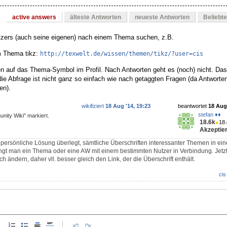
active answers
älteste Antworten
neueste Antworten
Beliebt
zers (auch seine eigenen) nach einem Thema suchen, z.B.
m Thema tikz:
http://texwelt.de/wissen/themen/tikz/?user=cis
n auf das Thema-Symbol im Profil. Nach Antworten geht es (noch) nicht. Das 
die Abfrage ist nicht ganz so einfach wie nach getaggten Fragen (da Antworte
en).
wikifiziert
18 Aug '14, 19:23
beantwortet
18 Aug 
stefan ♦♦
nity Wiki" markiert.
18.6k
●
18
Akzeptier
 persönliche Lösung überlegt, sämtliche Überschriften interessanter Themen in eine
gt man ein Thema oder eine AW mit einem bestimmten Nutzer in Verbindung. Jetzt
 ändern, daher vll. besser gleich den Link, der die Überschrift enthält.
cis