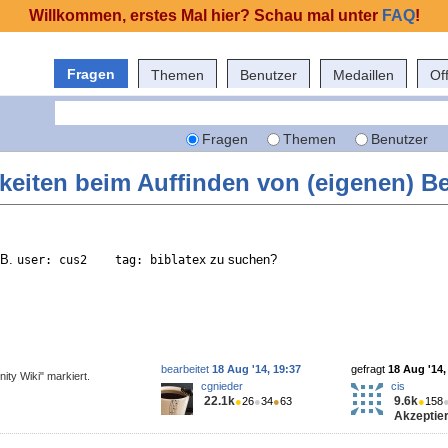
Willkommen, erstes Mal hier? Schau mal unter
FAQ
!
Fragen
Themen
Benutzer
Medaillen
Of
Fragen
Themen
Benutzer
keiten beim Auffinden von (eigenen) Be
.B.
zu suchen?
user: cus2    tag: biblatex
bearbeitet
18 Aug '14, 19:37
gefragt
18 Aug '14,
ity Wiki" markiert.
cgnieder
cis
22.1k
9.6k
●
26
●
34
●
63
●
158
Akzeptier