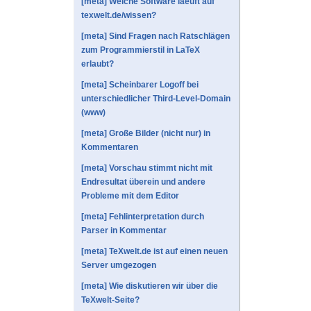
[meta] Welche Software laeuft auf
texwelt.de/wissen?
[meta] Sind Fragen nach Ratschlägen
zum Programmierstil in LaTeX
erlaubt?
[meta] Scheinbarer Logoff bei
unterschiedlicher Third-Level-Domain
(www)
[meta] Große Bilder (nicht nur) in
Kommentaren
[meta] Vorschau stimmt nicht mit
Endresultat überein und andere
Probleme mit dem Editor
[meta] Fehlinterpretation durch
Parser in Kommentar
[meta] TeXwelt.de ist auf einen neuen
Server umgezogen
[meta] Wie diskutieren wir über die
TeXwelt-Seite?