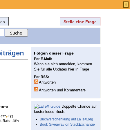
Anmelden
über
FAQ
×
fen
Stelle eine Frage
iträgen
Folgen dieser Frage
Per E-Mail:
Wenn sie sich anmelden, kommen
Sie für alle Updates hier in Frage
Per RSS:
Antworten
Antworten und Kommentare
Doppelte Chance auf
 18:31
kostenloses Buch:
●
477
●
493
Buchverschenkung auf LaTeX.org
t-Rate:
28%
Book Giveaway on StackExchange