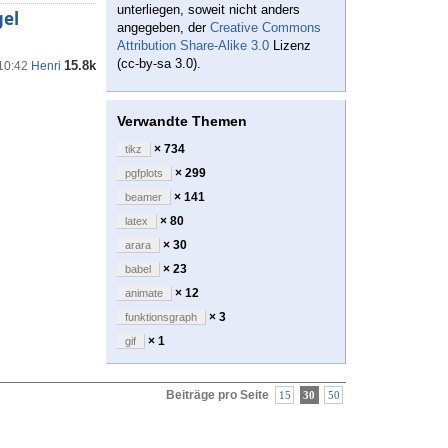
unterliegen, soweit nicht anders
gel
angegeben, der
Creative Commons
Attribution Share-Alike 3.0
Lizenz
(cc-by-sa 3.0).
15.8k
 10:42
Henri
Verwandte Themen
× 734
tikz
× 299
pgfplots
× 141
beamer
× 80
latex
× 30
arara
× 23
babel
× 12
animate
× 3
funktionsgraph
× 1
gif
Beiträge pro Seite
15
30
50