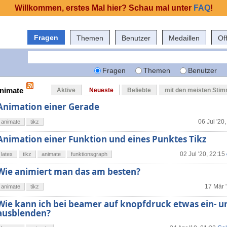
Willkommen, erstes Mal hier? Schau mal unter
FAQ
!
Fragen
Themen
Benutzer
Medaillen
Of
Fragen
Themen
Benutzer
animate
Aktive
Neueste
Beliebte
mit den meisten Sti
Animation einer Gerade
06 Jul '20,
animate
tikz
Animation einer Funktion und eines Punktes Tikz
02 Jul '20, 22:15
latex
tikz
animate
funktionsgraph
Wie animiert man das am besten?
17 Mär 
animate
tikz
Wie kann ich bei beamer auf knopfdruck etwas ein- u
ausblenden?