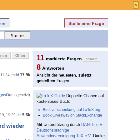
Anmelden
über
FAQ
×
fen
Stelle eine Frage
mmen
Offen
11
markierte Fragen
animate
8
Antworten
17.9k
 11:34
esdd
Ansicht der
neuesten, zuletzt
gestellten
Fragen
gast3
(ausgesetzt)
Doppelte Chance auf
kostenloses Buch:
Buchverschenkung auf LaTeX.org
9.6k
'19, 19:29
cis
Book Giveaway on StackExchange
nd wieder
Mit Unterstützung durch
DANTE e.V.:
Deutschsprachige
Anwendervereinigung TeX e.V.
Danke