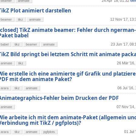
24 Apr '18, 01:32
Gel
beamer
animate
TikZ Plot animiert darstellen
12 Nov '17, 13:
beamer
tikz
animate
[closed] TikZ animate beamer: Fehler durch ngerman-
Paket babel
23 Jun '17, 08:
babel
tikz
beamer
animate
TikZ Bild springt bei letztem Schritt mit animate pack
26 Mär '16,
animate
tikz
Wie erstelle ich eine animierte gif Grafik und platziere 
PDF mit dem animate Paket?
06 Jul '16,
arara
tikz
animate
Animategraphics-Fehler beim Drucken der PDF
07 Nov '14,
animate
Wie arbeite ich mit dem animate-Paket (allgemein und
Verbindung mit TikZ / pgfplots)?
01 Jul 
arara
tikz
animate
pgfplots