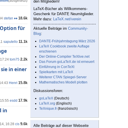
öscht
(ausgesetzt)
den Mitgliedern!
LaTeX-Bücher als Willkommens-
Geschenk für DANTE Neumitglieder.
18.6k
34
stefan ♦♦
Mehr dazu:
LaTeX.net/verein
Option für
Aktuelle Beiträge im
Community-
Blog
:
DANTE-Frühjahrstagung März 2026
11.1k
11
saputello
LaTeX Cookbook zweite Auflage
age
erschienen
Der Online-Compiler TeXlive.net
2.2k
 17:24
tom75
Das Forum goLaTeX.de ist erneuert
Einführung in ConTeXt
sie in einer
Spielkarten mit LaTeX
Weiterer CTAN Spiegel-Server
Mathematisches Modell plotten
15.8k
 14:43
Henri
Diskussionsforen:
goLaTeX
(Deutsch)
17.9k
 15:55
esdd
LaTeX.org
(Englisch)
TeXnique.fr
(französisch)
 in
9.6k
'14, 16:28
cis
Alle Beiträge auf dieser Webseite