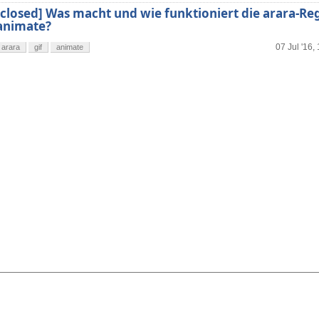
[closed] Was macht und wie funktioniert die arara-Re
animate?
07 Jul '16,
arara
gif
animate