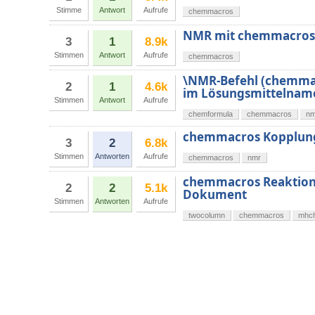
Stimme
Antwort
Aufrufe
chemmacros
NMR mit chemmacros
3
1
8.9k
Stimmen
Antwort
Aufrufe
chemmacros
\NMR-Befehl (chemmac
2
1
4.6k
im Lösungsmittelnam
Stimmen
Antwort
Aufrufe
chemformula
chemmacros
nm
chemmacros Kopplun
3
2
6.8k
Stimmen
Antworten
Aufrufe
chemmacros
nmr
chemmacros Reaktion 
2
2
5.1k
Dokument
Stimmen
Antworten
Aufrufe
twocolumn
chemmacros
mhc