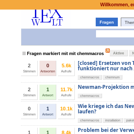
Willkommen, er
Fragen
The
Fragen markiert mit mit chemmacros
Aktive
[closed] Ersetzen von
2
0
5.6k
funktioniert nur nac
Stimmen
Antworten
Aufrufe
chemmacros
chemnum
Newman-Projektion 
2
1
11.7k
Stimmen
Antwort
Aufrufe
chemmacros
Wie kriege ich das 
0
1
10.1k
laufen?
Stimmen
Antwort
Aufrufe
chemmacros
installation
pake
Problem bei der Ver
1
1
8.4k