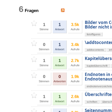
6
Fragen
Bilder vom C
1
1
3.5k
Bilder nicht
Stimme
Antwort
Aufrufe
listoffigures
\addtoconten
0
1
3.4k
Stimmen
Antwort
Aufrufe
addtocontents
in
Kapitelübers
1
1
2.7k
Stimme
Antwort
Aufrufe
kapitelüberschrift
Endnoten in
0
0
1.9k
Endnotenau
Stimmen
Antworten
Aufrufe
endnotenverzeichnis
Überschrifte
1
1
2.6k
Stimme
Antwort
Aufrufe
schriften
übersch
Seitennummer