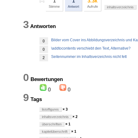
1
1
3.3k
Stimme
Antwort
Aufrufe
inhaltsverzeichnis
3
Antworten
Bilder vom Cover ins Abbildungsverzeichnis und Kap
0
\addtocontents verschiebt den Text, Alternative?
0
Seitennummer im Inhaltsverzeichnis nicht fett
2
0
Bewertungen
0
0
9
Tags
× 3
listoffigures
× 2
inhaltsverzeichnis
× 1
überschriften
× 1
kapitelüberschrift