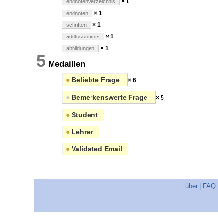
× 1
endnotenverzeichnis
× 1
endnoten
× 1
schriften
× 1
addtocontents
× 1
abbildungen
5
Medaillen
●
Beliebte Frage
× 6
●
Bemerkenswerte Frage
× 5
●
Student
●
Lehrer
●
Validated Email
über
|
FAQ