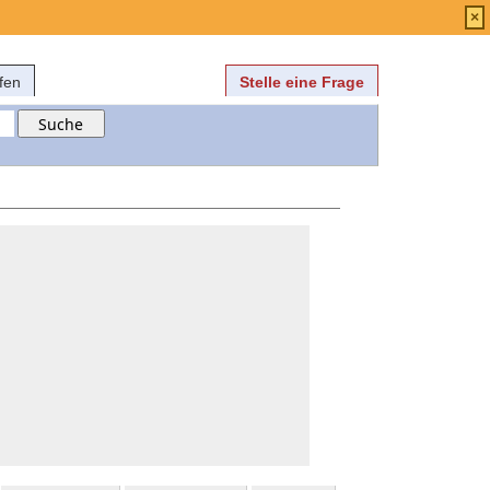
Anmelden
über
FAQ
×
fen
Stelle eine Frage