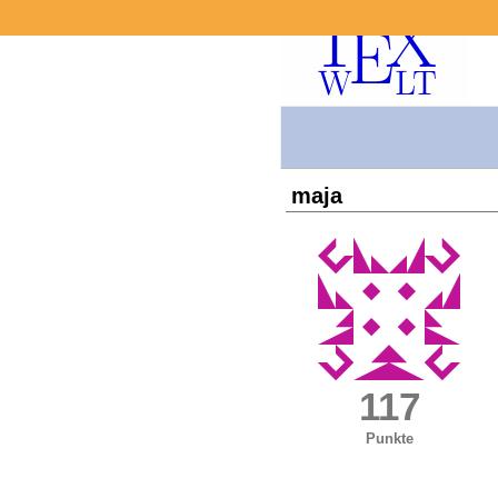
maja
117
Punkte