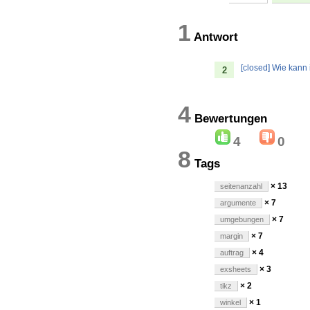
1
Antwort
[closed] Wie kann 
2
4
Bewertung
4
0
8
Tags
× 13
seitenanzahl
× 7
argumente
× 7
umgebungen
× 7
margin
× 4
auftrag
× 3
exsheets
× 2
tikz
× 1
winkel