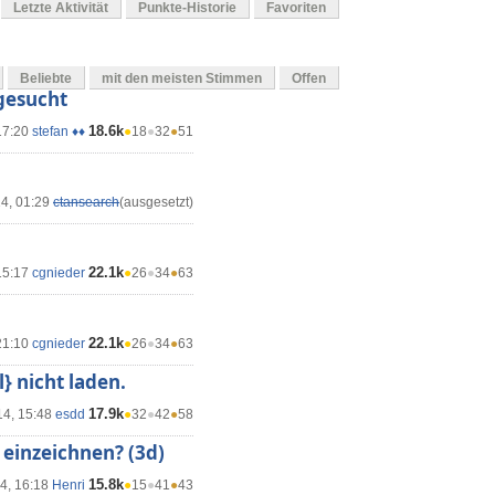
Letzte Aktivität
Punkte-Historie
Favoriten
Beliebte
mit den meisten Stimmen
Offen
 gesucht
18.6k
17:20
stefan ♦♦
●
18
●
32
●
51
14, 01:29
ctansearch
(ausgesetzt)
22.1k
15:17
cgnieder
●
26
●
34
●
63
22.1k
21:10
cgnieder
●
26
●
34
●
63
} nicht laden.
17.9k
14, 15:48
esdd
●
32
●
42
●
58
 einzeichnen? (3d)
15.8k
14, 16:18
Henri
●
15
●
41
●
43