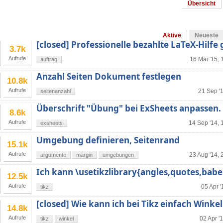
Übersicht
Aktive
Neueste
[closed] Professionelle bezahlte LaTeX-Hilfe
3.7k
Aufrufe
16 Mai '15, 
auftrag
Anzahl Seiten Dokument festlegen
10.8k
Aufrufe
21 Sep '
seitenanzahl
Überschrift "Übung" bei ExSheets anpassen.
8.6k
Aufrufe
14 Sep '14, 
exsheets
Umgebung definieren, Seitenrand
15.1k
Aufrufe
23 Aug '14, 
argumente
margin
umgebungen
Ich kann \usetikzlibrary{angles,quotes,babel
12.5k
Aufrufe
05 Apr '
tikz
[closed] Wie kann ich bei Tikz einfach Winkel
14.8k
Aufrufe
02 Apr '
tikz
winkel