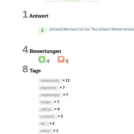
1
Antwort
[closed] Wie kann ich bei Tikz einfach Winkel einze
2
4
Bewertungen
4
0
8
Tags
× 13
seitenanzahl
× 7
argumente
× 7
umgebungen
× 7
margin
× 4
auftrag
× 3
exsheets
× 2
tikz
× 1
winkel