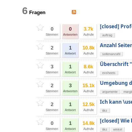
6
Fragen
[closed] Prof
0
0
3.7k
Stimmen
Antworten
Aufrufe
auftrag
Anzahl Seit
2
1
10.8k
Stimmen
Antwort
Aufrufe
seitenanzahl
Überschrift 
3
1
8.6k
Stimmen
Antwort
Aufrufe
exsheets
Umgebung de
2
3
15.1k
Stimmen
Antworten
Aufrufe
argumente
margi
Ich kann \us
2
1
12.5k
Stimmen
Antwort
Aufrufe
tikz
[closed] Wie 
0
1
14.8k
Stimmen
Antwort
Aufrufe
tikz
winkel