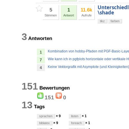
Unterschiedl
5
1
11.6k
\shade
Stimmen
Antwort
Aufrufe
tikz
farben
3
Antworten
Kombination von hobby-Pfaden mit PGF-Basic-La
1
Wie kann ich in pgfplots horizontale oder vertikale H
7
Keine Vektorgrafik mit Asymptote (und Kleinigkeiten
4
151
Bewertungen
151
0
13
Tags
× 9
× 1
sprachen
listen
× 9
× 1
biblatex
foreach