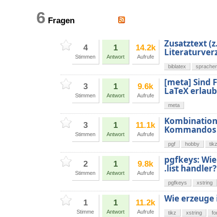
6
Fragen
Zusatztext (z
4
1
14.2k
Literaturver
Stimmen
Antwort
Aufrufe
biblatex
sprache
[meta] Sind 
3
1
9.6k
LaTeX erlaub
Stimmen
Antwort
Aufrufe
meta
Kombination 
3
1
11.1k
Kommandos
Stimmen
Antwort
Aufrufe
pgf
hobby
tik
pgfkeys: Wie 
2
1
9.8k
.list handler?
Stimmen
Antwort
Aufrufe
pgfkeys
xstring
Wie erzeuge i
1
1
11.2k
Stimme
Antwort
Aufrufe
tikz
xstring
fo