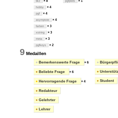
× 8
× 1
tikz
pgfplots
× 4
hobby
× 4
pgf
× 4
asymptote
× 3
farben
× 3
xstring
× 3
meta
× 2
pgfkeys
9
Medaillen
●
Bemerkenswerte Frage
●
Bürgerpfli
× 6
●
Unterstüt
●
Beliebte Frage
× 6
●
Student
●
Hervorragende Frage
× 4
●
Redakteur
●
Gelehrter
●
Lehrer