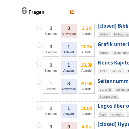
6
Fragen
[closed] Bibl
0
0
3.2k
Stimmen
Antworten
Aufrufe
bibtex
bibliogpra
Grafik unter
0
1
11.3k
Stimmen
Antwort
Aufrufe
figure
gleitumge
Neues Kapite
0
1
18.3k
Stimmen
Antwort
Aufrufe
table
section
Seitennummer
1
3
20.6k
Stimme
Antworten
Aufrufe
scrartcl
seitennu
koma-script
Logos über o
2
1
11.0k
Stimmen
Antwort
Aufrufe
logo
scrreprt
[closed] Hype
0
0
4.2k