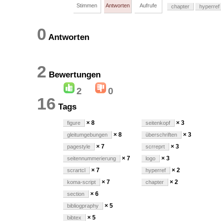
Stimmen
Antworten
Aufrufe
chapter
hyperref
0
Antworten
2
Bewertungen
2
0
16
Tags
× 8
× 3
figure
seitenkopf
× 8
× 3
gleitumgebungen
überschriften
× 7
× 3
pagestyle
scrreprt
× 7
× 3
seitennummerierung
logo
× 7
× 2
scrartcl
hyperref
× 7
× 2
koma-script
chapter
× 6
section
× 5
bibliogpraphy
× 5
bibtex