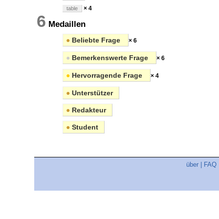
× 4
table
6
Medaillen
●
Beliebte Frage
× 6
●
Bemerkenswerte Frage
× 6
●
Hervorragende Frage
× 4
●
Unterstützer
●
Redakteur
●
Student
über
|
FAQ