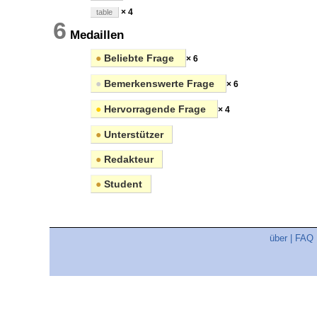
× 4
table
6
Medaillen
●
Beliebte Frage
× 6
●
Bemerkenswerte Frage
× 6
●
Hervorragende Frage
× 4
●
Unterstützer
●
Redakteur
●
Student
über
|
FAQ