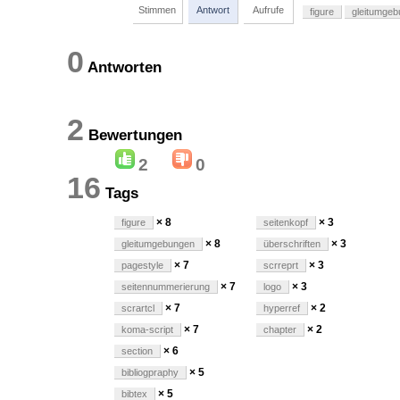
Stimmen
Antwort
Aufrufe
figure
gleitumge
0
Antworten
2
Bewertungen
2
0
16
Tags
× 8
× 3
figure
seitenkopf
× 8
× 3
gleitumgebungen
überschriften
× 7
× 3
pagestyle
scrreprt
× 7
× 3
seitennummerierung
logo
× 7
× 2
scrartcl
hyperref
× 7
× 2
koma-script
chapter
× 6
section
× 5
bibliogpraphy
× 5
bibtex