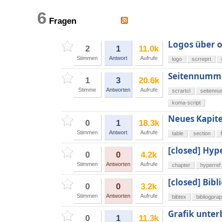
6
Fragen
Logos über o
2
1
11.0k
Stimmen
Antwort
Aufrufe
logo
scrreprt
Seitennummer
1
3
20.6k
Stimme
Antworten
Aufrufe
scrartcl
seitennu
koma-script
Neues Kapite
0
1
18.3k
Stimmen
Antwort
Aufrufe
table
section
[closed] Hype
0
0
4.2k
Stimmen
Antworten
Aufrufe
chapter
hyperref
[closed] Bibl
0
0
3.2k
Stimmen
Antworten
Aufrufe
bibtex
bibliogpra
Grafik unter
0
1
11.3k