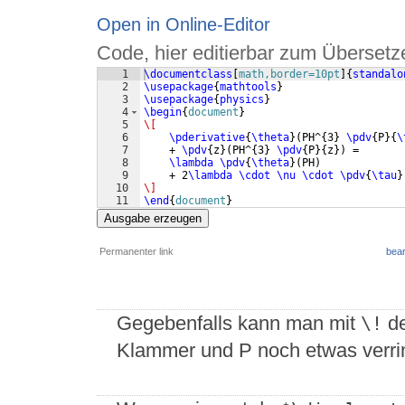
Open in Online-Editor
Code, hier editierbar zum Übersetz
1
\documentclass
[
math,border=10pt
]
{
standalo
2
\usepackage
{
mathtools
}
3
\usepackage
{
physics
}
4
\begin
{
document
}
5
\[
6
\pderivative
{
\theta
}
(
PH^
{
3
}
\pdv
{
P
}
{
\
7
    + 
\pdv
{
z
}
(
PH^
{
3
}
\pdv
{
P
}
{
z
})
 =
8
\lambda
\pdv
{
\theta
}
(
PH
)
9
    + 2
\lambda
\cdot
\nu
\cdot
\pdv
{
\tau
}
10
\]
11
\end
{
document
}
Ausgabe erzeugen
Permanenter link
bear
Gegebenfalls kann man mit
de
\!
Klammer und P noch etwas verri