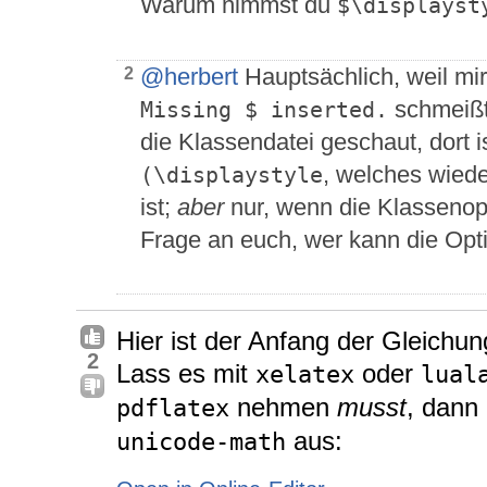
Warum nimmst du
$\displayst
@herbert
Hauptsächlich, weil mi
2
schmeißt.
Missing $ inserted.
die Klassendatei geschaut, dort i
, welches wied
(\displaystyle
ist;
aber
nur, wenn die Klassenop
Frage an euch, wer kann die Opt
Hier ist der Anfang der Gleichun
2
Lass es mit
oder
xelatex
lual
nehmen
musst
, dann
pdflatex
aus:
unicode-math