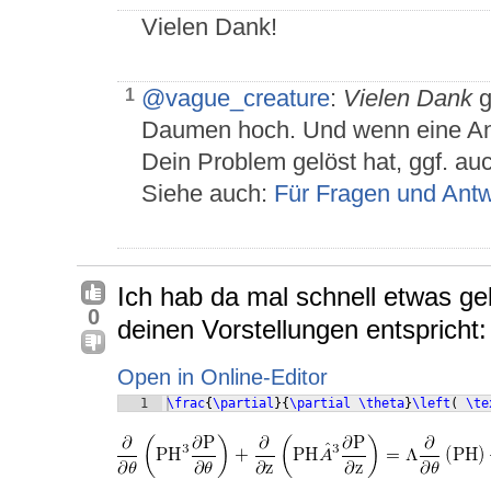
Vielen Dank!
@vague_creature
:
Vielen Dank
g
1
Daumen hoch. Und wenn eine Antwo
Dein Problem gelöst hat, ggf. au
Siehe auch:
Für Fragen und Ant
Ich hab da mal schnell etwas ge
0
deinen Vorstellungen entspricht:
Open in Online-Editor
1
\frac
{
\partial
}
{
\partial
\theta
}
\left
(
\te