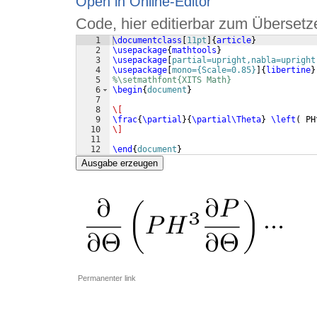
Open in Online-Editor
Code, hier editierbar zum Übersetz
1
\documentclass
[
11pt
]
{
article
}
2
\usepackage
{
mathtools
}
3
\usepackage
[
partial=upright,nabla=upright
4
\usepackage
[
mono={Scale=0.85}
]
{
libertine
}
5
%\setmathfont{XITS Math}
6
\begin
{
document
}
7
8
\[
9
\frac
{
\partial
}
{
\partial\Theta
}
\left
(
 PH
10
\]
11
12
\end
{
document
}
Ausgabe erzeugen
Permanenter link