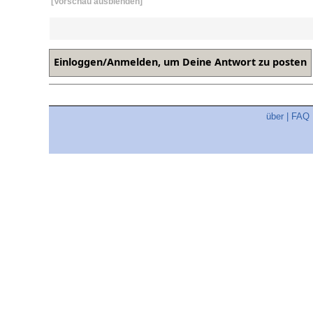
[Vorschau ausblenden]
über
|
FAQ