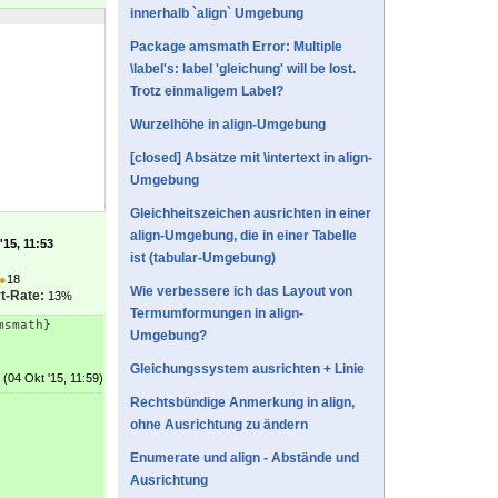
innerhalb `align` Umgebung
Package amsmath Error: Multiple
\label's: label 'gleichung' will be lost.
Trotz einmaligem Label?
Wurzelhöhe in align-Umgebung
[closed] Absätze mit \intertext in align-
Umgebung
Gleichheitszeichen ausrichten in einer
align-Umgebung, die in einer Tabelle
'15, 11:53
ist (tabular-Umgebung)
●
18
Wie verbessere ich das Layout von
t-Rate:
13%
Termumformungen in align-
msmath}
Umgebung?
Gleichungssystem ausrichten + Linie
(04 Okt '15, 11:59)
Rechtsbündige Anmerkung in align,
ohne Ausrichtung zu ändern
Enumerate und align - Abstände und
Ausrichtung