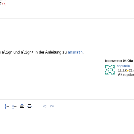
2
\\
u
und
in der Anleitung zu
.
align
align*
amsmath
beantwortet
04 Okt 
saputello
11.1k
●
21
Akzeptier