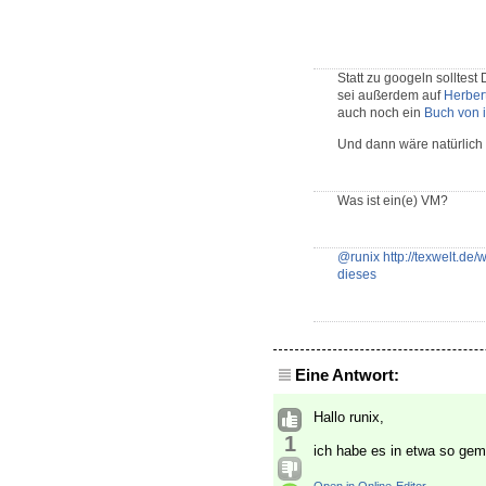
Statt zu googeln solltes
sei außerdem auf
Herber
auch noch ein
Buch von 
Und dann wäre natürlich
Was ist ein(e) VM?
@runix
http://texwelt.de
dieses
Eine Antwort:
Hallo runix,
1
ich habe es in etwa so gem