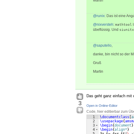
Martin
@runix
: Das ist eine Ang
@nixversteh
:
l
mathtool
übeflüssig. Und
siunitx
@saputello
,
danke, bin nicht so der Ma
Gruß
Martin
Das geht ganz einfach mit
3
Open in Online-Editor
Code, hier editierbar zum Üb
1
\documentclass
[
a
2
\usepackage
{
amsm
3
\begin
{
document
}
4
\begin
{
align*
}
5
3x &= 4+x &&|
\ 
-