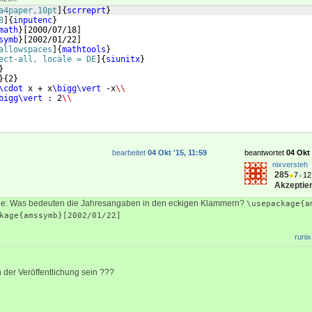
a4paper,10pt
]
{
scrreprt
}
8
]
{
inputenc
}
math
}
[
2000/07/18
]
symb
}
[
2002/01/22
]
allowspaces
]
{
mathtools
}
ect-all, locale = DE
]
{
siunitx
}
}
}
{
2
}
\cdot
 x + x
\bigg\vert
 -x
\\
bigg\vert
 : 2
\\
bearbeitet
04 Okt '15, 11:59
beantwortet
04 Okt 
nixversteh
285
●
7
●
12
Akzeptier
age: Was bedeuten die Jahresangaben in den eckigen Klammern?
\usepackage{a
kage{amssymb}[2002/01/22]
runix
der Veröffentlichung sein ???