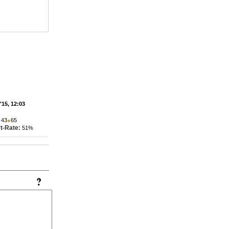
'15, 12:03
●
43
●
65
t-Rate:
51%