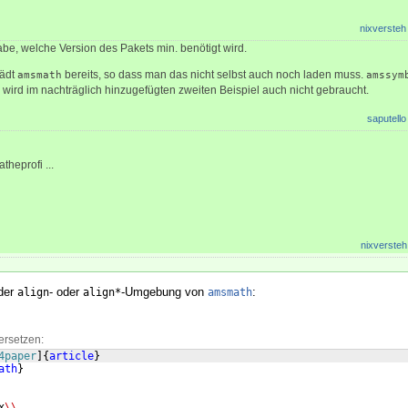
nixversteh
abe, welche Version des Pakets min. benötigt wird.
ädt
bereits, so dass man das nicht selbst auch noch laden muss.
amsmath
amssym
wird im nachträglich hinzugefügten zweiten Beispiel auch nicht gebraucht.
saputello
theprofi ...
nixversteh
 der
- oder
-Umgebung von
:
align
align*
amsmath
ersetzen:
4paper
]
{
article
}
ath
}
x
\\