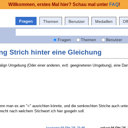
Willkommen, erstes Mal hier? Schau mal unter
FAQ
!
Fragen
Themen
Benutzer
Medaillen
Of
Fragen
Themen
Benutzer
g Strich hinter eine Gleichung
 align Umgebung (Oder einer anderen, evtl. geegineteren Umgebung), eine Dars
enn man es am "=" ausrichten könnte, und die senkrechten Striche auch unte
recht nach welchem Stichwort ich hier googeln soll.
bearbeitet
04 Okt '15, 11:46
gefragt
04 Okt '15, 