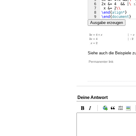
6
2x &= 4  && |
\ 
:
7
 x &= 2
\\
8
\end
{
align*
}
9
\end
{
document
}
Ausgabe erzeugen
Siehe auch die Beispiele z
Permanenter link
Deine Antwort