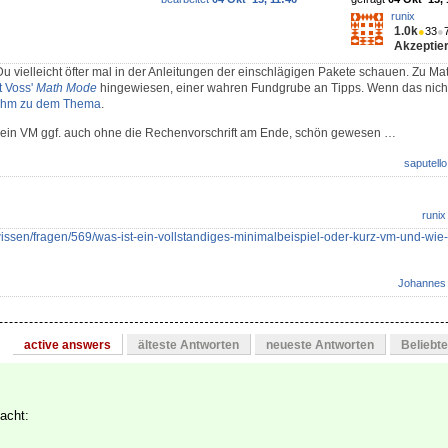
runix
1.0k
●
33
●
Akzeptier
t Du vielleicht öfter mal in der Anleitungen der einschlägigen Pakete schauen. Zu 
t Voss'
Math Mode
hingewiesen, einer wahren Fundgrube an Tipps. Wenn das nicht r
ihm zu dem Thema
.
 ein VM ggf. auch ohne die Rechenvorschrift am Ende, schön gewesen …
saputello
runix
/wissen/fragen/569/was-ist-ein-vollstandiges-minimalbeispiel-oder-kurz-vm-und-wie-e
Johannes
active answers
älteste Antworten
neueste Antworten
Beliebt
acht: