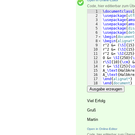
Open in Online-Editor
Code, hier editierbar zum Üb
1
\documentclass
[
2
\usepackage
[
utf
3
\usepackage
{
ams
4
\usepackage
{
ams
5
\usepackage
[
dis
6
\usepackage
[
det
7
\begin
{
document
8
\begin
{
alignat*
9
r^2 &= 
(
\SI
{
15
}
10
r^2 &= 
(
\SI
{
15
}
11
r^2 &= 
\SI
{
225
}
12
0 &= 
\SI
{
250
}
{
\
13
r
\SI
{
10
}
{
\cm
}
 &
14
r &= 
\SI
{
25
}
{
\c
15
A_
\text
{
Halbkre
16
A_
\text
{
Halbkre
17
\end
{
alignat*
}
18
\end
{
document
}
Ausgabe erzeugen
Viel Erfolg
Gruß
Martin
Open in Online-Editor
Code, hier editierbar zum Übers