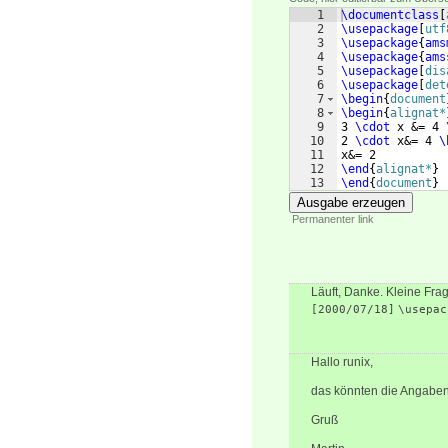
1
\documentclass
[
2
\usepackage
[
utf
3
\usepackage
{
ams
4
\usepackage
{
ams
5
\usepackage
[
dis
6
\usepackage
[
det
7
\begin
{
document
8
\begin
{
alignat*
9
3 
\cdot
 x &= 4 
10
2 
\cdot
 x&= 4 
\
11
x&= 2
12
\end
{
alignat*
}
13
\end
{
document
}
Ausgabe erzeugen
Permanenter link
Läuft, Danke. Kleine Fr
[2000/07/18]
\usepac
Hallo runix,
das könnten die Angaben 
Gruß