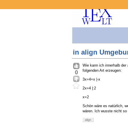
in align Umgebun
Wie kann ich innerhalb der
folgenden Art erzeugen:
0
3x=4+x |-x
2x=4 |:2
x=2
Schön wäre es natürlich, w
wären. Ich wusste nicht so 
align