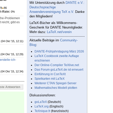
Mit Unterstützung durch
DANTE e.V.:
Deutschsprachige
78
●
86
t-Rate:
Anwendervereinigung TeX e.V.
Danke
0%
den Mitgliedern!
Mathe-Problemen
eicht, gibt es
LaTeX-Bücher als Willkommens-
Geschenk für DANTE Neumitglieder.
Mehr dazu:
LaTeX.net/verein
Aktuelle Beiträge im
Community-
(04 Okt '15, 12:11)
Blog
:
DANTE-Frühjahrstagung März 2026
(04 Okt '15, 12:29)
LaTeX Cookbook zweite Auflage
rstelle-ich-
erschienen
Der Online-Compiler TeXlive.net
Das Forum goLaTeX.de ist erneuert
(04 Okt '15, 12:34)
Einführung in ConTeXt
Spielkarten mit LaTeX
Weiterer CTAN Spiegel-Server
este Antworten
Mathematisches Modell plotten
Diskussionsforen:
goLaTeX
(Deutsch)
LaTeX.org
(Englisch)
TeXnique.fr
(französisch)