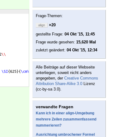
Frage-Themen:
×20
align
gestellte Frage:
04 Okt '15, 11:45
Frage wurde gesehen:
15,620 Mal
zuletzt geändert:
04 Okt '15, 12:34
2
\\
Alle Beiträge auf dieser Webseite
 
\SI
{
625
}
{
\cm\squared
})
 : 2 
\\
unterliegen, soweit nicht anders
angegeben, der
Creative Commons
Attribution Share-Alike 3.0
Lizenz
(cc-by-sa 3.0).
verwandte Fragen
Kann ich in einer align-Umgebung
mehrere Zeilen zusammenfassend
nummerieren?
Ausrichtung umbrochener Formel