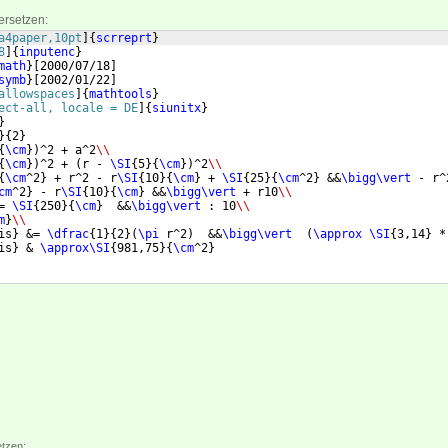
ersetzen:
a4paper,10pt
]
{
scrreprt
}
8
]
{
inputenc
}
math
}
[
2000/07/18
]
symb
}
[
2002/01/22
]
allowspaces
]
{
mathtools
}
ect-all, locale = DE
]
{
siunitx
}
}
}
{
2
}
{
\cm
})
^2 + a^2
\\
{
\cm
})
^2 + 
(
r - 
\SI
{
5
}
{
\cm
})
^2
\\
{
\cm
^2
}
 + r^2 - r
\SI
{
10
}
{
\cm
}
 + 
\SI
{
25
}
{
\cm
^2
}
 &&
\bigg\vert
 - r^
cm
^2
}
 - r
\SI
{
10
}
{
\cm
}
 &&
\bigg\vert
 + r10
\\
= 
\SI
{
250
}
{
\cm
}
  &&
\bigg\vert
 : 10
\\
m
}
\\
is
}
 &= 
\dfrac
{
1
}
{
2
}
(
\pi
 r^2
)
  &&
\bigg\vert
(
\approx
\SI
{
3,14
}
 *
is
}
 & 
\approx\SI
{
981,75
}
{
\cm
^2
}
etzen: