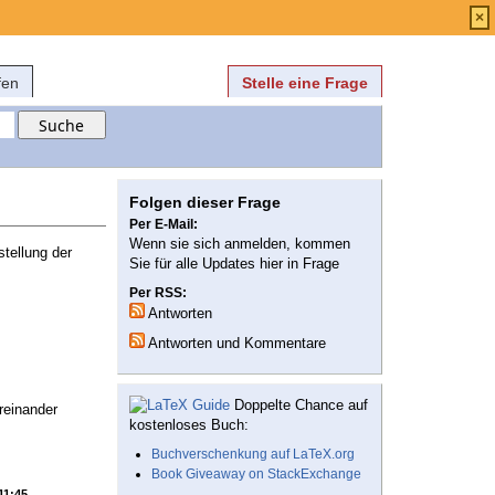
Anmelden
über
FAQ
×
fen
Stelle eine Frage
Folgen dieser Frage
Per E-Mail:
Wenn sie sich anmelden, kommen
tellung der
Sie für alle Updates hier in Frage
Per RSS:
Antworten
Antworten und Kommentare
Doppelte Chance auf
reinander
kostenloses Buch:
Buchverschenkung auf LaTeX.org
Book Giveaway on StackExchange
11:45