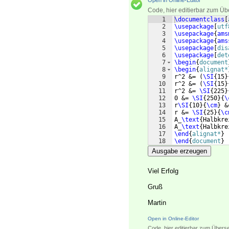
Open in Online-Editor
Code, hier editierbar zum Üb
1
\documentclass
[
2
\usepackage
[
utf
3
\usepackage
{
ams
4
\usepackage
{
ams
5
\usepackage
[
dis
6
\usepackage
[
det
7
\begin
{
document
8
\begin
{
alignat*
9
r^2 &= 
(
\SI
{
15
}
10
r^2 &= 
(
\SI
{
15
}
11
r^2 &= 
\SI
{
225
}
12
0 &= 
\SI
{
250
}
{
\
13
r
\SI
{
10
}
{
\cm
}
 &
14
r &= 
\SI
{
25
}
{
\c
15
A_
\text
{
Halbkre
16
A_
\text
{
Halbkre
17
\end
{
alignat*
}
18
\end
{
document
}
Ausgabe erzeugen
Viel Erfolg
Gruß
Martin
Open in Online-Editor
Code, hier editierbar zum Übers