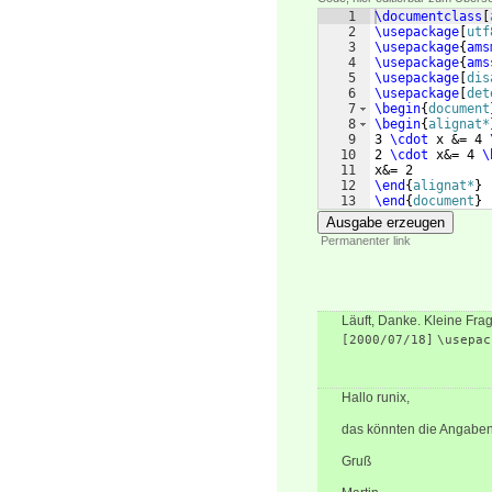
1
\documentclass
[
2
\usepackage
[
utf
3
\usepackage
{
ams
4
\usepackage
{
ams
5
\usepackage
[
dis
6
\usepackage
[
det
7
\begin
{
document
8
\begin
{
alignat*
9
3 
\cdot
 x &= 4 
10
2 
\cdot
 x&= 4 
\
11
x&= 2
12
\end
{
alignat*
}
13
\end
{
document
}
Ausgabe erzeugen
Permanenter link
Läuft, Danke. Kleine Fr
[2000/07/18]
\usepac
Hallo runix,
das könnten die Angaben 
Gruß