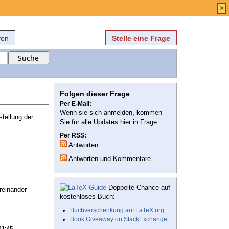
Anmelden
über
FAQ
×
fen
Stelle eine Frage
Folgen dieser Frage
Per E-Mail:
Wenn sie sich anmelden, kommen
tellung der
Sie für alle Updates hier in Frage
Per RSS:
Antworten
Antworten und Kommentare
Doppelte Chance auf
reinander
kostenloses Buch:
Buchverschenkung auf LaTeX.org
Book Giveaway on StackExchange
11:45