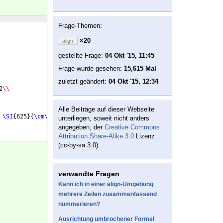
Frage-Themen:
×20
align
gestellte Frage:
04 Okt '15, 11:45
Frage wurde gesehen:
15,615 Mal
zuletzt geändert:
04 Okt '15, 12:34
2
\\
Alle Beiträge auf dieser Webseite
 
\SI
{
625
}
{
\cm\squared
})
 : 2 
\\
unterliegen, soweit nicht anders
angegeben, der
Creative Commons
Attribution Share-Alike 3.0
Lizenz
(cc-by-sa 3.0).
verwandte Fragen
Kann ich in einer align-Umgebung
mehrere Zeilen zusammenfassend
nummerieren?
Ausrichtung umbrochener Formel