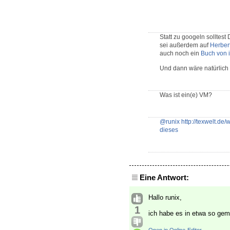
Statt zu googeln solltes
sei außerdem auf
Herber
auch noch ein
Buch von 
Und dann wäre natürlich
Was ist ein(e) VM?
@runix
http://texwelt.de
dieses
Eine Antwort:
Hallo runix,
1
ich habe es in etwa so gem