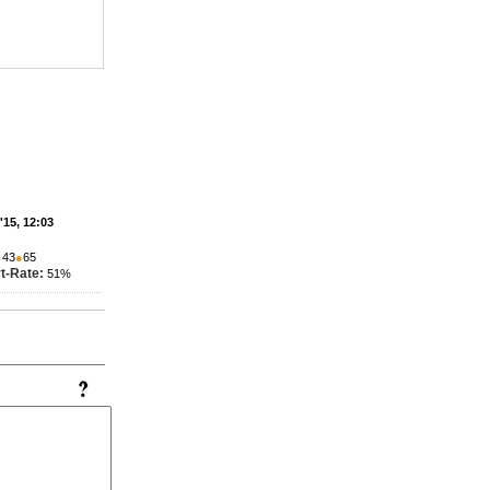
'15, 12:03
●
43
●
65
t-Rate:
51%