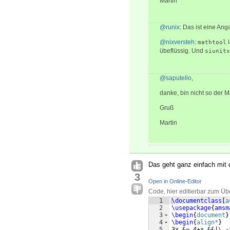
Martin
@runix
: Das ist eine Ang
@nixversteh
:
l
mathtool
übeflüssig. Und
siunitx
@saputello
,
danke, bin nicht so der Ma
Gruß
Martin
Das geht ganz einfach mit
3
Open in Online-Editor
Code, hier editierbar zum Üb
1
\documentclass
[
a
2
\usepackage
{
amsm
3
\begin
{
document
}
4
\begin
{
align*
}
5
3x &= 4+x &&|
\ 
-