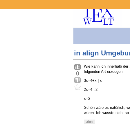
in align Umgebun
Wie kann ich innerhalb der
folgenden Art erzeugen:
0
3x=4+x |-x
2x=4 |:2
x=2
Schön wäre es natürlich, w
wären. Ich wusste nicht so 
align