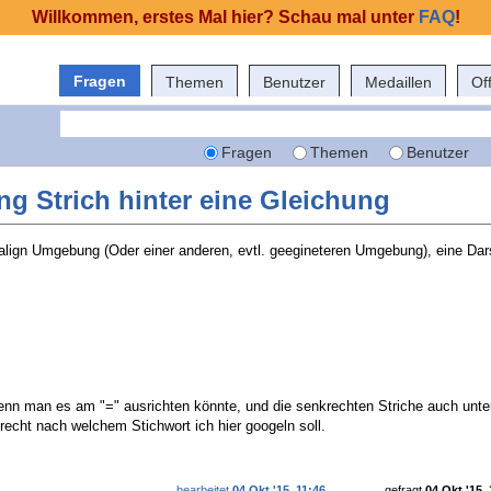
Willkommen, erstes Mal hier? Schau mal unter
FAQ
!
Fragen
Themen
Benutzer
Medaillen
Of
Fragen
Themen
Benutzer
g Strich hinter eine Gleichung
 align Umgebung (Oder einer anderen, evtl. geegineteren Umgebung), eine Dars
enn man es am "=" ausrichten könnte, und die senkrechten Striche auch unte
recht nach welchem Stichwort ich hier googeln soll.
bearbeitet
04 Okt '15, 11:46
gefragt
04 Okt '15, 