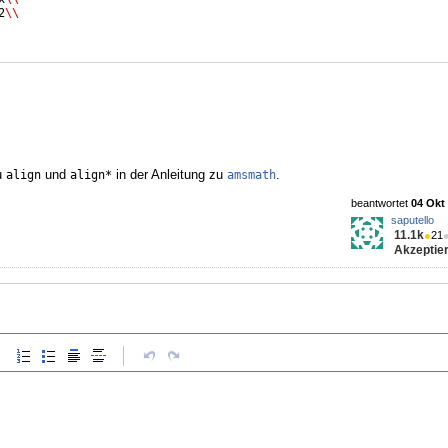
2
\\
u
und
in der Anleitung zu
.
align
align*
amsmath
beantwortet
04 Okt 
saputello
11.1k
●
21
Akzeptier