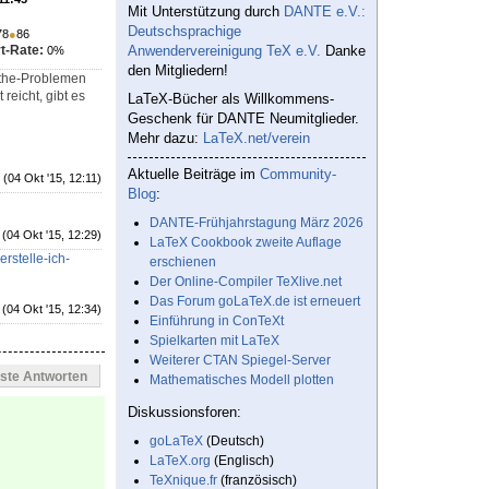
Mit Unterstützung durch
DANTE e.V.:
Deutschsprachige
78
●
86
t-Rate:
Anwendervereinigung TeX e.V.
Danke
0%
den Mitgliedern!
Mathe-Problemen
eicht, gibt es
LaTeX-Bücher als Willkommens-
Geschenk für DANTE Neumitglieder.
Mehr dazu:
LaTeX.net/verein
Aktuelle Beiträge im
Community-
(04 Okt '15, 12:11)
Blog
:
DANTE-Frühjahrstagung März 2026
(04 Okt '15, 12:29)
LaTeX Cookbook zweite Auflage
rstelle-ich-
erschienen
Der Online-Compiler TeXlive.net
Das Forum goLaTeX.de ist erneuert
(04 Okt '15, 12:34)
Einführung in ConTeXt
Spielkarten mit LaTeX
Weiterer CTAN Spiegel-Server
este Antworten
Mathematisches Modell plotten
Diskussionsforen:
goLaTeX
(Deutsch)
LaTeX.org
(Englisch)
TeXnique.fr
(französisch)