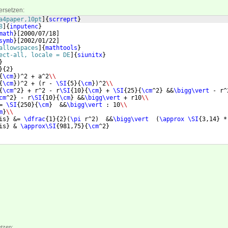
ersetzen:
a4paper,10pt
]
{
scrreprt
}
8
]
{
inputenc
}
math
}
[
2000/07/18
]
symb
}
[
2002/01/22
]
allowspaces
]
{
mathtools
}
ect-all, locale = DE
]
{
siunitx
}
}
}
{
2
}
{
\cm
})
^2 + a^2
\\
{
\cm
})
^2 + 
(
r - 
\SI
{
5
}
{
\cm
})
^2
\\
{
\cm
^2
}
 + r^2 - r
\SI
{
10
}
{
\cm
}
 + 
\SI
{
25
}
{
\cm
^2
}
 &&
\bigg\vert
 - r^
cm
^2
}
 - r
\SI
{
10
}
{
\cm
}
 &&
\bigg\vert
 + r10
\\
= 
\SI
{
250
}
{
\cm
}
  &&
\bigg\vert
 : 10
\\
m
}
\\
is
}
 &= 
\dfrac
{
1
}
{
2
}
(
\pi
 r^2
)
  &&
\bigg\vert
(
\approx
\SI
{
3,14
}
 *
is
}
 & 
\approx\SI
{
981,75
}
{
\cm
^2
}
etzen: