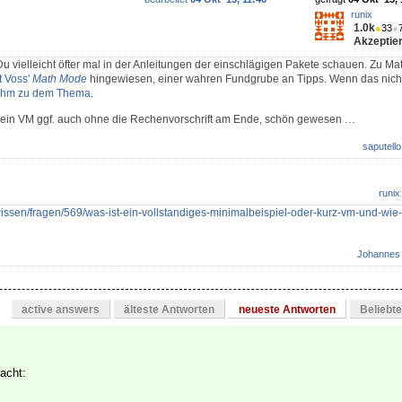
runix
1.0k
●
33
●
Akzeptier
t Du vielleicht öfter mal in der Anleitungen der einschlägigen Pakete schauen. Zu 
t Voss'
Math Mode
hingewiesen, einer wahren Fundgrube an Tipps. Wenn das nicht r
ihm zu dem Thema
.
 ein VM ggf. auch ohne die Rechenvorschrift am Ende, schön gewesen …
saputello
runix
/wissen/fragen/569/was-ist-ein-vollstandiges-minimalbeispiel-oder-kurz-vm-und-wie-e
Johannes
active answers
älteste Antworten
neueste Antworten
Beliebt
acht: