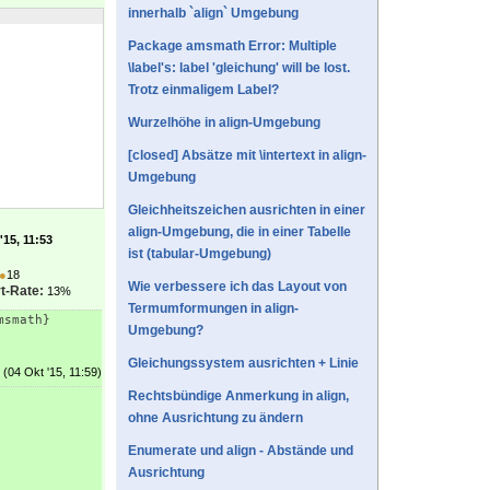
innerhalb `align` Umgebung
Package amsmath Error: Multiple
\label's: label 'gleichung' will be lost.
Trotz einmaligem Label?
Wurzelhöhe in align-Umgebung
[closed] Absätze mit \intertext in align-
Umgebung
Gleichheitszeichen ausrichten in einer
align-Umgebung, die in einer Tabelle
'15, 11:53
ist (tabular-Umgebung)
●
18
Wie verbessere ich das Layout von
t-Rate:
13%
Termumformungen in align-
msmath}
Umgebung?
Gleichungssystem ausrichten + Linie
(04 Okt '15, 11:59)
Rechtsbündige Anmerkung in align,
ohne Ausrichtung zu ändern
Enumerate und align - Abstände und
Ausrichtung