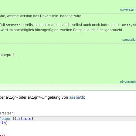
nixversteh
abe, welche Version des Pakets min. benötigt wird.
ädt
bereits, so dass man das nicht selbst auch noch laden muss.
amsmath
amssym
wird im nachträglich hinzugefügten zweiten Beispiel auch nicht gebraucht.
saputello
theprofi ...
nixversteh
 der
- oder
-Umgebung von
:
align
align*
amsmath
ersetzen:
4paper
]
{
article
}
ath
}
x
\\