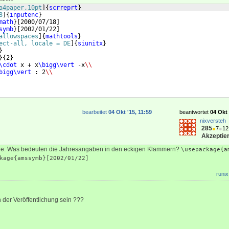
a4paper,10pt
]
{
scrreprt
}
8
]
{
inputenc
}
math
}
[
2000/07/18
]
symb
}
[
2002/01/22
]
allowspaces
]
{
mathtools
}
ect-all, locale = DE
]
{
siunitx
}
}
}
{
2
}
\cdot
 x + x
\bigg\vert
 -x
\\
bigg\vert
 : 2
\\
bearbeitet
04 Okt '15, 11:59
beantwortet
04 Okt 
nixversteh
285
●
7
●
12
Akzeptier
age: Was bedeuten die Jahresangaben in den eckigen Klammern?
\usepackage{a
kage{amssymb}[2002/01/22]
runix
der Veröffentlichung sein ???