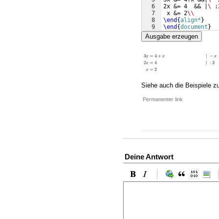
6
2x &= 4  && |
\ 
:
7
 x &= 2
\\
8
\end
{
align*
}
9
\end
{
document
}
Ausgabe erzeugen
Siehe auch die Beispiele z
Permanenter link
Deine Antwort